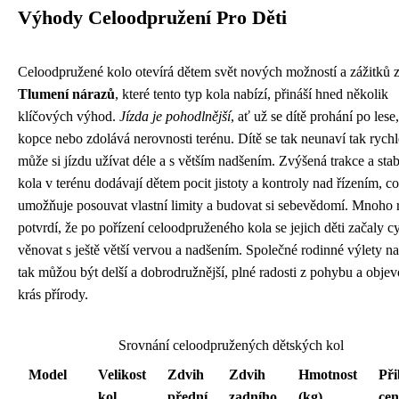
Výhody Celoodpružení Pro Děti
Celoodpružené kolo otevírá dětem svět nových možností a zážitků z
Tlumení nárazů
, které tento typ kola nabízí, přináší hned několik
klíčových výhod.
Jízda je pohodlnější
, ať už se dítě prohání po lese,
kopce nebo zdolává nerovnosti terénu. Dítě se tak neunaví tak rychl
může si jízdu užívat déle a s větším nadšením. Zvýšená trakce a stabi
kola v terénu dodávají dětem pocit jistoty a kontroly nad řízením, co
umožňuje posouvat vlastní limity a budovat si sebevědomí. Mnoho 
potvrdí, že po pořízení celoodpruženého kola se jejich děti začaly cy
věnovat s ještě větší vervou a nadšením. Společné rodinné výlety na
tak můžou být delší a dobrodružnější, plné radosti z pohybu a obje
krás přírody.
Srovnání celoodpružených dětských kol
Model
Velikost
Zdvih
Zdvih
Hmotnost
Při
kol
přední
zadního
(kg)
ce