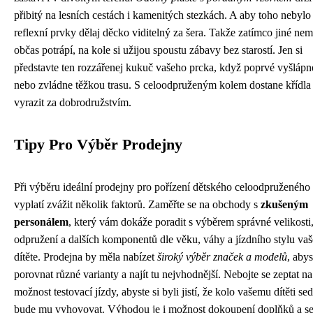
přibitý na lesních cestách i kamenitých stezkách. A aby toho nebylo
reflexní prvky dělaj děcko viditelný za šera. Takže zatímco jiné nem
občas potrápí, na kole si užijou spoustu zábavy bez starostí. Jen si
představte ten rozzářenej kukuč vašeho prcka, když poprvé vyšláp
nebo zvládne těžkou trasu. S celoodpruženým kolem dostane křídla
vyrazit za dobrodružstvím.
Tipy Pro Výběr Prodejny
Při výběru ideální prodejny pro pořízení dětského celoodpruženého 
vyplatí zvážit několik faktorů. Zaměřte se na obchody s
zkušeným
personálem
, který vám dokáže poradit s výběrem správné velikosti
odpružení a dalších komponentů dle věku, váhy a jízdního stylu va
dítěte. Prodejna by měla nabízet
široký výběr značek a modelů
, aby
porovnat různé varianty a najít tu nejvhodnější. Nebojte se zeptat na
možnost testovací jízdy, abyste si byli jistí, že kolo vašemu dítěti se
bude mu vyhovovat. Výhodou je i možnost dokoupení doplňků a se