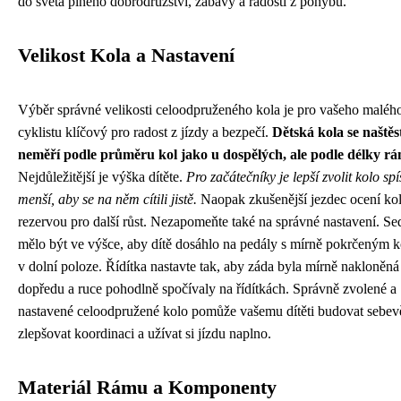
do světa plného dobrodružství, zábavy a radosti z pohybu.
Velikost Kola a Nastavení
Výběr správné velikosti celoodpruženého kola je pro vašeho maléh
cyklistu klíčový pro radost z jízdy a bezpečí.
Dětská kola se naštěs
neměří podle průměru kol jako u dospělých, ale podle délky r
Nejdůležitější je výška dítěte.
Pro začátečníky je lepší zvolit kolo spí
menší, aby se na něm cítili jistě.
Naopak zkušenější jezdec ocení kol
rezervou pro další růst. Nezapomeňte také na správné nastavení. Se
mělo být ve výšce, aby dítě dosáhlo na pedály s mírně pokrčeným 
v dolní poloze. Řídítka nastavte tak, aby záda byla mírně nakloněná
dopředu a ruce pohodlně spočívaly na řídítkách. Správně zvolené a
nastavené celoodpružené kolo pomůže vašemu dítěti budovat sebe
zlepšovat koordinaci a užívat si jízdu naplno.
Materiál Rámu a Komponenty