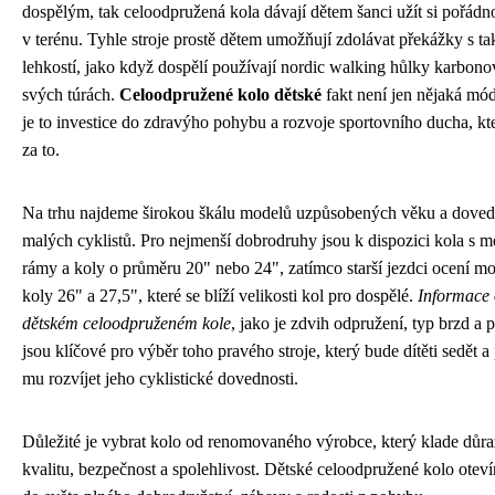
dospělým, tak celoodpružená kola dávají dětem šanci užít si pořádn
v terénu. Tyhle stroje prostě dětem umožňují zdolávat překážky s t
lehkostí, jako když dospělí používají nordic walking hůlky karbono
svých túrách.
Celoodpružené kolo dětské
fakt není jen nějaká mód
je to investice do zdravýho pohybu a rozvoje sportovního ducha, kte
za to.
Na trhu najdeme širokou škálu modelů uzpůsobených věku a dove
malých cyklistů. Pro nejmenší dobrodruhy jsou k dispozici kola s 
rámy a koly o průměru 20" nebo 24", zatímco starší jezdci ocení mo
koly 26" a 27,5", které se blíží velikosti kol pro dospělé.
Informace 
dětském celoodpruženém kole
, jako je zdvih odpružení, typ brzd a 
jsou klíčové pro výběr toho pravého stroje, který bude dítěti sedět 
mu rozvíjet jeho cyklistické dovednosti.
Důležité je vybrat kolo od renomovaného výrobce, který klade důra
kvalitu, bezpečnost a spolehlivost. Dětské celoodpružené kolo oteví