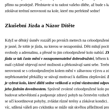
přímo na prodejně. Představte si tu radost vašeho dítěte, až bude s
zdolávat terénní nerovnosti na kole, které mu perfektně sedne!
Zkušební Jízda a Názor Dítěte
Když se dětský úsměv rozzáří po prvních metrech na celoodpružen
je jasné, že tohle je jízda, na kterou se nezapomíná. Děti milují pocit
svobody a adrenalinu, a přesně to jim celoodpružené kolo nabízí.
Z
jízda se tak často mění v nezapomenutelné dobrodružství
, během k
malí cyklisté objevují nové možnosti a překonávají sami sebe. Terén
nerovnosti se s celoodpruženým kolem mění v zábavnou výzvu a zd
nepřekonatelné překážky se stávají motivací k dalšímu zlepšování.
D
je vybrat kolo, které dítěti sedne velikostí a svými vlastnostmi odpo
jeho jízdním dovednostem.
Správně zvolené celoodpružené kolo p
budovat sebevědomí a podporuje zdravý pohyb na čerstvém vzduch
se učí koordinovat pohyby, zvládat různé terény a získávat kondici.
víc, sdílená vášeň pro cyklistiku se může stát skvělou příležitostí pro