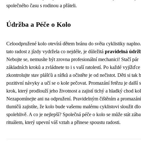
společného času s rodinou a přáteli.
Údržba a Péče o Kolo
Celoodpružené kolo otevírá dětem bránu do světa cyklistiky naplno
tato radost z jízdy vydržela co nejdéle, je důležitá
pravidelná údrž
Nebojte se, nemusíte být zrovna profesionální mechanici! Stačí pár
základních kroků a zvládnete to i s vaší ratolestí. Po každé vyjížďce
zkontrolujte stav plášťů a ráfků a očistěte je od nečistot. Děti si tak 
pozitivní návyky a učí se o kole pečovat. Promazání řetězu je další
krok, který prodlouží jeho životnost a zajistí tichý a hladký chod kol
Nezapomínejte ani na odpružení. Pravidelným čištěním a promazán
tlumičů zajistíte, že kolo bude vašemu malému cyklistovi sloužit dl
spolehlivě. A co je nejlepší? Společná péče o kolo se může stát zá
rituálem, který upevní váš vztah a přinese spoustu radosti.