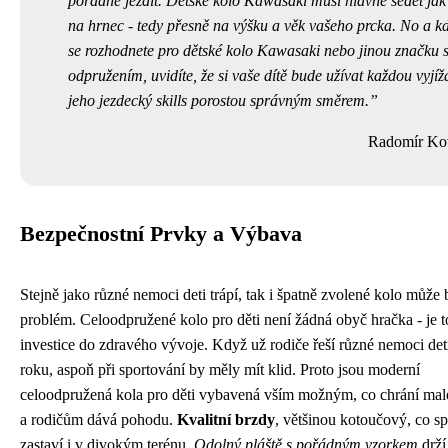
pořádně jezdit. Dětské kolo Kawasaki musí hlavně sedět jak
na hrnec - tedy přesně na výšku a věk vašeho prcka. No a k
se rozhodnete pro dětské kolo Kawasaki nebo jinou značku 
odpružením, uvidíte, že si vaše dítě bude užívat každou vyjí
jeho jezdecký skills porostou správným směrem.
Radomír Ko
Bezpečnostní Prvky a Výbava
Stejně jako různé nemoci deti trápí, tak i špatně zvolené kolo může 
problém. Celoodpružené kolo pro děti není žádná obyč hračka - je t
investice do zdravého vývoje. Když už rodiče řeší různé
nemoci det
roku, aspoň při sportování by měly mít klid. Proto jsou moderní
celoodpružená kola pro děti vybavená vším možným, co chrání mal
a rodičům dává pohodu.
Kvalitní brzdy
, většinou kotoučový, co sp
zastaví i v divokým terénu.
Odolný pláště s pořádným vzorkem
drží