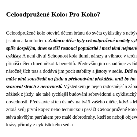
Celoodpružené Kolo: Pro Koho?
Celoodpružené kolo otevírá dětem bránu do světa cyklistiky s nebý
jistotou a komfortem.
Zatímco dříve byly celoodpružené modely vy
spíše dospělým, dnes se těší rostoucí popularitě i mezi těmi nejmen
cyklisty.
A není divu! Schopnost kola tlumit nárazy a vibrace v teré
přináší dětem hned několik benefitů. Především jim usnadňuje zvlá
náročnějších tras a dodává jim pocit stability a jistoty v sedle.
Dítě s
může plně soustředit na jízdu a překonávání překážek, aniž by ho
svazoval strach z nerovností.
Výsledkem je nejen radostnější a zába
zážitek z jízdy, ale také rychlejší budování sebevědomí a cyklistick
dovedností. Představte si ten úsměv na tváři vašeho dítěte, když s le
zdolá svůj první kopec nebo technickou pasáž! Celoodpružené kolo 
stává skvělým parťákem pro malé dobrodruhy, kteří se nebojí objev
krásy přírody z cyklistického sedla.