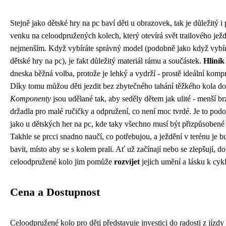
Stejně jako dětské hry na pc baví děti u obrazovek, tak je důležitý i
venku na celoodpružených kolech, který otevírá svět trailového jež
nejmenším. Když vybíráte správný model (podobně jako když vybír
dětské hry na pc
), je fakt důležitý materiál rámu a součástek.
Hliník
dneska běžná volba, protože je lehký a vydrží - prostě ideální komp
Díky tomu můžou děti jezdit bez zbytečného tahání těžkého kola do
Komponenty
jsou udělané tak, aby seděly dětem jak ulité - menší br
držadla pro malé ručičky a odpružení, co není moc tvrdé. Je to pod
jako u dětských her na pc, kde taky všechno musí být přizpůsobené
Takhle se prcci snadno naučí, co potřebujou, a ježdění v terénu je b
bavit, místo aby se s kolem prali. Ať už začínají nebo se zlepšují, d
celoodpružené kolo jim pomůže
rozvíjet
jejich umění a lásku k cykl
Cena a Dostupnost
Celoodpružené kolo pro děti představuje investici do radosti z jízdy