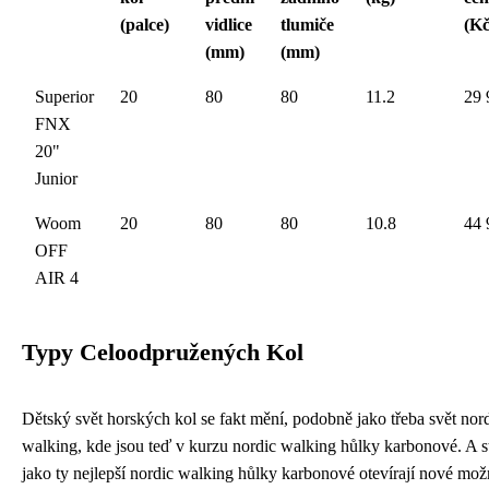
(palce)
vidlice
tlumiče
(Kč
(mm)
(mm)
Superior
20
80
80
11.2
29 
FNX
20"
Junior
Woom
20
80
80
10.8
44 
OFF
AIR 4
Typy Celoodpružených Kol
Dětský svět horských kol se fakt mění, podobně jako třeba svět nor
walking, kde jsou teď v kurzu
nordic walking hůlky karbonové
. A s
jako ty nejlepší nordic walking hůlky karbonové otevírají nové mož