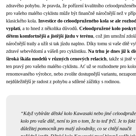
zdravého pohybu. Je pravda, že pořízení kvalitního celoodpruženéh
pro vašeho malého cyklistu může být finančně náročnější než v pří
klasického kola.
Investice do celoodpruženého kola se ale rozho
vyplatí
, a to hned z několika důvodů.
Celoodpružené kolo poskyt
dětem komfortnější a jistější jízdu v terénu
, což jim umožní zdol
náročnější traily a užít si tak jízdu naplno. Díky tomu si vaše dítě v
zdravé sebevědomí a vášeň pro cyklistiku.
Na trhu je dnes již k di
široká škála modelů v různých cenových relacích
, takže si jistě 
ten pravý pro vašeho malého cyklistu. Ať už se rozhodnete pro kol
renomovaného výrobce, nebo zvolíte dostupnější variantu, nezapom
nejdůležitější je radost z pohybu a sdílené zážitky s rodinou.
Když vybíráte
dětské kolo Kawasaki
nebo jiné celoodpruž
kolo pro vaše dítě, není to jen o tom, že to teď frčí. Je to fakt
důležitej pomocník pro malý závodníky, co se chtějí naučit