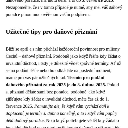
daňového poradce, má lhůtu delší, a to do
3. července 2025
.
Nezapomeňte, že i v tomto případě je nutné, aby měl váš daňový
poradce plnou moc ověřenou vaším podpisem.
Užitečné tipy pro daňové přiznání
Blíží se apríl a s ním přichází každoroční povinnost pro miliony
Čechů – daňové přiznání. Podobně jako když řešíte
kdy žádat o
invalidní důchod
, i tady je důležité vědět správné termíny. Ať už
se na podání těšíte nebo ho odkládáte na poslední moment,
máme pro vás pár užitečných rad.
Termín pro podání
daňového přiznání za rok 2025 je do 3. dubna 2025.
Pokud
si přiznání děláte sami bez poradce, podobně jako když
zjišťujete kdy žádat o invalidní důchod, máte čas až do 1.
července 2025.
Pamatujte ale, že když vám vychází daň k
doplacení, je termín 3. dubna konečný, a to i když vám papíry
dělá daňový poradce.
No a když potřebujete vědět kdy žádat o
invalidní důchod nebo prodloužit termín daňového přiznání, jde