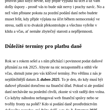
průšvih jako když nevíte, kdy přijde výplata na účet a už vám
došly úspory - prostě vás to bude stát nervy i prachy navíc. No a
než vám přistane pokuta za pozdní podání daní nebo budete
muset řešit, kdy přijde výplata na účet během nemocenský ve
stresu, radši si to dvakrát překontrolujte a všechno vyřešte v
klidu a včas, ať nemáte zbytečný starosti a nepříjemnosti.
Důležité termíny pro platbu daně
Rok se s rokem sešel a s ním přichází i povinnost podat daňové
přiznání za rok 2025. Abyste na nic nezapomněli a stihli vše
včas, shrnuli jsme pro vás klíčové termíny. Pro většinu z nás je
nejdůležitější datum
3. duben 2025
. To je den, do kdy musí být
daňové přiznání doručeno na finanční úřad. Pokud si ale podání
daní necháváte na poslední chvíli, zkuste si vzít raději den volna.
Co kdyby náhodou nefungoval web finanční správy nebo se
tvořily fronty na poště? Kdo si podání daně prostřednictvím