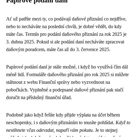
Papírové podání daní
Ať už patříte mezi ty, co podávají daňové přiznání co nejdříve,
nebo to necháváte na poslední chvíli, je dobré vědět, do kdy
máte čas. Termín pro podání daňového přiznání za rok 2025 je
3. dubna 2025. Pokud si ale podání daní necháváte zpracovat
daňovým poradcem, máte čas až do 3. července 2025.
Papírové podání daní je stále možné, i když ho využívá čím dál
méně lidí. Formuláře daňového přiznání pro rok 2025 si můžete
stáhnout z webu Finanční správy nebo vyzvednout na
pobočkách. Vyplněné a podepsané daňové přiznání pak stačí
doručit na příslušný finanční úřad.
Podobně jako když řešíte
kdy přijde výplata na účet
během
neschopenky, i s daňovým přiznáním to musíte pohlídat.
Když to
nestihnete včas odevzdat, napaří vám pokutu
. Je to stejnej