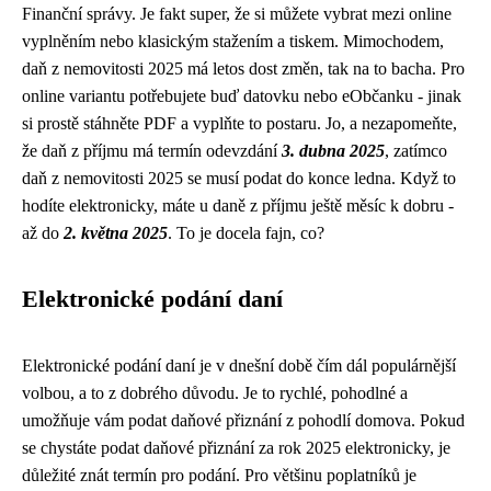
Finanční správy. Je fakt super, že si můžete vybrat mezi online
vyplněním nebo klasickým stažením a tiskem. Mimochodem,
daň z nemovitosti 2025 má letos dost změn
, tak na to bacha. Pro
online variantu potřebujete buď datovku nebo eObčanku - jinak
si prostě stáhněte PDF a vyplňte to postaru. Jo, a nezapomeňte,
že daň z příjmu má termín odevzdání
3. dubna 2025
, zatímco
daň z nemovitosti 2025 se musí podat do konce ledna. Když to
hodíte elektronicky, máte u daně z příjmu ještě měsíc k dobru -
až do
2. května 2025
. To je docela fajn, co?
Elektronické podání daní
Elektronické podání daní je v dnešní době čím dál populárnější
volbou, a to z dobrého důvodu. Je to rychlé, pohodlné a
umožňuje vám podat daňové přiznání z pohodlí domova. Pokud
se chystáte podat daňové přiznání za rok 2025 elektronicky, je
důležité znát termín pro podání. Pro většinu poplatníků je