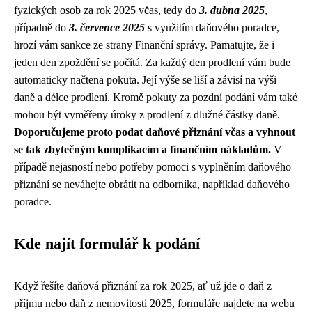
fyzických osob za rok 2025 včas, tedy do
3. dubna 2025
,
případně do
3. července 2025
s využitím daňového poradce,
hrozí vám sankce ze strany Finanční správy. Pamatujte, že i
jeden den zpoždění se počítá. Za každý den prodlení vám bude
automaticky načtena pokuta. Její výše se liší a závisí na výši
daně a délce prodlení. Kromě pokuty za pozdní podání vám také
mohou být vyměřeny úroky z prodlení z dlužné částky daně.
Doporučujeme proto podat daňové přiznání včas a vyhnout
se tak zbytečným komplikacím a finančním nákladům.
V
případě nejasností nebo potřeby pomoci s vyplněním daňového
přiznání se neváhejte obrátit na odborníka, například daňového
poradce.
Kde najít formulář k podání
Když řešíte daňová přiznání za rok 2025, ať už jde o daň z
příjmu nebo daň z nemovitosti 2025, formuláře najdete na webu