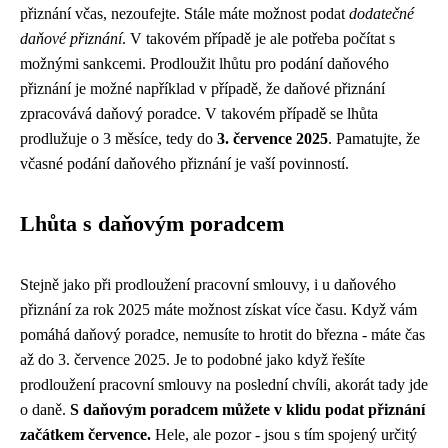
přiznání včas, nezoufejte. Stále máte možnost podat
dodatečné
daňové přiznání
. V takovém případě je ale potřeba počítat s
možnými sankcemi. Prodloužit lhůtu pro podání daňového
přiznání je možné například v případě, že daňové přiznání
zpracovává daňový poradce. V takovém případě se lhůta
prodlužuje o 3 měsíce, tedy do
3. července 2025
. Pamatujte, že
včasné podání daňového přiznání je vaší povinností.
Lhůta s daňovým poradcem
Stejně jako při
prodloužení pracovní smlouvy
, i u daňového
přiznání za rok 2025 máte možnost získat více času. Když vám
pomáhá daňový poradce, nemusíte to hrotit do března - máte čas
až do 3. července 2025. Je to podobné jako když řešíte
prodloužení pracovní smlouvy na poslední chvíli, akorát tady jde
o daně.
S daňovým poradcem můžete v klidu podat přiznání
začátkem července.
Hele, ale pozor - jsou s tím spojený určitý