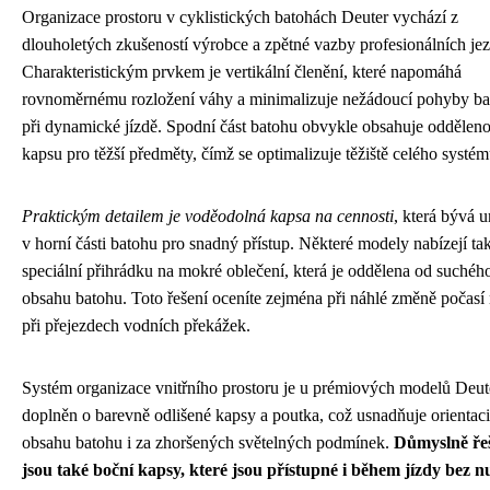
Organizace prostoru v cyklistických batohách Deuter vychází z
dlouholetých zkušeností výrobce a zpětné vazby profesionálních je
Charakteristickým prvkem je vertikální členění, které napomáhá
rovnoměrnému rozložení váhy a minimalizuje nežádoucí pohyby b
při dynamické jízdě. Spodní část batohu obvykle obsahuje oddělen
kapsu pro těžší předměty, čímž se optimalizuje těžiště celého systém
Praktickým detailem je voděodolná kapsa na cennosti
, která bývá 
v horní části batohu pro snadný přístup. Některé modely nabízejí ta
speciální přihrádku na mokré oblečení, která je oddělena od suchéh
obsahu batohu. Toto řešení oceníte zejména při náhlé změně počasí
při přejezdech vodních překážek.
Systém organizace vnitřního prostoru je u prémiových modelů Deut
doplněn o barevně odlišené kapsy a poutka, což usnadňuje orientaci
obsahu batohu i za zhoršených světelných podmínek.
Důmyslně ře
jsou také boční kapsy, které jsou přístupné i během jízdy bez n