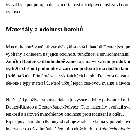
vyjížďky a podporují u dětí samostatnost a zodpovědnost za vlastní
vybavení.
Materiály a odolnost batohů
Materiály používané při výrobě cyklistických batohů Deuter jsou pe
vybírány s ohledem na jejich odolnost, funkčnost a environmentální
Značka Deuter se dlouhodobě zaměřuje na vytváření produktů
vydrží extrémní podmínky a zároveň poskytují maximální komf
jízdě na kole.
Primárně se u cyklistických batohů Deuter setkáváme
několika typy materiálů, které určují jejich celkovou kvalitu a životn
Nejčastěji používaným materiálem je vysoce odolný polyester, konk
Deuter-Ripstop a Deuter-Super-Polytex. Tyto materiály vynikají sv
lehkostí a zároveň mimořádnou odolností proti roztržení a oděru.
Ripstopová struktura tkaniny obsahuje zesílená vlákna v pravidelný
intervalech, což zabraňuje šíření případných trhlin.
Tato technologie