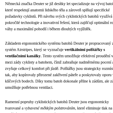
Německá značka Deuter se již desítky let specializuje na vývoj bato
které respektují anatomii lidského těla a zároveň splňují specifické
požadavky cyklistů. Při návrhu svých cyklistických batohů využívá
pokročilé technologie a inovativní řešení, která zajišťují optimální r
váhy a maximální pohodlí i během dlouhých vyjížděk.
Základem ergonomického systému batohů Deuter je propracovaný 
systém Airstripes, který se vyznačuje
vertikálními polštářky s
ventilačními kanálky
. Tento systém umožňuje efektivní proudění
mezi zády cyklisty a batohem, čímž zabraňuje nadměrnému pocení 
zvyšuje celkový komfort při jízdě. Polštářky jsou strategicky rozmís
tak, aby kopírovaly přirozené zakřivení páteře a poskytovaly oporu 
klíčových bodech. Díky tomu batoh dokonale přilne k zádům, ale z
umožňuje potřebnou ventilaci.
Ramenní popruhy cyklistických batohů Deuter jsou ergonomicky
tvarované a
vybavené měkkým polstrováním
, které eliminuje tlak n