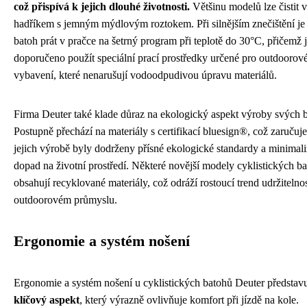
což přispívá k jejich dlouhé životnosti.
Většinu modelů lze čistit
hadříkem s jemným mýdlovým roztokem. Při silnějším znečištění j
batoh prát v pračce na šetrný program při teplotě do 30°C, přičemž 
doporučeno použít speciální prací prostředky určené pro outdoorov
vybavení, které nenarušují vodoodpudivou úpravu materiálů.
Firma Deuter také klade důraz na ekologický aspekt výroby svých 
Postupně přechází na materiály s certifikací bluesign®, což zaručuje,
jejich výrobě byly dodrženy přísné ekologické standardy a minimal
dopad na životní prostředí. Některé novější modely cyklistických ba
obsahují recyklované materiály, což odráží rostoucí trend udržitelnos
outdoorovém průmyslu.
Ergonomie a systém nošení
Ergonomie a systém nošení u cyklistických batohů Deuter představ
klíčový aspekt
, který výrazně ovlivňuje komfort při jízdě na kole.