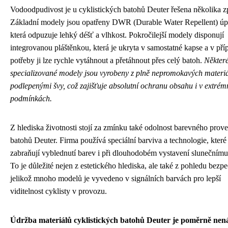
Vodoodpudivost je u cyklistických batohů Deuter řešena několika z
Základní modely jsou opatřeny DWR (Durable Water Repellent) úp
která odpuzuje lehký déšť a vlhkost. Pokročilejší modely disponují
integrovanou pláštěnkou, která je ukryta v samostatné kapse a v pří
potřeby ji lze rychle vytáhnout a přetáhnout přes celý batoh.
Někter
specializované modely jsou vyrobeny z plně nepromokavých materiá
podlepenými švy, což zajišťuje absolutní ochranu obsahu i v extrém
podmínkách.
Z hlediska životnosti stojí za zmínku také odolnost barevného prov
batohů Deuter. Firma používá speciální barviva a technologie, které
zabraňují vyblednutí barev i při dlouhodobém vystavení slunečnímu
To je důležité nejen z estetického hlediska, ale také z pohledu bezpe
jelikož mnoho modelů je vyvedeno v signálních barvách pro lepší
viditelnost cyklisty v provozu.
Údržba materiálů cyklistických batohů Deuter je poměrně nen