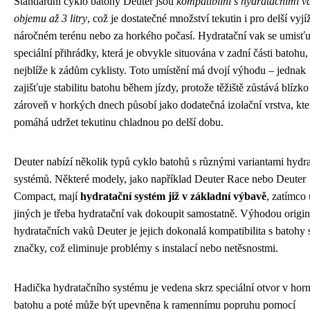
Standardní cyklo batohy Deuter jsou
kompatibilní s hydratačními v
objemu až 3 litry
, což je dostatečné množství tekutin i pro delší vyj
náročném terénu nebo za horkého počasí. Hydratační vak se umisťu
speciální přihrádky, která je obvykle situována v zadní části batohu,
nejblíže k zádům cyklisty. Toto umístění má dvojí výhodu – jednak
zajišťuje stabilitu batohu během jízdy, protože těžiště zůstává blízko 
zároveň v horkých dnech působí jako dodatečná izolační vrstva, kte
pomáhá udržet tekutinu chladnou po delší dobu.
Deuter nabízí několik typů cyklo batohů s různými variantami hydr
systémů. Některé modely, jako například Deuter Race nebo Deuter
Compact, mají
hydratační systém již v základní výbavě
, zatímco 
jiných je třeba hydratační vak dokoupit samostatně. Výhodou origin
hydratačních vaků Deuter je jejich dokonalá kompatibilita s batohy 
značky, což eliminuje problémy s instalací nebo netěsnostmi.
Hadička hydratačního systému je vedena skrz speciální otvor v horní
batohu a poté může být upevněna k ramennímu popruhu pomocí