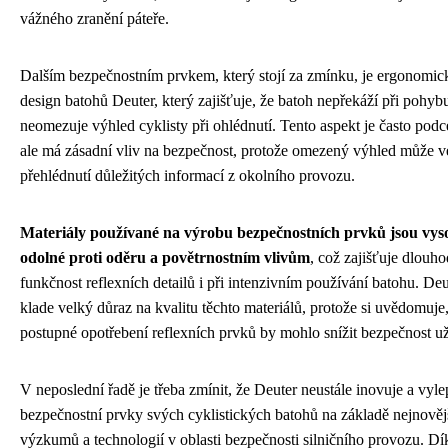
vážného zranění páteře.
Dalším bezpečnostním prvkem, který stojí za zmínku, je ergonomic
design batohů Deuter, který zajišťuje, že batoh nepřekáží při pohyb
neomezuje výhled cyklisty při ohlédnutí. Tento aspekt je často pod
ale má zásadní vliv na bezpečnost, protože omezený výhled může v
přehlédnutí důležitých informací z okolního provozu.
Materiály používané na výrobu bezpečnostních prvků jsou vys
odolné proti oděru a povětrnostním vlivům
, což zajišťuje dlouh
funkčnost reflexních detailů i při intenzivním používání batohu. Deu
klade velký důraz na kvalitu těchto materiálů, protože si uvědomuje
postupné opotřebení reflexních prvků by mohlo snížit bezpečnost už
V neposlední řadě je třeba zmínit, že Deuter neustále inovuje a vyle
bezpečnostní prvky svých cyklistických batohů na základě nejnověj
výzkumů a technologií v oblasti bezpečnosti silničního provozu. D