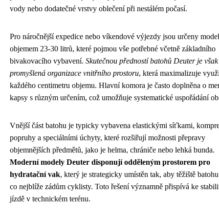
vody nebo dodatečné vrstvy oblečení při nestálém počasí.
Pro náročnější expedice nebo víkendové výjezdy jsou určeny model
objemem 23-30 litrů, které pojmou vše potřebné včetně základního
bivakovacího vybavení.
Skutečnou předností batohů Deuter je však
promyšlená organizace vnitřního prostoru
, která maximalizuje využi
každého centimetru objemu. Hlavní komora je často doplněna o me
kapsy s různým určením, což umožňuje systematické uspořádání ob
Vnější část batohu je typicky vybavena elastickými síťkami, kompr
popruhy a speciálními úchyty, které rozšiřují možnosti přepravy
objemnějších předmětů, jako je helma, chrániče nebo lehká bunda.
Moderní modely Deuter disponují odděleným prostorem pro
hydratační vak
, který je strategicky umístěn tak, aby těžiště batohu
co nejblíže zádům cyklisty. Toto řešení významně přispívá ke stabilit
jízdě v technickém terénu.