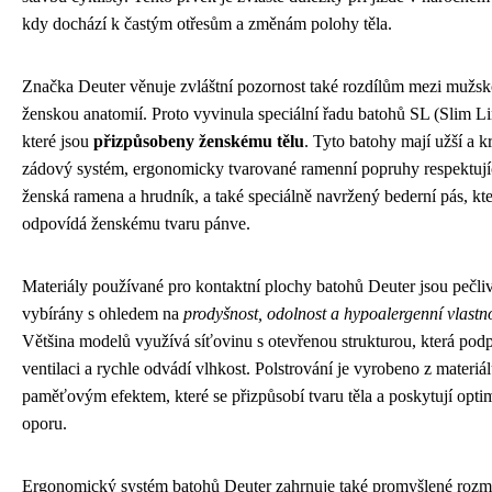
kdy dochází k častým otřesům a změnám polohy těla.
Značka Deuter věnuje zvláštní pozornost také rozdílům mezi mužsk
ženskou anatomií. Proto vyvinula speciální řadu batohů SL (Slim Li
které jsou
přizpůsobeny ženskému tělu
. Tyto batohy mají užší a kr
zádový systém, ergonomicky tvarované ramenní popruhy respektují
ženská ramena a hrudník, a také speciálně navržený bederní pás, kte
odpovídá ženskému tvaru pánve.
Materiály používané pro kontaktní plochy batohů Deuter jsou pečli
vybírány s ohledem na
prodyšnost, odolnost a hypoalergenní vlastno
Většina modelů využívá síťovinu s otevřenou strukturou, která pod
ventilaci a rychle odvádí vlhkost. Polstrování je vyrobeno z materiál
paměťovým efektem, které se přizpůsobí tvaru těla a poskytují opti
oporu.
Ergonomický systém batohů Deuter zahrnuje také promyšlené rozmí