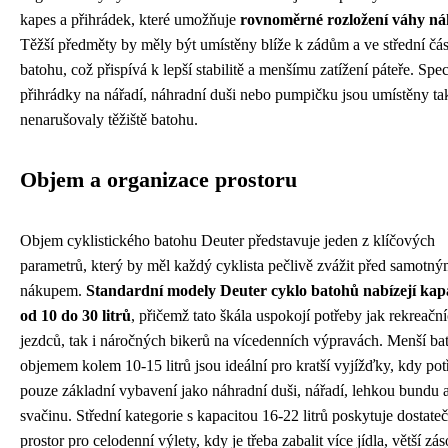
kapes a přihrádek, které umožňuje
rovnoměrné rozložení váhy ná
Těžší předměty by měly být umístěny blíže k zádům a ve střední čás
batohu, což přispívá k lepší stabilitě a menšímu zatížení páteře. Spec
přihrádky na nářadí, náhradní duši nebo pumpičku jsou umístěny ta
nenarušovaly těžiště batohu.
Objem a organizace prostoru
Objem cyklistického batohu Deuter představuje jeden z klíčových
parametrů, který by měl každý cyklista pečlivě zvážit před samotn
nákupem.
Standardní modely Deuter cyklo batohů nabízejí kap
od 10 do 30 litrů
, přičemž tato škála uspokojí potřeby jak rekreačn
jezdců, tak i náročných bikerů na vícedenních výpravách. Menší ba
objemem kolem 10-15 litrů jsou ideální pro kratší vyjížďky, kdy pot
pouze základní vybavení jako náhradní duši, nářadí, lehkou bundu 
svačinu. Střední kategorie s kapacitou 16-22 litrů poskytuje dostate
prostor pro celodenní výlety, kdy je třeba zabalit více jídla, větší zá