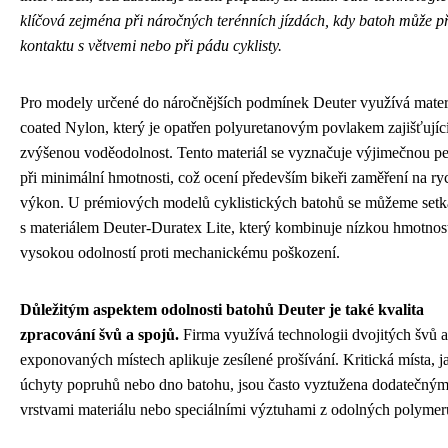
klíčová zejména při náročných terénních jízdách, kdy batoh může při
kontaktu s větvemi nebo při pádu cyklisty.
Pro modely určené do náročnějších podmínek Deuter využívá mater
coated Nylon, který je opatřen polyuretanovým povlakem zajišťují
zvýšenou voděodolnost. Tento materiál se vyznačuje výjimečnou pe
při minimální hmotnosti, což ocení především bikeři zaměření na ryc
výkon. U prémiových modelů cyklistických batohů se můžeme setka
s materiálem Deuter-Duratex Lite, který kombinuje nízkou hmotnost
vysokou odolností proti mechanickému poškození.
Důležitým aspektem odolnosti batohů Deuter je také kvalita
zpracování švů a spojů.
Firma využívá technologii dvojitých švů a
exponovaných místech aplikuje zesílené prošívání. Kritická místa, j
úchyty popruhů nebo dno batohu, jsou často vyztužena dodatečným
vrstvami materiálu nebo speciálními výztuhami z odolných polymer