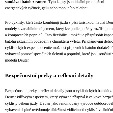
sundávat batoh z ramen
. Tyto kapsy jsou ideální pro uložení
energetických tyčinek, gelu nebo mobilního telefonu.
Pro cyklisty, kteří často kombinují jízdu s pěší turistikou, nabízí Deu
modely s variabilním objemem, který lze podle potřeby rozšířit pom
a kompresních popruhů. Tato flexibilita umožňuje přizpůsobit kapac
batohu aktuálním potřebám a charakteru výletu. Při plánování delší
cyklistických expedic oceníte možnost připevnit k batohu dodatečn
vybavení pomocí speciálních úchytů a popruhů, které jsou součástí 
modelů Deuter.
Bezpečnostní prvky a reflexní detaily
Bezpečnostní prvky a reflexní detaily jsou u cyklistických batohů 
Deuter klíčovým aspektem, který výrazně přispívá k celkové bezpeč
cyklisty během jízdy. Deuter jako renomovaný výrobce outdoorové
vybavení si plně uvědomuje důležitost viditelnosti cyklistů v silničn