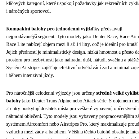
klíčových kategorií, které uspokojí požadavky jak rekreačních cyklis
i náročných sportovců.
Kompaktní batohy pro jednodenní vyjížďky
představují
nejprodávanější segment. Tyto modely jako Deuter Race, Race Air
Race Lite nabízejí objem mezi 8 až 14 litry, což je ideální pro kratší 
Jejich předností je minimalistický design, nízká hmotnost a přesto d
prostoru pro nezbytnosti jako náhradní duši, nářadí, svačinu a plášt
Systém Airstripes zajišťuje efektivní odvětrávání zad a minimalizuj
i během intenzivní jízdy.
Pro náročnější celodenní výjezdy jsou určeny
středně velké cyklist
batohy
jako Deuter Trans Alpine nebo Attack série. S objemem mez
25 litry poskytují dostatek místa pro veškeré vybavení, občerstvení i
náhradní oblečení. Tyto modely jsou vybaveny propracovanějším 
systémem Aircomfort nebo Airstripes Pro, který maximalizuje prou
vzduchu mezi zády a batohem. Většina těchto batohů obsahuje int