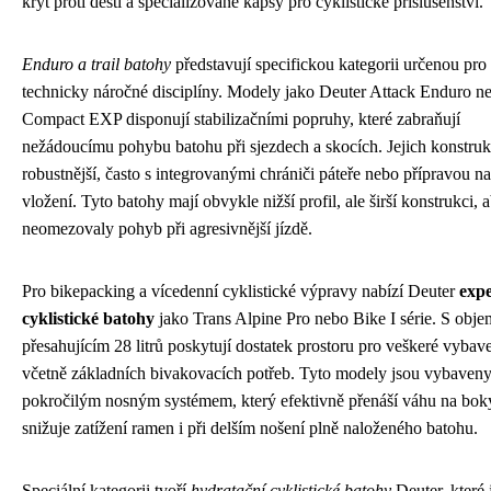
kryt proti dešti a specializované kapsy pro cyklistické příslušenství.
Enduro a trail batohy
představují specifickou kategorii určenou pro
technicky náročné disciplíny. Modely jako Deuter Attack Enduro n
Compact EXP disponují stabilizačními popruhy, které zabraňují
nežádoucímu pohybu batohu při sjezdech a skocích. Jejich konstruk
robustnější, často s integrovanými chrániči páteře nebo přípravou na
vložení. Tyto batohy mají obvykle nižší profil, ale širší konstrukci, 
neomezovaly pohyb při agresivnější jízdě.
Pro bikepacking a vícedenní cyklistické výpravy nabízí Deuter
expe
cyklistické batohy
jako Trans Alpine Pro nebo Bike I série. S obj
přesahujícím 28 litrů poskytují dostatek prostoru pro veškeré vybav
včetně základních bivakovacích potřeb. Tyto modely jsou vybaven
pokročilým nosným systémem, který efektivně přenáší váhu na bok
snižuje zatížení ramen i při delším nošení plně naloženého batohu.
Speciální kategorii tvoří
hydratační cyklistické batohy
Deuter, které 