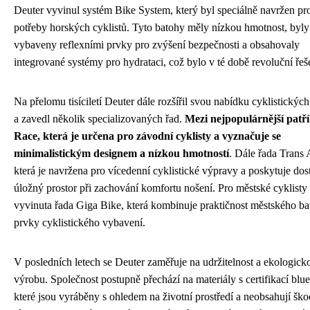
Deuter vyvinul systém Bike System, který byl speciálně navržen pr
potřeby horských cyklistů. Tyto batohy měly nízkou hmotnost, byly
vybaveny reflexními prvky pro zvýšení bezpečnosti a obsahovaly
integrované systémy pro hydrataci, což bylo v té době revoluční řeš
Na přelomu tisíciletí Deuter dále rozšířil svou nabídku cyklistickýc
a zavedl několik specializovaných řad.
Mezi nejpopulárnější patř
Race, která je určena pro závodní cyklisty a vyznačuje se
minimalistickým designem a nízkou hmotností
. Dále řada Trans 
která je navržena pro vícedenní cyklistické výpravy a poskytuje dos
úložný prostor při zachování komfortu nošení. Pro městské cyklisty
vyvinuta řada Giga Bike, která kombinuje praktičnost městského ba
prvky cyklistického vybavení.
V posledních letech se Deuter zaměřuje na udržitelnost a ekologick
výrobu. Společnost postupně přechází na materiály s certifikací blu
které jsou vyráběny s ohledem na životní prostředí a neobsahují ško