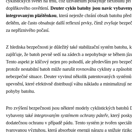
cyklistických světel na trhu, což uživatelům poskytuje flexibilitu př
doplňkového osvětlení.
Deuter cyklo batohy jsou navíc vybaven
integrovaným pláštěnkou
, která nejenže chrání obsah batohu před
deštěm, ale často obsahuje další reflexní prvky, čímž zvyšuje bezpeč
za nepříznivého počasí.
Z hlediska bezpečnosti je důležitý také stabilizační systém batohu, k
zajišťuje, že batoh pevně sedí na zádech a nepohybuje se během jíz
Tento aspekt je klíčový nejen pro pohodlí, ale především pro bezpeč
protože nestabilní batoh může narušit rovnováhu cyklisty a způsobit
nebezpečné situace. Deuter vyvinul několik patentovaných systémů
upevnění, které efektivně distribuují váhu nákladu a minimalizují n
pohyby batohu.
Pro zvýšení bezpečnosti jsou některé modely cyklistických batohů 
vybaveny také
integrovaným systémem ochrany páteře
, který posky
dodatečnou ochranu v případě pádu. Tento systém je tvořen speciál
tvarovanou výztuhou, která absorbuje energii nárazu a snižuje rizik