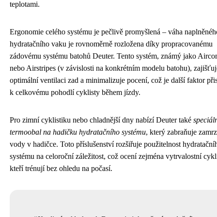
teplotami.
Ergonomie celého systému je pečlivě promyšlená – váha naplněnéh
hydratačního vaku je rovnoměrně rozložena díky propracovanému
zádovému systému batohů Deuter. Tento systém, známý jako Airco
nebo Airstripes (v závislosti na konkrétním modelu batohu), zajišťuj
optimální ventilaci zad a minimalizuje pocení, což je další faktor přis
k celkovému pohodlí cyklisty během jízdy.
Pro zimní cyklistiku nebo chladnější dny nabízí Deuter také
speciál
termoobal na hadičku hydratačního systému
, který zabraňuje zamrz
vody v hadičce. Toto příslušenství rozšiřuje použitelnost hydratační
systému na celoroční záležitost, což ocení zejména vytrvalostní cykli
kteří trénují bez ohledu na počasí.