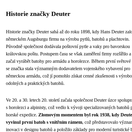
Historie značky Deuter
Historie značky Deuter sahá až do roku 1898, kdy Hans Deuter zalo
německém Augsburgu firmu na výrobu pytlů, batohů a plachtovin.
Původně společnost dodávala poštovní pytle a vaky pro bavorskou
královskou poštu. Postupem času se však zaměření firmy rozšířilo a
začal vyrábět batohy pro armádu a horolezce. Během první světové
se značka stala významným dodavatelem vojenského vybavení pro
německou armádu, což jí pomohlo získat cenné zkušenosti s výrob
odolných a praktických batohů.
Ve 20. a 30. letech 20. století začala společnost Deuter úzce spolup
s horolezci a alpinisty, což vedlo k vývoji specializovaných batohů 
horské expedice.
Zlomovým momentem byl rok 1938, kdy Deut
vyvinul první batoh s vnitřním rámem
, což představovalo význ
inovaci v designu batohů a položilo základy pro moderní turistické 