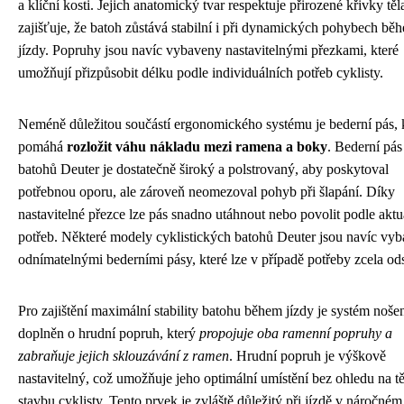
a klíční kosti. Jejich anatomický tvar respektuje přirozené křivky těl
zajišťuje, že batoh zůstává stabilní i při dynamických pohybech bě
jízdy. Popruhy jsou navíc vybaveny nastavitelnými přezkami, které
umožňují přizpůsobit délku podle individuálních potřeb cyklisty.
Neméně důležitou součástí ergonomického systému je bederní pás, 
pomáhá
rozložit váhu nákladu mezi ramena a boky
. Bederní pás
batohů Deuter je dostatečně široký a polstrovaný, aby poskytoval
potřebnou oporu, ale zároveň neomezoval pohyb při šlapání. Díky
nastavitelné přezce lze pás snadno utáhnout nebo povolit podle aktu
potřeb. Některé modely cyklistických batohů Deuter jsou navíc vy
odnímatelnými bederními pásy, které lze v případě potřeby zcela ods
Pro zajištění maximální stability batohu během jízdy je systém noše
doplněn o hrudní popruh, který
propojuje oba ramenní popruhy a
zabraňuje jejich sklouzávání z ramen
. Hrudní popruh je výškově
nastavitelný, což umožňuje jeho optimální umístění bez ohledu na t
stavbu cyklisty. Tento prvek je zvláště důležitý při jízdě v náročném