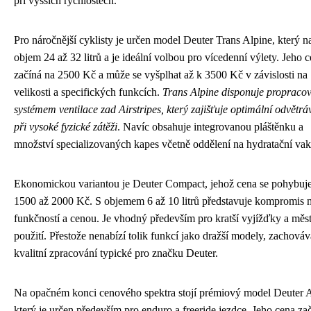
při vyšších rychlostech.
Pro náročnější cyklisty je určen model Deuter Trans Alpine, který n
objem 24 až 32 litrů a je ideální volbou pro vícedenní výlety. Jeho 
začíná na 2500 Kč a může se vyšplhat až k 3500 Kč v závislosti na
velikosti a specifických funkcích.
Trans Alpine disponuje proprac
systémem ventilace zad Airstripes, který zajišťuje optimální odvětráv
při vysoké fyzické zátěži
. Navíc obsahuje integrovanou pláštěnku a
množství specializovaných kapes včetně oddělení na hydratační vak
Ekonomickou variantou je Deuter Compact, jehož cena se pohybuj
1500 až 2000 Kč. S objemem 6 až 10 litrů představuje kompromis 
funkčností a cenou. Je vhodný především pro kratší vyjížďky a měs
použití. Přestože nenabízí tolik funkcí jako dražší modely, zachováv
kvalitní zpracování typické pro značku Deuter.
Na opačném konci cenového spektra stojí prémiový model Deuter A
který je určen především pro enduro a freeride jezdce. Jeho cena za