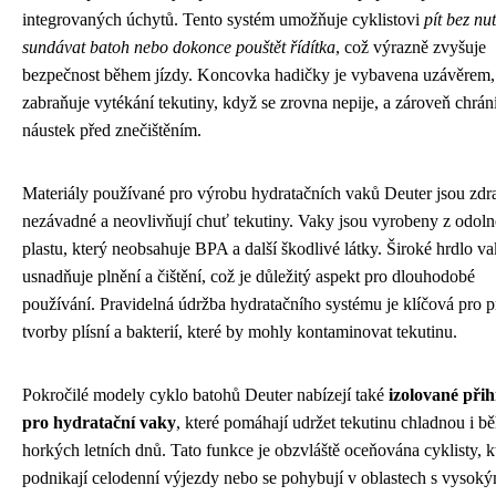
integrovaných úchytů. Tento systém umožňuje cyklistovi
pít bez nu
sundávat batoh nebo dokonce pouštět řídítka
, což výrazně zvyšuje
bezpečnost během jízdy. Koncovka hadičky je vybavena uzávěrem,
zabraňuje vytékání tekutiny, když se zrovna nepije, a zároveň chrán
náustek před znečištěním.
Materiály používané pro výrobu hydratačních vaků Deuter jsou zdr
nezávadné a neovlivňují chuť tekutiny. Vaky jsou vyrobeny z odol
plastu, který neobsahuje BPA a další škodlivé látky. Široké hrdlo v
usnadňuje plnění a čištění, což je důležitý aspekt pro dlouhodobé
používání. Pravidelná údržba hydratačního systému je klíčová pro p
tvorby plísní a bakterií, které by mohly kontaminovat tekutinu.
Pokročilé modely cyklo batohů Deuter nabízejí také
izolované při
pro hydratační vaky
, které pomáhají udržet tekutinu chladnou i 
horkých letních dnů. Tato funkce je obzvláště oceňována cyklisty, k
podnikají celodenní výjezdy nebo se pohybují v oblastech s vysoký