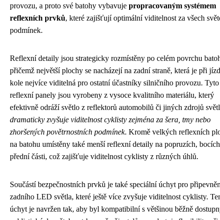
provozu, a proto své batohy vybavuje
propracovaným systémem
reflexních prvků
, které zajišťují optimální viditelnost za všech svě
podmínek.
Reflexní detaily jsou strategicky rozmístěny po celém povrchu bato
přičemž největší plochy se nacházejí na zadní straně, která je při jíz
kole nejvíce viditelná pro ostatní účastníky silničního provozu. Tyto
reflexní panely jsou vyrobeny z vysoce kvalitního materiálu, který
efektivně odráží světlo z reflektorů automobilů či jiných zdrojů svět
dramaticky zvyšuje viditelnost cyklisty zejména za šera, tmy nebo
zhoršených povětrnostních podmínek
. Kromě velkých reflexních pl
na batohu umístěny také menší reflexní detaily na popruzích, bocích
přední části, což zajišťuje viditelnost cyklisty z různých úhlů.
Součástí bezpečnostních prvků je také speciální úchyt pro připevněn
zadního LED světla, které ještě více zvyšuje viditelnost cyklisty. Te
úchyt je navržen tak, aby byl kompatibilní s většinou běžně dostup