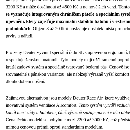
3200 Kč a může dosáhnout až 4500 Kč u nejnovějších verzí.
Tento
se vyznačuje integrovaným chráničem páteře a speciálním sys
upevnění, který zajišťuje maximální stabilitu batohu i v extrém
podmínkách
. Objem 8 až 20 litrů poskytuje dostatek místa pro oc
prvky a nářadí.
Pro ženy Deuter vyvinul speciální řadu SL s upravenou ergonomií, 
respektuje ženskou anatomii. Tyto modely mají užší ramenní popruh
kratší zádový systém a speciálně tvarovaný bederní pás. Cenově jso
srovnatelné s pánskou variantou, ale nabízejí výrazně vyšší komfort 
dlouhodobém nošení.
Zajímavou alternativou jsou modely Deuter Race Air, které využívaj
inovativní systém ventilace Aircomfort.
Tento systém vytváří vzduc
kanál mezi zády a batohem, čímž výrazně snižuje pocení v této oblas
Cena těchto modelů se pohybuje mezi 2200 až 3000 Kč, což předst
mírnou cenovou prémii oproti standardním modelům.