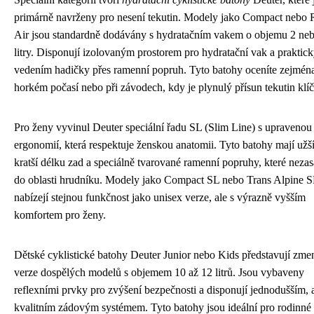
primárně navrženy pro nesení tekutin. Modely jako Compact nebo 
Air jsou standardně dodávány s hydratačním vakem o objemu 2 ne
litry. Disponují izolovaným prostorem pro hydratační vak a praktic
vedením hadičky přes ramenní popruh. Tyto batohy oceníte zejmén
horkém počasí nebo při závodech, kdy je plynulý přísun tekutin klí
Pro ženy vyvinul Deuter speciální řadu SL (Slim Line) s upravenou
ergonomií, která respektuje ženskou anatomii. Tyto batohy mají užší
kratší délku zad a speciálně tvarované ramenní popruhy, které nezas
do oblasti hrudníku. Modely jako Compact SL nebo Trans Alpine 
nabízejí stejnou funkčnost jako unisex verze, ale s výrazně vyšším
komfortem pro ženy.
Dětské cyklistické batohy Deuter Junior nebo Kids představují zme
verze dospělých modelů s objemem 10 až 12 litrů. Jsou vybaveny
reflexními prvky pro zvýšení bezpečnosti a disponují jednodušším, a
kvalitním zádovým systémem. Tyto batohy jsou ideální pro rodinné