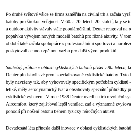
Po druhé světové válce se firma zaměřila na civilní trh a začala vyrá
batohy pro širokou veřejnost. V 60. a 70. letech 20. století, kdy se tu
a outdoor aktivity stávaly stále populárnějšími, Deuter reagoval na r
poptávku vývojem nových modelů batohů pro různé aktivity. V tom
období také začala spolupráce s profesionálními sportovci a horolezc
poskytovali cennou zpětnou vazbu pro další vývoj produktů.
Skutečný průlom v oblasti cyklistických batohů přišel v 80. letech
, 
Deuter představil své první specializované cyklistické batohy. Tyto
byly navrženy tak, aby vyhovovaly specifickým potřebám cyklistů 
lehké, měly aerodynamický tvar a obsahovaly speciální přihrádky p
cyklistické vybavení. V roce 1988 Deuter uvedl na trh revoluční sy
Aircomfort, který zajišťoval lepší ventilaci zad a významně zvyšova
pohodlí při nošení batohu během fyzicky náročných aktivit.
Devadesátá léta přinesla další inovace v oblasti cyklistických batohů