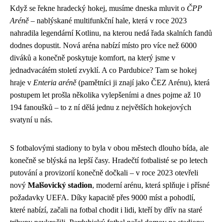
Když se řekne hradecký hokej, musíme dneska mluvit o
ČPP
Aréně
– nablýskané multifunkční hale, která v roce 2023
nahradila legendární Kotlinu, na kterou nedá řada skalních fandů
dodnes dopustit. Nová aréna nabízí místo pro více než 6000
diváků a konečně poskytuje komfort, na který jsme v
jednadvacátém století zvyklí. A co Pardubice? Tam se hokej
hraje v
Enteria aréně
(pamětníci ji znají jako ČEZ Arénu), která
postupem let prošla několika vylepšeními a dnes pojme až 10
194 fanoušků – to z ní dělá jednu z největších hokejových
svatyní u nás.
S fotbalovými stadiony to byla v obou městech dlouho bída, ale
konečně se blýská na lepší časy. Hradečtí fotbalisté se po letech
putování a provizorií konečně dočkali – v roce 2023 otevřeli
nový
Malšovický stadion
, moderní arénu, která splňuje i přísné
požadavky UEFA. Díky kapacitě přes 9000 míst a pohodlí,
které nabízí, začali na fotbal chodit i lidi, kteří by dřív na staré