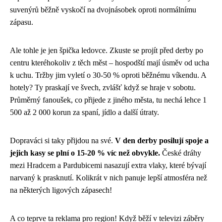
suvenýrů běžně vyskočí na dvojnásobek oproti normálnímu
zápasu.
Ale tohle je jen špička ledovce. Zkuste se projít před derby po
centru kteréhokoliv z těch měst – hospodští mají úsměv od ucha
k uchu. Tržby jim vyletí o 30-50 % oproti běžnému víkendu. A
hotely? Ty praskají ve švech, zvlášť když se hraje v sobotu.
Průměrný fanoušek, co přijede z jiného města, tu nechá lehce 1
500 až 2 000 korun za spaní, jídlo a další útraty.
Dopraváci si taky přijdou na své.
V den derby posilují spoje a
jejich kasy se plní o 15-20 % víc než obvykle.
České dráhy
mezi Hradcem a Pardubicemi nasazují extra vlaky, které bývají
narvaný k prasknutí. Kolikrát v nich panuje lepší atmosféra než
na některých ligových zápasech!
A co teprve ta reklama pro region! Když běží v televizi záběry