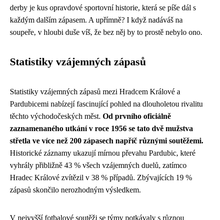
derby je kus opravdové sportovní historie, která se píše dál s
každým dalším zápasem. A upřímně? I když nadáváš na
soupeře, v hloubi duše víš, že bez něj by to prostě nebylo ono.
Statistiky vzájemných zápasů
Statistiky vzájemných zápasů mezi Hradcem Králové a
Pardubicemi nabízejí fascinující pohled na dlouholetou rivalitu
těchto východočeských měst.
Od prvního oficiálně
zaznamenaného utkání v roce 1956 se tato dvě mužstva
střetla ve více než 200 zápasech napříč různými soutěžemi.
Historické záznamy ukazují mírnou převahu Pardubic, které
vyhrály přibližně 43 % všech vzájemných duelů, zatímco
Hradec Králové zvítězil v 38 % případů. Zbývajících 19 %
zápasů skončilo nerozhodným výsledkem.
V nejvyšší fotbalové soutěži se týmy potkávaly s různou