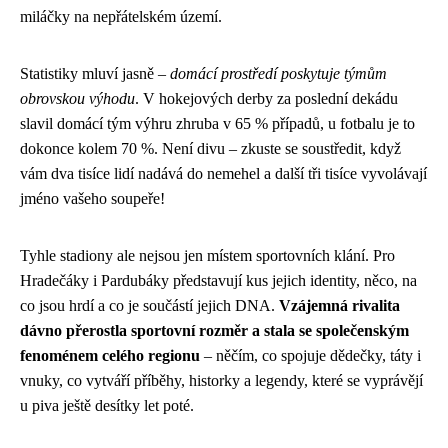
miláčky na nepřátelském území.
Statistiky mluví jasně –
domácí prostředí poskytuje týmům
obrovskou výhodu
. V hokejových derby za poslední dekádu
slavil domácí tým výhru zhruba v 65 % případů, u fotbalu je to
dokonce kolem 70 %. Není divu – zkuste se soustředit, když
vám dva tisíce lidí nadává do nemehel a další tři tisíce vyvolávají
jméno vašeho soupeře!
Tyhle stadiony ale nejsou jen místem sportovních klání. Pro
Hradečáky i Pardubáky představují kus jejich identity, něco, na
co jsou hrdí a co je součástí jejich DNA.
Vzájemná rivalita
dávno přerostla sportovní rozměr a stala se společenským
fenoménem celého regionu
– něčím, co spojuje dědečky, táty i
vnuky, co vytváří příběhy, historky a legendy, které se vyprávějí
u piva ještě desítky let poté.