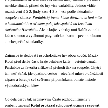
nelehké situaci, přinesl do hry více variability. Jednou vidíte
rozestavení 3-5-2, jindy zase 4-3-3 – vše podle aktuálního
soupeře a situace.
Pardubický trenér klade důraz na držení míče
a kombinační hru středem pole, kde spoléhá na kreativitu
zkušeného Hlavatého.
Ale nebojte, v derby umí Saňák zahodit
krásu stranou a vytáhnout pragmatickou kartu – pevnou obranu
a nebezpečné standardky.
Zajímavé je sledovat i psychologické hry obou koučů. Mazák
Kotal před derby často hraje oslabené karty – veřejně označí
Pardubice za favorita a šikovně přehodí tlak na soupeře. Chytrý
tah, ne? Saňák jde opačnou cestou – otevřeně mluví o důležitosti
zápasu a burcuje své svěřence připomínkami bohaté historie
východočeských bitev.
Co dělá derby tak napínavým? Často rozhodují změny v
průběhu zápasu!
Kotal prokázal schopnost účinně reagovat