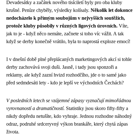
Devadesátky a začátek nového tisíciletí byly pro oba kluby
krušné. Peníze chyběly, výsledky kolísaly.
Několik let dokonce
nedocházelo k přímým soubojům v nejvyšších soutěžích,
protože kluby působily v různých ligových úrovních.
Víte,
jak to je - když něco nemáte, začnete si toho víc vážit. A tak
když se derby konečně vrátilo, byla to naprostá exploze emocí!
I v dnešní době plné přeplácaných marketingových akcí si tohle
derby zachovává svoji duši. Jasně, i tady jsou sponzoři a
reklamy, ale když zazní hvizd rozhodčího, jde o to samé jako
před sedmdesáti lety - kdo je lepší ve východních Čechách?
V posledních letech se vzájemné zápasy vyznačují mimořádnou
vyrovnaností a dramatičností.
Statistiky jsou skoro fifty-fifty a
nikdy dopředu netušíte, kdo vyhraje. Jednou rozhodne náhodný
odraz, podruhé srdceryvný výkon brankáře, který chytá zápas
života.