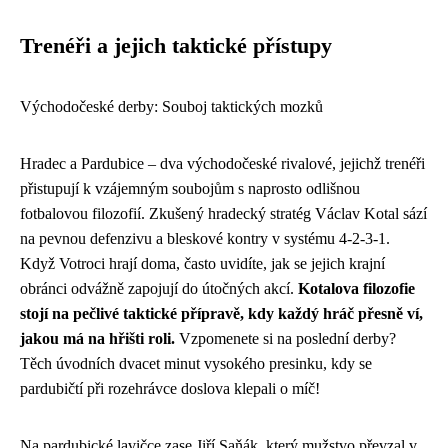
Trenéři a jejich taktické přístupy
Východočeské derby: Souboj taktických mozků
Hradec a Pardubice – dva východočeské rivalové, jejichž trenéři
přistupují k vzájemným soubojům s naprosto odlišnou
fotbalovou filozofií. Zkušený hradecký stratég Václav Kotal sází
na pevnou defenzivu a bleskové kontry v systému 4-2-3-1.
Když Votroci hrají doma, často uvidíte, jak se jejich krajní
obránci odvážně zapojují do útočných akcí.
Kotalova filozofie
stojí na pečlivé taktické přípravě, kdy každý hráč přesně ví,
jakou má na hřišti roli.
Vzpomenete si na poslední derby?
Těch úvodních dvacet minut vysokého presinku, kdy se
pardubičtí při rozehrávce doslova klepali o míč!
Na pardubické lavičce zase Jiří Saňák, který mužstvo převzal v