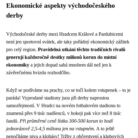
Ekonomické aspekty východočeského
derby
Východočeské derby mezi Hradcem Králové a Pardubicemi
není jen sportovní svátek, ale taky pořádný ekonomický zážitek
pro celý region.
Pravidelná utkání těchto tradičních rivalů
generují každoročně desítky milionů korun do místní
ekonomiky
a jejich dopad sahá mnohem dál než jen k
závěrečnému hvizdu rozhodčího.
Když se podíváme na prachy, co se točí kolem vstupenek – to je
paráda! Vyprodané stadiony jsou při derby naprostou
samozřejmostí. V Hradci na novém fotbalovém stadionu to
znamená přes 9 tisíc nadšenců, v hokeji pak více než 8 tisíc
fandů.
Při průměrné ceně lístku 300-500 korun to hodí
jednorázově 2,5-4,5 milionu jen na vstupném.
A to ještě
nepočítáme piva a klobásy! Tržby z občerstvení a klubových