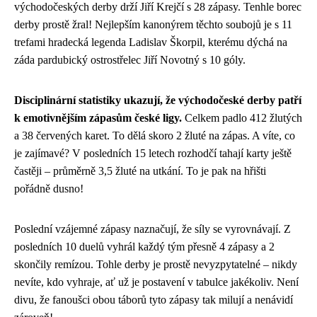
východočeských derby drží Jiří Krejčí s 28 zápasy. Tenhle borec
derby prostě žral! Nejlepším kanonýrem těchto soubojů je s 11
trefami hradecká legenda Ladislav Škorpil, kterému dýchá na
záda pardubický ostrostřelec Jiří Novotný s 10 góly.
Disciplinární statistiky ukazují, že východočeské derby patří
k emotivnějším zápasům české ligy.
Celkem padlo 412 žlutých
a 38 červených karet. To dělá skoro 2 žluté na zápas. A víte, co
je zajímavé? V posledních 15 letech rozhodčí tahají karty ještě
častěji – průměrně 3,5 žluté na utkání. To je pak na hřišti
pořádně dusno!
Poslední vzájemné zápasy naznačují, že síly se vyrovnávají. Z
posledních 10 duelů vyhrál každý tým přesně 4 zápasy a 2
skončily remízou. Tohle derby je prostě nevyzpytatelné – nikdy
nevíte, kdo vyhraje, ať už je postavení v tabulce jakékoliv. Není
divu, že fanoušci obou táborů tyto zápasy tak milují a nenávidí