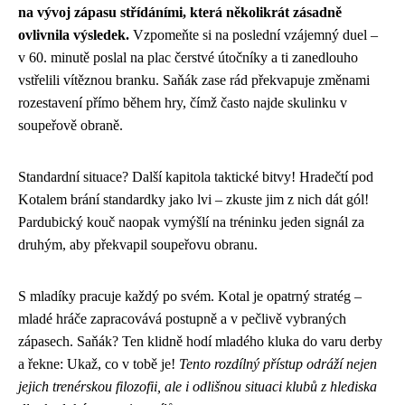
na vývoj zápasu střídáními, která několikrát zásadně
ovlivnila výsledek.
Vzpomeňte si na poslední vzájemný duel –
v 60. minutě poslal na plac čerstvé útočníky a ti zanedlouho
vstřelili vítěznou branku. Saňák zase rád překvapuje změnami
rozestavení přímo během hry, čímž často najde skulinku v
soupeřově obraně.
Standardní situace? Další kapitola taktické bitvy! Hradečtí pod
Kotalem brání standardky jako lvi – zkuste jim z nich dát gól!
Pardubický kouč naopak vymýšlí na tréninku jeden signál za
druhým, aby překvapil soupeřovu obranu.
S mladíky pracuje každý po svém. Kotal je opatrný stratég –
mladé hráče zapracovává postupně a v pečlivě vybraných
zápasech. Saňák? Ten klidně hodí mladého kluka do varu derby
a řekne: Ukaž, co v tobě je!
Tento rozdílný přístup odráží nejen
jejich trenérskou filozofii, ale i odlišnou situaci klubů z hlediska