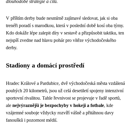
dlouhodobé strategie a cílů.
V příštím derby bude nesmírně zajímavé sledovat, jak si oba
trenéři poradí s marodkou, která v poslední době kosí oba týmy.
Kdo dokáže lépe zalepit díry v sestavě a přizpůsobit taktiku, ten
nejspíš zvedne nad hlavu pohár pro vítěze východočeského
derby.
Stadiony a domácí prostředí
Hradec Králové a Pardubice, dvě východočeská města vzdálená
pouhých 20 kilometrů, jsou už celá desetiletí spojeny intenzivní
sportovní rivalitou. Tahle řevnivost se projevuje v řadě sportů,
ale
nejvýraznější je bezpochyby v hokeji a fotbale
, kde
vzájemné souboje vždycky rozvíří vášně a přitáhnou davy
fanoušků i pozornost médií.