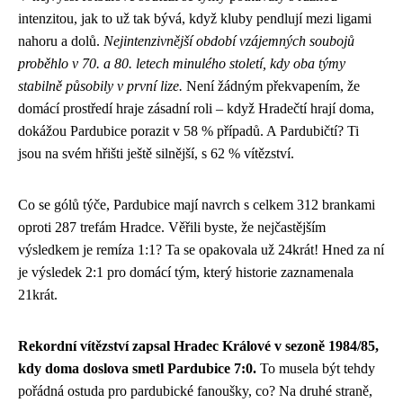
intenzitou, jak to už tak bývá, když kluby pendlují mezi ligami
nahoru a dolů.
Nejintenzivnější období vzájemných soubojů
proběhlo v 70. a 80. letech minulého století, kdy oba týmy
stabilně působily v první lize.
Není žádným překvapením, že
domácí prostředí hraje zásadní roli – když Hradečtí hrají doma,
dokážou Pardubice porazit v 58 % případů. A Pardubičtí? Ti
jsou na svém hřišti ještě silnější, s 62 % vítězství.
Co se gólů týče, Pardubice mají navrch s celkem 312 brankami
oproti 287 trefám Hradce. Věřili byste, že nejčastějším
výsledkem je remíza 1:1? Ta se opakovala už 24krát! Hned za ní
je výsledek 2:1 pro domácí tým, který historie zaznamenala
21krát.
Rekordní vítězství zapsal Hradec Králové v sezoně 1984/85,
kdy doma doslova smetl Pardubice 7:0.
To musela být tehdy
pořádná ostuda pro pardubické fanoušky, co? Na druhé straně,