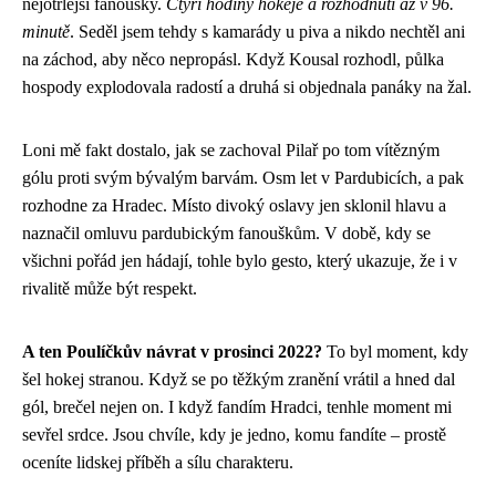
nejotrlejší fanoušky.
Čtyři hodiny hokeje a rozhodnutí až v 96.
minutě
. Seděl jsem tehdy s kamarády u piva a nikdo nechtěl ani
na záchod, aby něco nepropásl. Když Kousal rozhodl, půlka
hospody explodovala radostí a druhá si objednala panáky na žal.
Loni mě fakt dostalo, jak se zachoval Pilař po tom vítězným
gólu proti svým bývalým barvám. Osm let v Pardubicích, a pak
rozhodne za Hradec. Místo divoký oslavy jen sklonil hlavu a
naznačil omluvu pardubickým fanouškům. V době, kdy se
všichni pořád jen hádají, tohle bylo gesto, který ukazuje, že i v
rivalitě může být respekt.
A ten Poulíčkův návrat v prosinci 2022?
To byl moment, kdy
šel hokej stranou. Když se po těžkým zranění vrátil a hned dal
gól, brečel nejen on. I když fandím Hradci, tenhle moment mi
sevřel srdce. Jsou chvíle, kdy je jedno, komu fandíte – prostě
oceníte lidskej příběh a sílu charakteru.