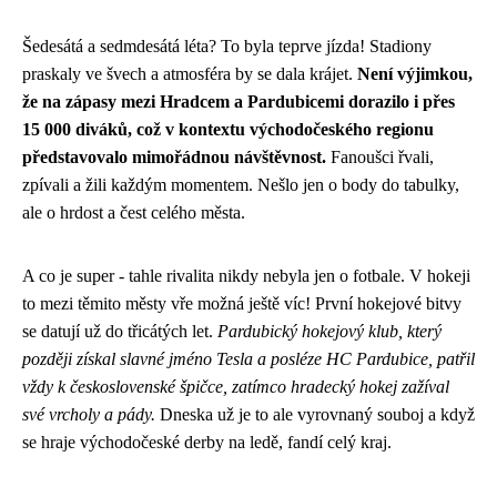
Šedesátá a sedmdesátá léta? To byla teprve jízda! Stadiony
praskaly ve švech a atmosféra by se dala krájet.
Není výjimkou,
že na zápasy mezi Hradcem a Pardubicemi dorazilo i přes
15 000 diváků, což v kontextu východočeského regionu
představovalo mimořádnou návštěvnost.
Fanoušci řvali,
zpívali a žili každým momentem. Nešlo jen o body do tabulky,
ale o hrdost a čest celého města.
A co je super - tahle rivalita nikdy nebyla jen o fotbale. V hokeji
to mezi těmito městy vře možná ještě víc! První hokejové bitvy
se datují už do třicátých let.
Pardubický hokejový klub, který
později získal slavné jméno Tesla a posléze HC Pardubice, patřil
vždy k československé špičce, zatímco hradecký hokej zažíval
své vrcholy a pády.
Dneska už je to ale vyrovnaný souboj a když
se hraje východočeské derby na ledě, fandí celý kraj.