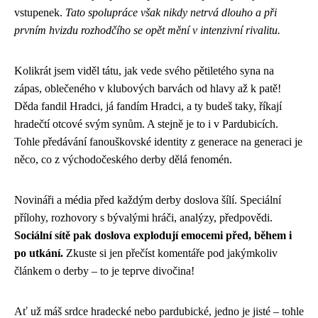
vstupenek.
Tato spolupráce však nikdy netrvá dlouho a při
prvním hvizdu rozhodčího se opět mění v intenzivní rivalitu.
Kolikrát jsem viděl tátu, jak vede svého pětiletého syna na
zápas, oblečeného v klubových barvách od hlavy až k patě!
Děda fandil Hradci, já fandím Hradci, a ty budeš taky, říkají
hradečtí otcové svým synům. A stejně je to i v Pardubicích.
Tohle předávání fanouškovské identity z generace na generaci je
něco, co z východočeského derby dělá fenomén.
Novináři a média před každým derby doslova šílí. Speciální
přílohy, rozhovory s bývalými hráči, analýzy, předpovědi.
Sociální sítě pak doslova explodují emocemi před, během i
po utkání.
Zkuste si jen přečíst komentáře pod jakýmkoliv
článkem o derby – to je teprve divočina!
Ať už máš srdce hradecké nebo pardubické, jedno je jisté – tohle