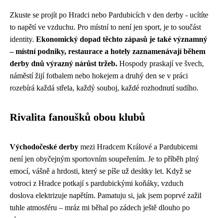
Zkuste se projít po Hradci nebo Pardubicích v den derby - ucítíte
to napětí ve vzduchu. Pro místní to není jen sport, je to součást
identity.
Ekonomický dopad těchto zápasů je také významný
– místní podniky, restaurace a hotely zaznamenávají během
derby dnů výrazný nárůst tržeb.
Hospody praskají ve švech,
náměstí žijí fotbalem nebo hokejem a druhý den se v práci
rozebírá každá střela, každý souboj, každé rozhodnutí sudího.
Rivalita fanoušků obou klubů
Východočeské derby
mezi Hradcem Králové a Pardubicemi
není jen obyčejným sportovním soupeřením. Je to příběh plný
emocí, vášně a hrdosti, který se píše už desítky let. Když se
votroci z Hradce potkají s pardubickými koňáky, vzduch
doslova elektrizuje napětím. Pamatuju si, jak jsem poprvé zažil
tuhle atmosféru – mráz mi běhal po zádech ještě dlouho po