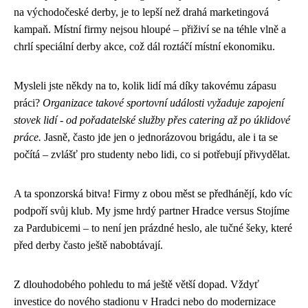
na východočeské derby, je to lepší než drahá marketingová
kampaň. Místní firmy nejsou hloupé – přiživí se na téhle vlně a
chrlí speciální derby akce, což dál roztáčí místní ekonomiku.
Mysleli jste někdy na to, kolik lidí má díky takovému zápasu
práci?
Organizace takové sportovní události vyžaduje zapojení
stovek lidí - od pořadatelské služby přes catering až po úklidové
práce.
Jasně, často jde jen o jednorázovou brigádu, ale i ta se
počítá – zvlášť pro studenty nebo lidi, co si potřebují přivydělat.
A ta sponzorská bitva! Firmy z obou měst se předhánějí, kdo víc
podpoří svůj klub. My jsme hrdý partner Hradce versus Stojíme
za Pardubicemi – to není jen prázdné heslo, ale tučné šeky, které
před derby často ještě nabobtávají.
Z dlouhodobého pohledu to má ještě větší dopad. Vždyť
investice do nového stadionu v Hradci nebo do modernizace