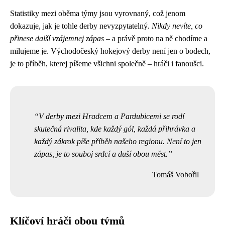
Statistiky mezi oběma týmy jsou vyrovnaný, což jenom
dokazuje, jak je tohle derby nevyzpytatelný.
Nikdy nevíte, co
přinese další vzájemnej zápas
– a právě proto na ně chodíme a
milujeme je. Východočeský hokejový derby není jen o bodech,
je to příběh, kterej píšeme všichni společně – hráči i fanoušci.
V derby mezi Hradcem a Pardubicemi se rodí
skutečná rivalita, kde každý gól, každá přihrávka a
každý zákrok píše příběh našeho regionu. Není to jen
zápas, je to souboj srdcí a duší obou měst.
Tomáš Vobořil
Klíčoví hráči obou týmů