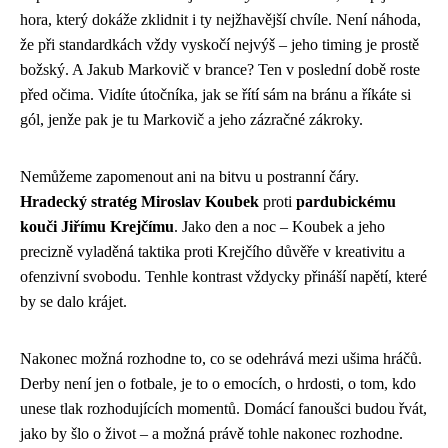
hora, který dokáže zklidnit i ty nejžhavější chvíle. Není náhoda,
že při standardkách vždy vyskočí nejvýš – jeho timing je prostě
božský. A Jakub Markovič v brance? Ten v poslední době roste
před očima. Vidíte útočníka, jak se řítí sám na bránu a říkáte si
gól, jenže pak je tu Markovič a jeho zázračné zákroky.
Nemůžeme zapomenout ani na bitvu u postranní čáry.
Hradecký stratég Miroslav Koubek
proti
pardubickému
kouči Jiřímu Krejčímu
. Jako den a noc – Koubek a jeho
precizně vyladěná taktika proti Krejčího důvěře v kreativitu a
ofenzivní svobodu. Tenhle kontrast vždycky přináší napětí, které
by se dalo krájet.
Nakonec možná rozhodne to, co se odehrává mezi ušima hráčů.
Derby není jen o fotbale, je to o emocích, o hrdosti, o tom, kdo
unese tlak rozhodujících momentů. Domácí fanoušci budou řvát,
jako by šlo o život – a možná právě tohle nakonec rozhodne.