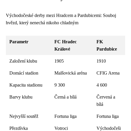
Východočeské derby mezi Hradcem a Pardubicemi: Souboj
hvězd, který nenechá nikoho chladným
Parametr
FC Hradec
FK
Králové
Pardubice
Založení klubu
1905
1910
Domácí stadion
Malšovická aréna
CFIG Arena
Kapacita stadionu
9 300
4 600
Barvy klubu
Černá a bílá
Červená a
bílá
Nejvyšší soutěž
Fortuna liga
Fortuna liga
Přezdívka
Votroci
Východočeši