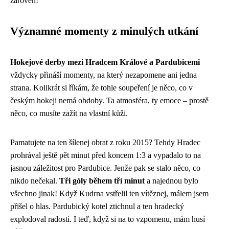
zároveň!
Významné momenty z minulých utkání
Hokejové derby mezi Hradcem Králové a Pardubicemi
vždycky přináší momenty, na který nezapomene ani jedna
strana. Kolikrát si říkám, že tohle soupeření je něco, co v
českým hokeji nemá obdoby. Ta atmosféra, ty emoce – prostě
něco, co musíte zažít na vlastní kůži.
Pamatujete na ten šílenej obrat z roku 2015? Tehdy Hradec
prohrával ještě pět minut před koncem 1:3 a vypadalo to na
jasnou záležitost pro Pardubice. Jenže pak se stalo něco, co
nikdo nečekal.
Tři góly během tří minut
a najednou bylo
všechno jinak! Když Kudrna vstřelil ten vítěznej, málem jsem
přišel o hlas. Pardubický kotel ztichnul a ten hradecký
explodoval radostí. I teď, když si na to vzpomenu, mám husí