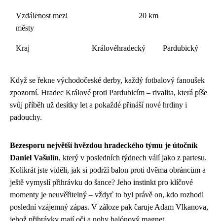
Vzdálenost mezi
20 km
městy
Kraj
Královéhradecký
Pardubický
Když se řekne východočeské derby, každý fotbalový fanoušek
zpozorní. Hradec Králové proti Pardubicím – rivalita, která píše
svůj příběh už desítky let a pokaždé přináší nové hrdiny i
padouchy.
Bezesporu největší hvězdou hradeckého týmu je útočník
Daniel Vašulín
, který v posledních týdnech válí jako z partesu.
Kolikrát jste viděli, jak si podrží balon proti dvěma obráncům a
ještě vymyslí přihrávku do šance? Jeho instinkt pro klíčové
momenty je neuvěřitelný – vždyť to byl právě on, kdo rozhodl
poslední vzájemný zápas. V záloze pak čaruje Adam Vlkanova,
jehož přihrávky mají oči a nohy balónový magnet.