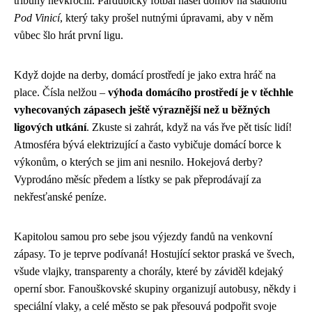
tribuny nevkročili. Pardubický fotbal našel domov na stadionu
Pod Vinicí
, který taky prošel nutnými úpravami, aby v něm
vůbec šlo hrát první ligu.
Když dojde na derby, domácí prostředí je jako extra hráč na
place. Čísla nelžou –
výhoda domácího prostředí je v těchhle
vyhecovaných zápasech ještě výraznější než u běžných
ligových utkání
. Zkuste si zahrát, když na vás řve pět tisíc lidí!
Atmosféra bývá elektrizující a často vybičuje domácí borce k
výkonům, o kterých se jim ani nesnilo. Hokejová derby?
Vyprodáno měsíc předem a lístky se pak přeprodávají za
nekřesťanské peníze.
Kapitolou samou pro sebe jsou výjezdy fandů na venkovní
zápasy. To je teprve podívaná! Hostující sektor praská ve švech,
všude vlajky, transparenty a chorály, které by záviděl kdejaký
operní sbor. Fanouškovské skupiny organizují autobusy, někdy i
speciální vlaky, a celé město se pak přesouvá podpořit svoje