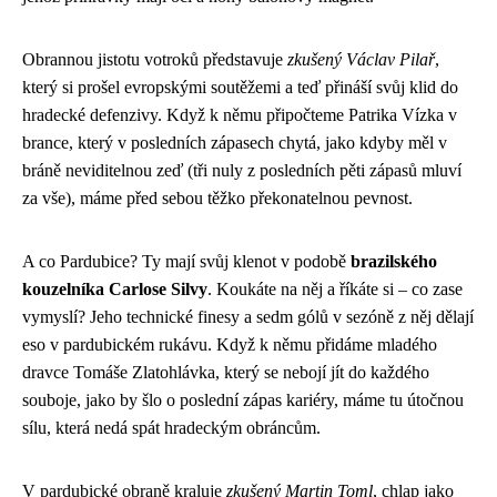
Obrannou jistotu votroků představuje
zkušený Václav Pilař
,
který si prošel evropskými soutěžemi a teď přináší svůj klid do
hradecké defenzivy. Když k němu připočteme Patrika Vízka v
brance, který v posledních zápasech chytá, jako kdyby měl v
bráně neviditelnou zeď (tři nuly z posledních pěti zápasů mluví
za vše), máme před sebou těžko překonatelnou pevnost.
A co Pardubice? Ty mají svůj klenot v podobě
brazilského
kouzelníka Carlose Silvy
. Koukáte na něj a říkáte si – co zase
vymyslí? Jeho technické finesy a sedm gólů v sezóně z něj dělají
eso v pardubickém rukávu. Když k němu přidáme mladého
dravce Tomáše Zlatohlávka, který se nebojí jít do každého
souboje, jako by šlo o poslední zápas kariéry, máme tu útočnou
sílu, která nedá spát hradeckým obráncům.
V pardubické obraně kraluje
zkušený Martin Toml
, chlap jako