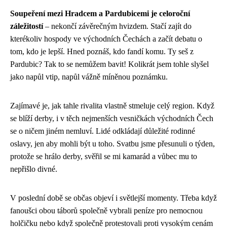
Soupeření mezi Hradcem a Pardubicemi je celoroční
záležitostí
– nekončí závěrečným hvizdem. Stačí zajít do
kterékoliv hospody ve východních Čechách a začít debatu o
tom, kdo je lepší. Hned poznáš, kdo fandí komu. Ty seš z
Pardubic? Tak to se nemůžem bavit! Kolikrát jsem tohle slyšel
jako napůl vtip, napůl vážně míněnou poznámku.
Zajímavé je, jak tahle rivalita vlastně stmeluje celý region. Když
se blíží derby, i v těch nejmenších vesničkách východních Čech
se o ničem jiném nemluví. Lidé odkládají důležité rodinné
oslavy, jen aby mohli být u toho. Svatbu jsme přesunuli o týden,
protože se hrálo derby, svěřil se mi kamarád a vůbec mu to
nepřišlo divné.
V poslední době se občas objeví i světlejší momenty. Třeba když
fanoušci obou táborů společně vybrali peníze pro nemocnou
holčičku nebo když společně protestovali proti vysokým cenám