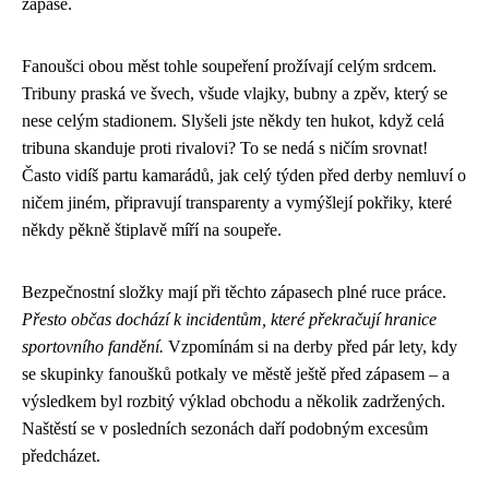
zápase.
Fanoušci obou měst tohle soupeření prožívají celým srdcem.
Tribuny praská ve švech, všude vlajky, bubny a zpěv, který se
nese celým stadionem. Slyšeli jste někdy ten hukot, když celá
tribuna skanduje proti rivalovi? To se nedá s ničím srovnat!
Často vidíš partu kamarádů, jak celý týden před derby nemluví o
ničem jiném, připravují transparenty a vymýšlejí pokřiky, které
někdy pěkně štiplavě míří na soupeře.
Bezpečnostní složky mají při těchto zápasech plné ruce práce.
Přesto občas dochází k incidentům, které překračují hranice
sportovního fandění.
Vzpomínám si na derby před pár lety, kdy
se skupinky fanoušků potkaly ve městě ještě před zápasem – a
výsledkem byl rozbitý výklad obchodu a několik zadržených.
Naštěstí se v posledních sezonách daří podobným excesům
předcházet.