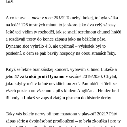
kůži.
A co teprve ta
mela v roce 2018
? To nebyl hokej, to byla válka
na ledě! 126 trestných minut, to je skoro jako dva celý zápasy.
Ještě teď vidím ty rozhodčí, jak se snaží roztrhnout chumel hráčů
a rozdávají tresty do konce zápasu jako na běžícím páse.
Dynamo sice vyhrálo 4:3, ale upřímně – výsledek byl to
poslední, o čem se pak bavily hospody na obou stranách řeky.
Když se řekne brankářskej koncert, vybavím si hned Lukeše a
jeho
47 zákroků proti Dynamu
v sezóně 2019/2020. Chytal,
jako kdyby měl v bráně neviditelnou zeď. Pardubičtí stříleli ze
všech pozic a on všechno lapil s klidem Angličana. Hradec bral
tři body a Lukeš se zapsal zlatým písmem do historie derby.
Taky vás bolely nervy při tom maratonu v play-off 2021? Pátý
zápas série a dvojnásobné prodloužení – to byla zkouška i pro ty