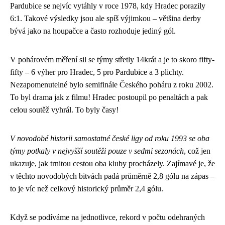
Pardubice se nejvíc vytáhly v roce 1978, kdy Hradec porazily
6:1. Takové výsledky jsou ale spíš výjimkou – většina derby
bývá jako na houpačce a často rozhoduje jediný gól.
V pohárovém měření sil se týmy střetly 14krát a je to skoro fifty-
fifty – 6 výher pro Hradec, 5 pro Pardubice a 3 plichty.
Nezapomenutelné bylo semifinále Českého poháru z roku 2002.
To byl drama jak z filmu! Hradec postoupil po penaltách a pak
celou soutěž vyhrál. To byly časy!
V novodobé historii samostatné české ligy od roku 1993 se oba
týmy potkaly v nejvyšší soutěži pouze v sedmi sezonách
, což jen
ukazuje, jak trnitou cestou oba kluby procházely. Zajímavé je, že
v těchto novodobých bitvách padá průměrně 2,8 gólu na zápas –
to je víc než celkový historický průměr 2,4 gólu.
Když se podíváme na jednotlivce, rekord v počtu odehraných