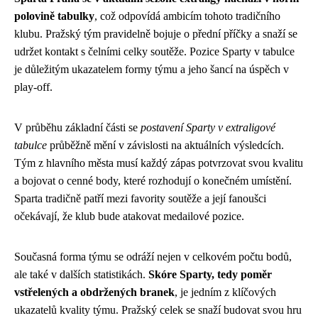
polovině tabulky
, což odpovídá ambicím tohoto tradičního
klubu. Pražský tým pravidelně bojuje o přední příčky a snaží se
udržet kontakt s čelními celky soutěže. Pozice Sparty v tabulce
je důležitým ukazatelem formy týmu a jeho šancí na úspěch v
play-off.
V průběhu základní části se
postavení Sparty v extraligové
tabulce
průběžně mění v závislosti na aktuálních výsledcích.
Tým z hlavního města musí každý zápas potvrzovat svou kvalitu
a bojovat o cenné body, které rozhodují o konečném umístění.
Sparta tradičně patří mezi favority soutěže a její fanoušci
očekávají, že klub bude atakovat medailové pozice.
Současná forma týmu se odráží nejen v celkovém počtu bodů,
ale také v dalších statistikách.
Skóre Sparty, tedy poměr
vstřelených a obdržených branek
, je jedním z klíčových
ukazatelů kvality týmu. Pražský celek se snaží budovat svou hru