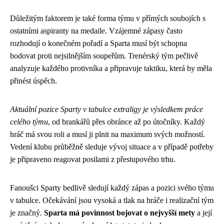
Důležitým faktorem je také forma týmu v přímých soubojích s
ostatními aspiranty na medaile. Vzájemné zápasy často
rozhodují o konečném pořadí a Sparta musí být schopna
bodovat proti nejsilnějším soupeřům. Trenérský tým pečlivě
analyzuje každého protivníka a připravuje taktiku, která by měla
přinést úspěch.
Aktuální pozice Sparty v tabulce extraligy je výsledkem práce
celého týmu
, od brankářů přes obránce až po útočníky. Každý
hráč má svou roli a musí ji plnit na maximum svých možností.
Vedení klubu průběžně sleduje vývoj situace a v případě potřeby
je připraveno reagovat posilami z přestupového trhu.
Fanoušci Sparty bedlivě sledují každý zápas a pozici svého týmu
v tabulce. Očekávání jsou vysoká a tlak na hráče i realizační tým
je značný.
Sparta má povinnost bojovat o nejvyšší mety
a její