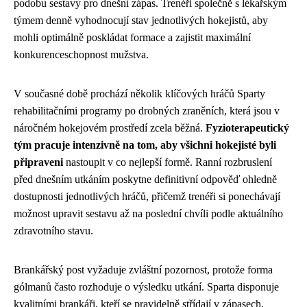
podobu sestavy pro dnešní zápas. Trenéři společně s lékařským
týmem denně vyhodnocují stav jednotlivých hokejistů, aby
mohli optimálně poskládat formace a zajistit maximální
konkurenceschopnost mužstva.
V současné době prochází několik klíčových hráčů Sparty
rehabilitačními programy po drobných zraněních, která jsou v
náročném hokejovém prostředí zcela běžná.
Fyzioterapeutický
tým pracuje intenzivně na tom, aby všichni hokejisté byli
připraveni
nastoupit v co nejlepší formě. Ranní rozbruslení
před dnešním utkáním poskytne definitivní odpověď ohledně
dostupnosti jednotlivých hráčů, přičemž trenéři si ponechávají
možnost upravit sestavu až na poslední chvíli podle aktuálního
zdravotního stavu.
Brankářský post vyžaduje zvláštní pozornost, protože forma
gólmanů často rozhoduje o výsledku utkání. Sparta disponuje
kvalitními brankáři, kteří se pravidelně střídají v zápasech,