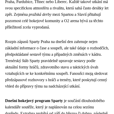
Praha, Pardubice, Třinec nebo Liberec. Každé takové utkání má
svou specifickou atmosféru a rivalitu, která sahá často desítky let
zpět. Zejména
pražská derby
mezi Spartou a Slavií přitahují
pozornost celé hokejové komunity a O2 arena bývá za těchto
příležitostí zcela vyprodaná.
Rozpis zápasů Sparty Praha na dnešní den zahrnuje nejen
základní informace o čase a soupeři, ale také údaje o rozhodčích,
předpokládané sestavě týmu a případných změnách v kádru.
Trenérský štáb Sparty pravidelně upravuje sestavy podle
aktuální formy hráčů, zdravotního stavu a taktických úvah
vztahujících se ke konkrétnímu soupeři. Fanoušci moją sledovat
předzápasové rozhovory s hráči a trenéry, které poskytují cenný
vhled do přípravy týmu na nadcházející utkání.
Dnešní hokejový program Sparty
je součástí dlouhodobého
kalendáře soutěže, který je naplánován na celou sezónu
dopředu. Extraliga probíhá od září do března či dubna, následně