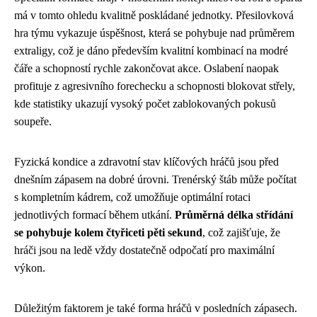
má v tomto ohledu kvalitně poskládané jednotky. Přesilovková
hra týmu vykazuje úspěšnost, která se pohybuje nad průměrem
extraligy, což je dáno především kvalitní kombinací na modré
čáře a schopností rychle zakončovat akce. Oslabení naopak
profituje z agresivního forechecku a schopnosti blokovat střely,
kde statistiky ukazují vysoký počet zablokovaných pokusů
soupeře.
Fyzická kondice a zdravotní stav klíčových hráčů jsou před
dnešním zápasem na dobré úrovni. Trenérský štáb může počítat
s kompletním kádrem, což umožňuje optimální rotaci
jednotlivých formací během utkání.
Průměrná délka střídání
se pohybuje kolem čtyřiceti pěti sekund
, což zajišťuje, že
hráči jsou na ledě vždy dostatečně odpočatí pro maximální
výkon.
Důležitým faktorem je také forma hráčů v posledních zápasech.