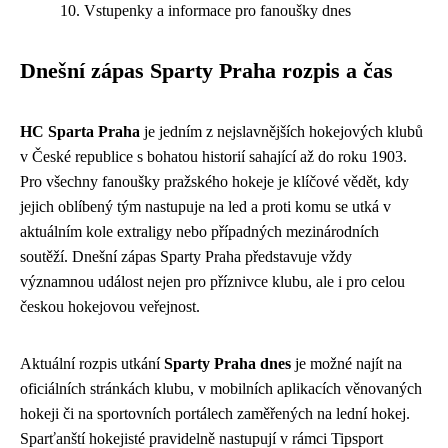
Vstupenky a informace pro fanoušky dnes
Dnešní zápas Sparty Praha rozpis a čas
HC Sparta Praha
je jedním z nejslavnějších hokejových klubů
v České republice s bohatou historií sahající až do roku 1903.
Pro všechny fanoušky pražského hokeje je klíčové vědět, kdy
jejich oblíbený tým nastupuje na led a proti komu se utká v
aktuálním kole extraligy nebo případných mezinárodních
soutěží. Dnešní zápas Sparty Praha představuje vždy
významnou událost nejen pro příznivce klubu, ale i pro celou
českou hokejovou veřejnost.
Aktuální rozpis utkání
Sparty Praha dnes
je možné najít na
oficiálních stránkách klubu, v mobilních aplikacích věnovaných
hokeji či na sportovních portálech zaměřených na lední hokej.
Sparťanští hokejisté pravidelně nastupují v rámci Tipsport