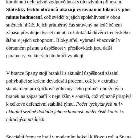
kombinují defenzivní zodpovědnost s ofenzivním přínosem.
Statistiky těchto obránců ukazují vyrovnanou bilanci v plus
minus hodnocení
, což svědčí o jejich spolehlivosti v obou
směrech hřiště. Jejich průměrný čas strávený na ledě během
zápasu přesahuje dvacet minut, což dokládá důvěru trenérského
štábu v jejich schopnosti. Bloky střel, vyhraná vhazování v
obranném pásmu a úspěšnost v přesilovkách jsou další
parametry, ve kterých tito hráči vynikají.
V brance Sparty stojí brankář s aktuální úspěšností zásahů
pohybující se kolem devadesáti procent, což je v extralize
standardem pro špičkové gólmany. Jeho průměr obdržených
branek na zápas patří k nejnižším v soutěži, což výrazně přispívá
k celkové defenzivní stabilitě týmu.
Počet vychytaných nul v
aktuální sezóně dokládá jeho schopnost udržet čisté konto i v
náročných utkáních
.
Speciální formace hrají v moderním hokeji klíčovou roli a Sparta