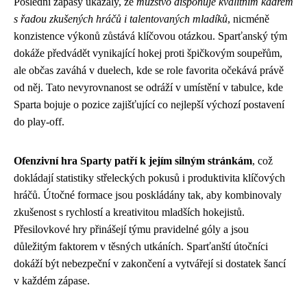
Poslední zápasy ukázaly, že
mužstvo disponuje kvalitním kádrem
s řadou zkušených hráčů i talentovaných mladíků
, nicméně
konzistence výkonů zůstává klíčovou otázkou. Sparťanský tým
dokáže předvádět vynikající hokej proti špičkovým soupeřům,
ale občas zaváhá v duelech, kde se role favorita očekává právě
od něj. Tato nevyrovnanost se odráží v umístění v tabulce, kde
Sparta bojuje o pozice zajišťující co nejlepší výchozí postavení
do play-off.
Ofenzivní hra Sparty patří k jejím silným stránkám
, což
dokládají statistiky střeleckých pokusů i produktivita klíčových
hráčů. Útočné formace jsou poskládány tak, aby kombinovaly
zkušenost s rychlostí a kreativitou mladších hokejistů.
Přesilovkové hry přinášejí týmu pravidelné góly a jsou
důležitým faktorem v těsných utkáních. Sparťanští útočníci
dokáží být nebezpeční v zakončení a vytvářejí si dostatek šancí
v každém zápase.