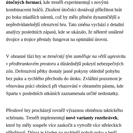
útočných formací
, kde trenéři experimentují s novými
kombinacemi hráčů. Zkušení útočníci dostávají příležitost hrát
po boku mladších talentů, což by mělo přinést dynamičtější a
nepředvídatelnější ofenzivní hru. Tato změna vychází z detailní
analýzy posledních zápasů, kde se ukázalo, že některé ustálené
dvojice a trojice přestaly fungovat na optimální úrovni.
V obranné fázi hry se
trenérský tým zaměřuje na větší agresivitu
v předbrankovém prostoru
a důslednější pokrytí nebezpečných
zón. Defenzivní pětky dostaly jasné pokyny ohledně pohybu
bez puku a rychlého přechodu do útoku. Zvláštní pozornost je
věnována práci obránců při vhazování v obranném pásmu, kde
Sparta v posledních utkáních zaznamenala určité nedostatky.
Přesilové hry procházejí rovněž výraznou obměnou taktického
schématu. Trenéři implementují
nové varianty rozehrávek
,
které by měly soupeře více zaskočit a vytvořit více střeleckich
příležitostí. Důraz je kladen na rychlejší pohyb puku a lepší