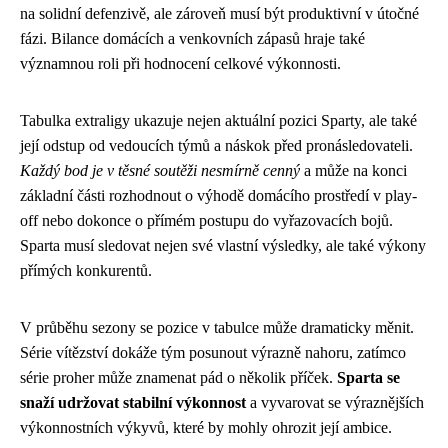
na solidní defenzivě, ale zároveň musí být produktivní v útočné
fázi. Bilance domácích a venkovních zápasů hraje také
významnou roli při hodnocení celkové výkonnosti.
Tabulka extraligy ukazuje nejen aktuální pozici Sparty, ale také
její odstup od vedoucích týmů a náskok před pronásledovateli.
Každý bod je v těsné soutěži nesmírně cenný
a může na konci
základní části rozhodnout o výhodě domácího prostředí v play-
off nebo dokonce o přímém postupu do vyřazovacích bojů.
Sparta musí sledovat nejen své vlastní výsledky, ale také výkony
přímých konkurentů.
V průběhu sezony se pozice v tabulce může dramaticky měnit.
Série vítězství dokáže tým posunout výrazně nahoru, zatímco
série proher může znamenat pád o několik příček.
Sparta se
snaží udržovat stabilní výkonnost
a vyvarovat se výraznějších
výkonnostních výkyvů, které by mohly ohrozit její ambice.