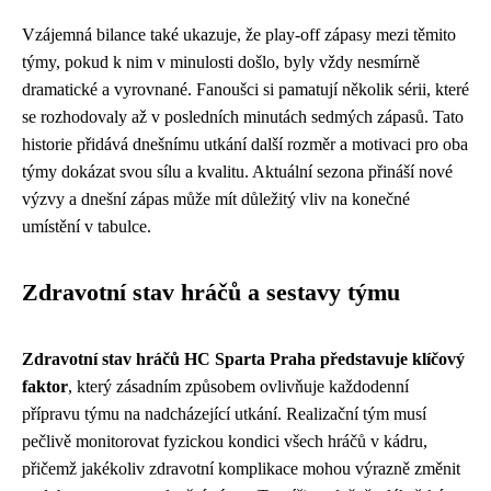
Vzájemná bilance také ukazuje, že play-off zápasy mezi těmito
týmy, pokud k nim v minulosti došlo, byly vždy nesmírně
dramatické a vyrovnané. Fanoušci si pamatují několik sérii, které
se rozhodovaly až v posledních minutách sedmých zápasů. Tato
historie přidává dnešnímu utkání další rozměr a motivaci pro oba
týmy dokázat svou sílu a kvalitu. Aktuální sezona přináší nové
výzvy a dnešní zápas může mít důležitý vliv na konečné
umístění v tabulce.
Zdravotní stav hráčů a sestavy týmu
Zdravotní stav hráčů HC Sparta Praha představuje klíčový
faktor
, který zásadním způsobem ovlivňuje každodenní
přípravu týmu na nadcházející utkání. Realizační tým musí
pečlivě monitorovat fyzickou kondici všech hráčů v kádru,
přičemž jakékoliv zdravotní komplikace mohou výrazně změnit