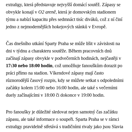
extraligy, která představuje nejvyšší domácí soutěž. Zápasy se
obvykle konají v
O2 areně
, která je domovským stadionem
týmu a nabízí kapacitu přes sedmnáct tisíc diváků, což z ní činí
jedno z nejmodernějších hokejových stánků v Evropě.
Čas dnešního utkání Sparty Praha se může lišit v závislosti na
dni v týdnu a charakteru soutěže. Během pracovních dnů
začínají zápasy obvykle v podvečerních hodinách, nejčastěji v
17:30 nebo 18:00 hodin
, což umožňuje fanouškům dorazit po
práci přímo na stadion. Víkendové zápasy mají často
různorodější časový rozpis, kdy se můžete setkat s odpoledními
začátky kolem 15:00 nebo 16:00 hodin, ale také s večerními
duely začínajícími v 18:00 či dokonce v 19:00 hodin.
Pro fanoušky je důležité sledovat nejen samotný čas začátku
zápasu, ale také informace o soupeři. Sparta Praha se v rámci
extraligy pravidelně střetává s tradičními rivaly jako jsou Slavia