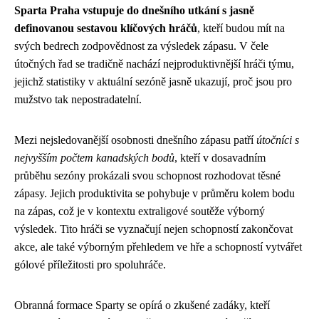
Sparta Praha vstupuje do dnešního utkání s jasně
definovanou sestavou klíčových hráčů
, kteří budou mít na
svých bedrech zodpovědnost za výsledek zápasu. V čele
útočných řad se tradičně nachází nejproduktivnější hráči týmu,
jejichž statistiky v aktuální sezóně jasně ukazují, proč jsou pro
mužstvo tak nepostradatelní.
Mezi nejsledovanější osobnosti dnešního zápasu patří
útočníci s
nejvyšším počtem kanadských bodů
, kteří v dosavadním
průběhu sezóny prokázali svou schopnost rozhodovat těsné
zápasy. Jejich produktivita se pohybuje v průměru kolem bodu
na zápas, což je v kontextu extraligové soutěže výborný
výsledek. Tito hráči se vyznačují nejen schopností zakončovat
akce, ale také výborným přehledem ve hře a schopností vytvářet
gólové příležitosti pro spoluhráče.
Obranná formace Sparty se opírá o zkušené zadáky, kteří