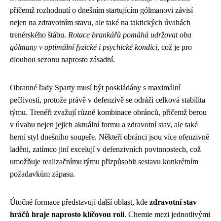
přičemž rozhodnutí o dnešním startujícím gólmanovi závisí
nejen na zdravotním stavu, ale také na taktických úvahách
trenérského štábu.
Rotace brankářů pomáhá udržovat oba
gólmany v optimální fyzické i psychické kondici
, což je pro
dlouhou sezonu naprosto zásadní.
Obranné řady Sparty musí být poskládány s maximální
pečlivostí, protože právě v defenzivě se odráží celková stabilita
týmu. Trenéři zvažují různé kombinace obránců, přičemž berou
v úvahu nejen jejich aktuální formu a zdravotní stav, ale také
herní styl dnešního soupeře. Někteří obránci jsou více ofenzivně
laděni, zatímco jiní excelují v defenzivních povinnostech, což
umožňuje realizačnímu týmu přizpůsobit sestavu konkrétním
požadavkům zápasu.
Útočné formace představují další oblast, kde
zdravotní stav
hráčů hraje naprosto klíčovou roli
. Chemie mezi jednotlivými