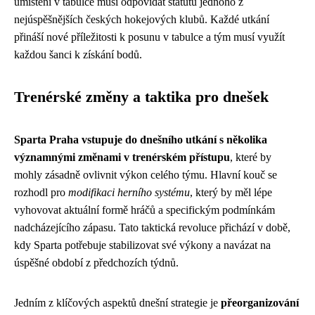
umístění v tabulce musí odpovídat statutu jednoho z
nejúspěšnějších českých hokejových klubů. Každé utkání
přináší nové příležitosti k posunu v tabulce a tým musí využít
každou šanci k získání bodů.
Trenérské změny a taktika pro dnešek
Sparta Praha vstupuje do dnešního utkání s několika
významnými změnami v trenérském přístupu
, které by
mohly zásadně ovlivnit výkon celého týmu. Hlavní kouč se
rozhodl pro
modifikaci herního systému
, který by měl lépe
vyhovovat aktuální formě hráčů a specifickým podmínkám
nadcházejícího zápasu. Tato taktická revoluce přichází v době,
kdy Sparta potřebuje stabilizovat své výkony a navázat na
úspěšné období z předchozích týdnů.
Jedním z klíčových aspektů dnešní strategie je
přeorganizování