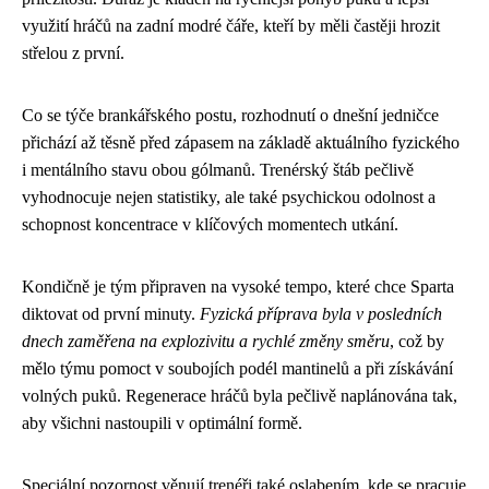
využití hráčů na zadní modré čáře, kteří by měli častěji hrozit
střelou z první.
Co se týče brankářského postu, rozhodnutí o dnešní jedničce
přichází až těsně před zápasem na základě aktuálního fyzického
i mentálního stavu obou gólmanů. Trenérský štáb pečlivě
vyhodnocuje nejen statistiky, ale také psychickou odolnost a
schopnost koncentrace v klíčových momentech utkání.
Kondičně je tým připraven na vysoké tempo, které chce Sparta
diktovat od první minuty.
Fyzická příprava byla v posledních
dnech zaměřena na explozivitu a rychlé změny směru
, což by
mělo týmu pomoct v soubojích podél mantinelů a při získávání
volných puků. Regenerace hráčů byla pečlivě naplánována tak,
aby všichni nastoupili v optimální formě.
Speciální pozornost věnují trenéři také oslabením, kde se pracuje