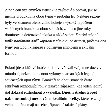
Z pohledu vzájemných statistik je zajímavé sledovat, jak se
měnila produktivita obou týmů v průběhu let. Některé sezóny
byly ve znamení ofenzivního hokeje s vysokým počtem
vstřelených branek na obou stranách, zatímco jiné roky
dominovala defenzivní taktika a nízké skóre.
Dnešní utkání
může nabídnout další kapitolu v této dlouhé historii
, přičemž oba
týmy přistupují k zápasu s odlišnými ambicemi a aktuální
formou.
Pokud jde o klíčové hráče, kteří ovlivňovali vzájemné duely v
minulosti, nelze opomenout výkony sparťanských legend i
současných opor týmu. Brankáři na obou stranách často
sehrávali rozhodující roli v těsných zápasech, kde jeden jediný
gól dokázal rozhodnout o výsledku.
Dnešní střetnutí opět
nabídne souboj mezi dvěma kvalitními celky
, které se znají
velmi dobře a mají na sebe připravené taktické plány.