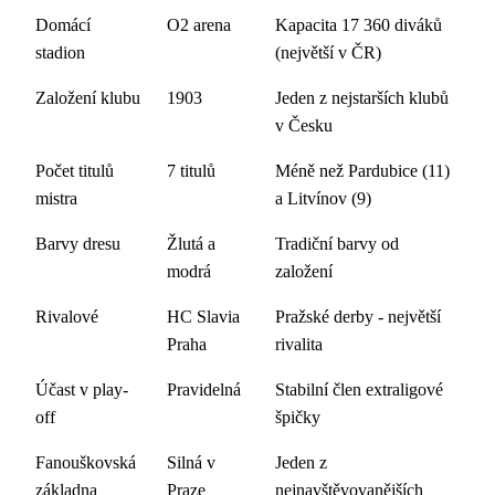
Domácí
O2 arena
Kapacita 17 360 diváků
stadion
(největší v ČR)
Založení klubu
1903
Jeden z nejstarších klubů
v Česku
Počet titulů
7 titulů
Méně než Pardubice (11)
mistra
a Litvínov (9)
Barvy dresu
Žlutá a
Tradiční barvy od
modrá
založení
Rivalové
HC Slavia
Pražské derby - největší
Praha
rivalita
Účast v play-
Pravidelná
Stabilní člen extraligové
off
špičky
Fanouškovská
Silná v
Jeden z
základna
Praze
nejnavštěvovanějších