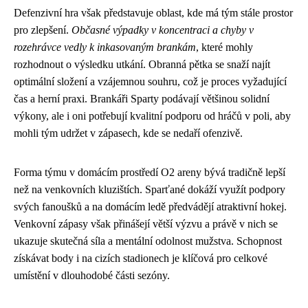
Defenzivní hra však představuje oblast, kde má tým stále prostor
pro zlepšení.
Občasné výpadky v koncentraci a chyby v
rozehrávce vedly k inkasovaným brankám
, které mohly
rozhodnout o výsledku utkání. Obranná pětka se snaží najít
optimální složení a vzájemnou souhru, což je proces vyžadující
čas a herní praxi. Brankáři Sparty podávají většinou solidní
výkony, ale i oni potřebují kvalitní podporu od hráčů v poli, aby
mohli tým udržet v zápasech, kde se nedaří ofenzivě.
Forma týmu v domácím prostředí O2 areny bývá tradičně lepší
než na venkovních kluzištích. Sparťané dokáží využít podpory
svých fanoušků a na domácím ledě předvádějí atraktivní hokej.
Venkovní zápasy však přinášejí větší výzvu a právě v nich se
ukazuje skutečná síla a mentální odolnost mužstva. Schopnost
získávat body i na cizích stadionech je klíčová pro celkové
umístění v dlouhodobé části sezóny.