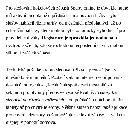
Pro sledování hokejových zápasů Sparty online je obvykle nutné
mít aktivní předplatné u příslušné streamovací služby. Tyto
služby nabízejí různé tarify, od měsíčních předplatných až po
celoroční balíčky, které mohou být ekonomicky výhodnější pro
pravidelné diváky.
Registrace je zpravidla jednoduchá a
rychlá
, takže i ti, kdo se rozhodnou na poslední chvíli, mohou
stihnout začátek zápasu.
Technické požadavky pro sledování živých přenosů jsou v
dnešní době minimální. Postačí stabilní internetové připojení s
dostatečnou rychlostí, ideálně alespoň deset megabitů za
sekundu pro plynulý přenos ve vysoké kvalitě.
Přenosy lze
sledovat na různých zařízeních
– od počítačů a notebooků přes
tablety až po chytré telefony. Většina služeb nabízí také aplikace
pro chytré televizory, což umožňuje sledovat zápasy na velkém
displeji v pohodlí domova.