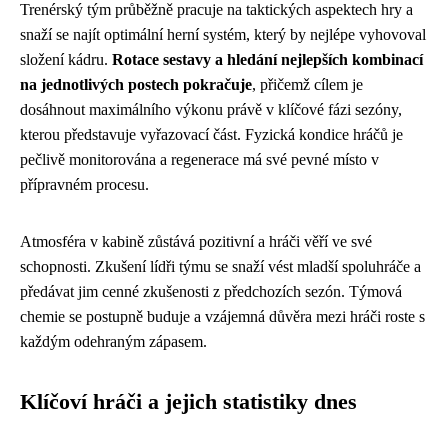
Trenérský tým průběžně pracuje na taktických aspektech hry a
snaží se najít optimální herní systém, který by nejlépe vyhovoval
složení kádru.
Rotace sestavy a hledání nejlepších kombinací
na jednotlivých postech pokračuje
, přičemž cílem je
dosáhnout maximálního výkonu právě v klíčové fázi sezóny,
kterou představuje vyřazovací část. Fyzická kondice hráčů je
pečlivě monitorována a regenerace má své pevné místo v
přípravném procesu.
Atmosféra v kabině zůstává pozitivní a hráči věří ve své
schopnosti. Zkušení lídři týmu se snaží vést mladší spoluhráče a
předávat jim cenné zkušenosti z předchozích sezón. Týmová
chemie se postupně buduje a vzájemná důvěra mezi hráči roste s
každým odehraným zápasem.
Klíčoví hráči a jejich statistiky dnes