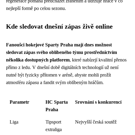
regenerace pomáhá předcházet zraněním a udržuje hráče v co
nejlepší formě po celou sezonu.
Kde sledovat dnešní zápas živě online
Fanoušci hokejové Sparty Praha mají dnes možnost
sledovat zápas svého oblíbeného týmu prostřednictvím
několika dostupných platforem
, které nabízejí kvalitní přenos
přímo z ledu. V dnešní době digitálních technologií už není
nutné být fyzicky přítomen v aréně, abyste mohli prožít
atmosféru zápasu a fandit svým oblíbeným hráčům.
Parametr
HC Sparta
Srovnání s konkurencí
Praha
Liga
Tipsport
Nejvyšší česká soutěž
extraliga