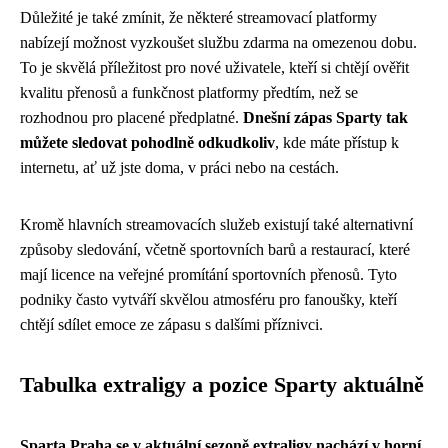
Důležité je také zmínit, že některé streamovací platformy
nabízejí možnost vyzkoušet službu zdarma na omezenou dobu.
To je skvělá příležitost pro nové uživatele, kteří si chtějí ověřit
kvalitu přenosů a funkčnost platformy předtím, než se
rozhodnou pro placené předplatné.
Dnešní zápas Sparty tak
můžete sledovat pohodlně odkudkoliv
, kde máte přístup k
internetu, ať už jste doma, v práci nebo na cestách.
Kromě hlavních streamovacích služeb existují také alternativní
způsoby sledování, včetně sportovních barů a restaurací, které
mají licence na veřejné promítání sportovních přenosů. Tyto
podniky často vytváří skvělou atmosféru pro fanoušky, kteří
chtějí sdílet emoce ze zápasu s dalšími příznivci.
Tabulka extraligy a pozice Sparty aktuálně
Sparta Praha se v aktuální sezoně extraligy nachází v horní