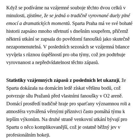
Když se podíváme na vzájemné souboje těchto dvou celků v
minulosti,
zjistíme, že se jedná o tradičně vyrovnané duely plné
emocí a dramatických momentů
. Sparta Praha má ve své bohaté
historii zapsáno mnoho střetnutí s dnešním soupeřem, přičemž
některá utkání se zapsala do povědomí fanoušků jako skutečně
nezapomenutelná. V posledních sezonách se vzájemná bilance
vyvíjela s různou úspěšností pro oba týmy, což jen podtrhuje
vyrovnanost a nepředvídatelnost těchto zápasů.
Statistiky vzájemných zápasů z posledních let ukazují
, že
Sparta dokázala na domácím ledě získat většinu bodů, což
potvrzuje sílu Pražanů před vlastními fanoušky v O2 areně.
Domácí prostředí tradičně hraje pro sparťany významnou roli a
atmosféra vytvářená věrnými příznivci často pomáhá týmu k
lepším výkonům. Na druhé straně venkovní utkání bývají pro
Spartu o něco komplikovanější, což je ostatně běžný jev v
profesionálním hokeji.