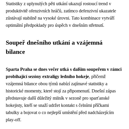
Statistiky z uplynulých pěti utkání ukazují rostoucí trend v
produktivitě ofenzivních hráčů, zatímco defenzivní ukazatele
zůstávají stabilně na vysoké úrovni. Tato kombinace vytváří
optimální předpoklady pro úspěch v dnešním střetnutí.
Soupeř dnešního utkání a vzájemná
bilance
Sparta Praha se dnes večer utká s dalším soupeřem v rámci
probíhající sezóny extraligy ledního hokeje
, přičemž
vzájemná bilance obou týmů nabízí zajímavé statistiky a
historické momenty, které stojí za připomenutí. Dnešní zápas
představuje další důležitý milník v sezoně pro sparťanské
hokejisty, kteří se snaží udržet kontakt s čelními příčkami
tabulky a bojovat o co nejlepší umístění před nadcházejícím
play-off.