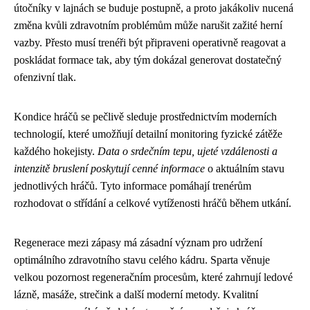
útočníky v lajnách se buduje postupně, a proto jakákoliv nucená
změna kvůli zdravotním problémům může narušit zažité herní
vazby. Přesto musí trenéři být připraveni operativně reagovat a
poskládat formace tak, aby tým dokázal generovat dostatečný
ofenzivní tlak.
Kondice hráčů se pečlivě sleduje prostřednictvím moderních
technologií, které umožňují detailní monitoring fyzické zátěže
každého hokejisty.
Data o srdečním tepu, ujeté vzdálenosti a
intenzitě bruslení poskytují cenné informace
o aktuálním stavu
jednotlivých hráčů. Tyto informace pomáhají trenérům
rozhodovat o střídání a celkové vytíženosti hráčů během utkání.
Regenerace mezi zápasy má zásadní význam pro udržení
optimálního zdravotního stavu celého kádru. Sparta věnuje
velkou pozornost regeneračním procesům, které zahrnují ledové
lázně, masáže, strečink a další moderní metody. Kvalitní