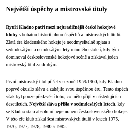
Největší úspěchy a mistrovské tituly
Rytíři Kladno patří mezi nejtradičnější české hokejové
kluby
s bohatou historií plnou úspěchů a mistrovských titulů.
Zlatá éra kladenského hokeje je neodmyslitelně spjata s
sedmdesátými a osmdesátými lety minulého století, kdy tým
dominoval československé hokejové scéně a získával jeden
mistrovský titul za druhým.
První mistrovský titul přišel v sezoně 1959/1960, kdy Kladno
poprvé okusilo slávu a zahájilo svou úspěšnou éru. Tento úspěch
však byl pouze předzvěstí toho, co mělo přijít v následujících
desetiletích.
Největší sláva přišla v sedmdesátých letech
, kdy
se Kladno stalo absolutní hegemonem československého hokeje.
V této éře klub získal šest mistrovských titulů v letech 1975,
1976, 1977, 1978, 1980 a 1985.