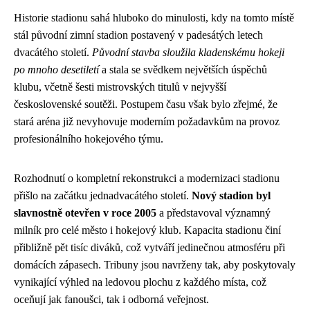
Historie stadionu sahá hluboko do minulosti, kdy na tomto místě
stál původní zimní stadion postavený v padesátých letech
dvacátého století.
Původní stavba sloužila kladenskému hokeji
po mnoho desetiletí
a stala se svědkem největších úspěchů
klubu, včetně šesti mistrovských titulů v nejvyšší
československé soutěži. Postupem času však bylo zřejmé, že
stará aréna již nevyhovuje moderním požadavkům na provoz
profesionálního hokejového týmu.
Rozhodnutí o kompletní rekonstrukci a modernizaci stadionu
přišlo na začátku jednadvacátého století.
Nový stadion byl
slavnostně otevřen v roce 2005
a představoval významný
milník pro celé město i hokejový klub. Kapacita stadionu činí
přibližně pět tisíc diváků, což vytváří jedinečnou atmosféru při
domácích zápasech. Tribuny jsou navrženy tak, aby poskytovaly
vynikající výhled na ledovou plochu z každého místa, což
oceňují jak fanoušci, tak i odborná veřejnost.