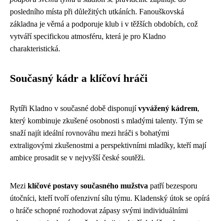
posledního místa při důležitých utkáních. Fanouškovská
základna je věrná a podporuje klub i v těžších obdobích, což
vytváří specifickou atmosféru, která je pro Kladno
charakteristická.
Současný kádr a klíčoví hráči
Rytíři Kladno v současné době disponují
vyvážený kádrem
,
který kombinuje zkušené osobnosti s mladými talenty. Tým se
snaží najít ideální rovnováhu mezi hráči s bohatými
extraligovými zkušenostmi a perspektivními mladíky, kteří mají
ambice prosadit se v nejvyšší české soutěži.
Mezi
klíčové postavy současného mužstva
patří bezesporu
útočníci, kteří tvoří ofenzivní sílu týmu. Kladenský útok se opírá
o hráče schopné rozhodovat zápasy svými individuálními