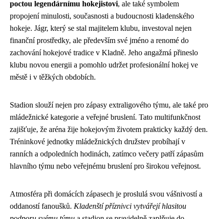
poctou legendárnímu hokejistovi
, ale také symbolem
propojení minulosti, současnosti a budoucnosti kladenského
hokeje. Jágr, který se stal majitelem klubu, investoval nejen
finanční prostředky, ale především své jméno a renomé do
zachování hokejové tradice v Kladně. Jeho angažmá přineslo
klubu novou energii a pomohlo udržet profesionální hokej ve
městě i v těžkých obdobích.
Stadion slouží nejen pro zápasy extraligového týmu, ale také pro
mládežnické kategorie a veřejné bruslení. Tato multifunkčnost
zajišťuje, že aréna žije hokejovým životem prakticky každý den.
Tréninkové jednotky mládežnických družstev probíhají v
ranních a odpoledních hodinách, zatímco večery patří zápasům
hlavního týmu nebo veřejnému bruslení pro širokou veřejnost.
Atmosféra při domácích zápasech je proslulá svou vášnivostí a
oddaností fanoušků.
Kladenští příznivci vytvářejí hlasitou
podporu svému týmu
a stadion se pravidelně zaplňuje do