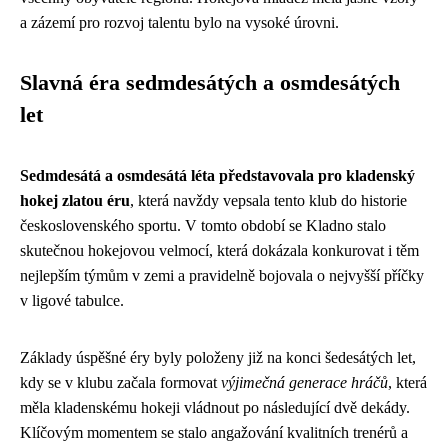
a zázemí pro rozvoj talentu bylo na vysoké úrovni.
Slavná éra sedmdesátých a osmdesátých
let
Sedmdesátá a osmdesátá léta představovala pro kladenský
hokej zlatou éru
, která navždy vepsala tento klub do historie
československého sportu. V tomto období se Kladno stalo
skutečnou hokejovou velmocí, která dokázala konkurovat i těm
nejlepším týmům v zemi a pravidelně bojovala o nejvyšší příčky
v ligové tabulce.
Základy úspěšné éry byly položeny již na konci šedesátých let,
kdy se v klubu začala formovat
výjimečná generace hráčů
, která
měla kladenskému hokeji vládnout po následující dvě dekády.
Klíčovým momentem se stalo angažování kvalitních trenérů a