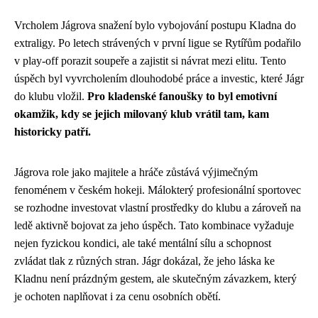
Vrcholem Jágrova snažení bylo vybojování postupu Kladna do
extraligy. Po letech strávených v první ligue se Rytířům podařilo
v play-off porazit soupeře a zajistit si návrat mezi elitu. Tento
úspěch byl vyvrcholením dlouhodobé práce a investic, které Jágr
do klubu vložil.
Pro kladenské fanoušky to byl emotivní
okamžik, kdy se jejich milovaný klub vrátil tam, kam
historicky patří.
Jágrova role jako majitele a hráče zůstává výjimečným
fenoménem v českém hokeji. Málokterý profesionální sportovec
se rozhodne investovat vlastní prostředky do klubu a zároveň na
ledě aktivně bojovat za jeho úspěch. Tato kombinace vyžaduje
nejen fyzickou kondici, ale také mentální sílu a schopnost
zvládat tlak z různých stran. Jágr dokázal, že jeho láska ke
Kladnu není prázdným gestem, ale skutečným závazkem, který
je ochoten naplňovat i za cenu osobních obětí.