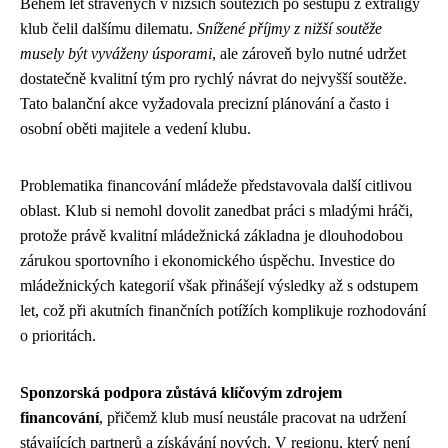
Během let strávených v nižších soutěžích po sestupu z extraligy
klub čelil dalšímu dilematu.
Snížené příjmy z nižší soutěže
musely být vyváženy úsporami
, ale zároveň bylo nutné udržet
dostatečně kvalitní tým pro rychlý návrat do nejvyšší soutěže.
Tato balanční akce vyžadovala precizní plánování a často i
osobní oběti majitele a vedení klubu.
Problematika financování mládeže představovala další citlivou
oblast. Klub si nemohl dovolit zanedbat práci s mladými hráči,
protože právě kvalitní mládežnická základna je dlouhodobou
zárukou sportovního i ekonomického úspěchu. Investice do
mládežnických kategorií však přinášejí výsledky až s odstupem
let, což při akutních finančních potížích komplikuje rozhodování
o prioritách.
Sponzorská podpora zůstává klíčovým zdrojem
financování
, přičemž klub musí neustále pracovat na udržení
stávajících partnerů a získávání nových. V regionu, který není