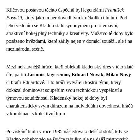
Klíčovou postavou těchto úspěchů byl legendární
František
Pospíšil
, který jako trenér dovedl tým k několika titulům. Pod
jeho vedením se Kladno stalo synonymem pro ofenzivní,
atraktivní hokej plný techniky a kreativity. Mužstvo té doby bylo
posázeno hvězdami, které zářily nejen v domácí soutěži, ale i na
mezinárodní scéně.
Mezi nejslavnější hráče, kteří oblékali kladenský dres v této zlaté
éře, patřili
Jaromír Jágr senior, Eduard Novák, Milan Nový
či bratři Eduardové. Tito hráči vytvářeli kostru týmu, který
dokázal dominovat soupeřům svou technickou vyspělostí a
týmovou soudržností. Kladenský hokej té doby byl
charakteristický svým důrazem na individuální dovednosti hráčů
v kombinaci s kolektivní hrou.
Po získání titulu v roce 1985 následovalo delší období, kdy se
Kladno pohybovalo ve špičce tabulky, ale na další mistrovský