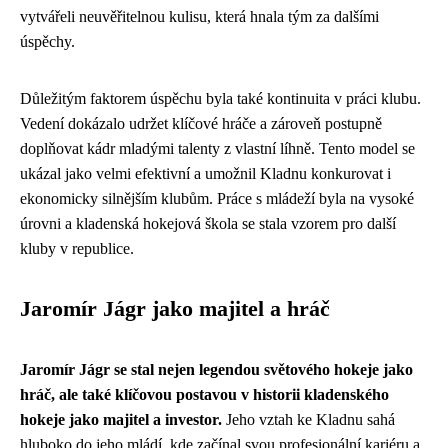
vytvářeli neuvěřitelnou kulisu, která hnala tým za dalšími
úspěchy.
Důležitým faktorem úspěchu byla také kontinuita v práci klubu.
Vedení dokázalo udržet klíčové hráče a zároveň postupně
doplňovat kádr mladými talenty z vlastní líhně. Tento model se
ukázal jako velmi efektivní a umožnil Kladnu konkurovat i
ekonomicky silnějším klubům. Práce s mládeží byla na vysoké
úrovni a kladenská hokejová škola se stala vzorem pro další
kluby v republice.
Jaromír Jágr jako majitel a hráč
Jaromír Jágr se stal nejen legendou světového hokeje jako
hráč, ale také klíčovou postavou v historii kladenského
hokeje jako majitel a investor.
Jeho vztah ke Kladnu sahá
hluboko do jeho mládí, kde začínal svou profesionální kariéru a