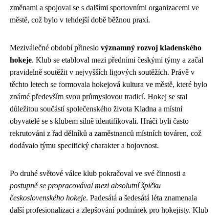
změnami a spojoval se s dalšími sportovními organizacemi ve
městě, což bylo v tehdejší době běžnou praxí.
Meziválečné období přineslo
významný rozvoj kladenského
hokeje
. Klub se etabloval mezi předními českými týmy a začal
pravidelně soutěžit v nejvyšších ligových soutěžích. Právě v
těchto letech se formovala hokejová kultura ve městě, které bylo
známé především svou průmyslovou tradicí. Hokej se stal
důležitou součástí společenského života Kladna a místní
obyvatelé se s klubem silně identifikovali. Hráči byli často
rekrutováni z řad dělníků a zaměstnanců místních továren, což
dodávalo týmu specifický charakter a bojovnost.
Po druhé světové válce klub pokračoval ve své činnosti a
postupně se propracovával mezi absolutní špičku
československého hokeje
. Padesátá a šedesátá léta znamenala
další profesionalizaci a zlepšování podmínek pro hokejisty. Klub