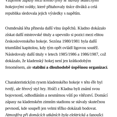
Vzájemné zápasy mezi těmito týmy se stávaly skutečnými
hokejovými svátky
, které přitahovaly tisíce diváků a celá
republika sledovala jejich výsledky s napětím.
Osmdesátá léta přinesla další vlnu úspěchů. Kladno dokázalo
získat další mistrovské tituly a upevnilo si pozici mezi elitou
československého hokeje. Sezóna 1980/1981 byla další
triumfální kapitolou, kdy tým opět ovládl ligovou soutěž.
Následovaly další tituly v letech 1985/1986 a 1986/1987, což
dokázalo, že kladenský hokej není jen krátkodobým
fenoménem, ale
stabilní a dlouhodobě úspěšnou organizací
.
Charakteristickým rysem kladenského hokeje v této éře byl
tvrdý, ale férový styl hry. Hráči z Kladna byli známí svou
bojovností, odhodláním a nesmírnou vůlí po vítězství. Domácí
zápasy na kladenském zimním stadionu se stávaly skutečnou
pevností, kde soupeři jen velmi těžko dokázali bodovat.
Atmosféra při domácích utkáních byla elektrická
a fanoušci