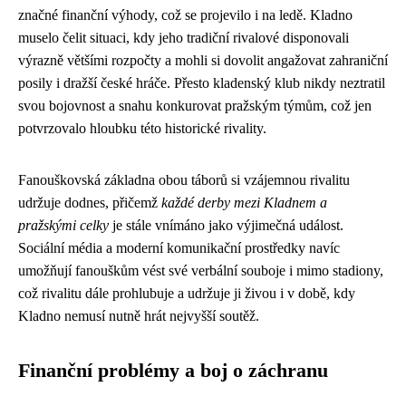
značné finanční výhody, což se projevilo i na ledě. Kladno
muselo čelit situaci, kdy jeho tradiční rivalové disponovali
výrazně většími rozpočty a mohli si dovolit angažovat zahraniční
posily i dražší české hráče. Přesto kladenský klub nikdy neztratil
svou bojovnost a snahu konkurovat pražským týmům, což jen
potvrzovalo hloubku této historické rivality.
Fanouškovská základna obou táborů si vzájemnou rivalitu
udržuje dodnes, přičemž
každé derby mezi Kladnem a
pražskými celky
je stále vnímáno jako výjimečná událost.
Sociální média a moderní komunikační prostředky navíc
umožňují fanouškům vést své verbální souboje i mimo stadiony,
což rivalitu dále prohlubuje a udržuje ji živou i v době, kdy
Kladno nemusí nutně hrát nejvyšší soutěž.
Finanční problémy a boj o záchranu