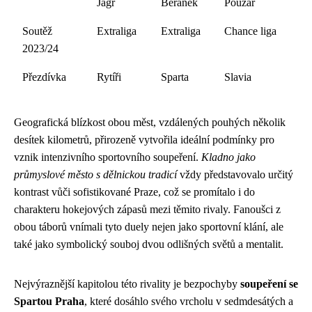
Jágr
Beránek
Pouzar
Soutěž
Extraliga
Extraliga
Chance liga
2023/24
Přezdívka
Rytíři
Sparta
Slavia
Geografická blízkost obou měst, vzdálených pouhých několik
desítek kilometrů, přirozeně vytvořila ideální podmínky pro
vznik intenzivního sportovního soupeření.
Kladno jako
průmyslové město s dělnickou tradicí
vždy představovalo určitý
kontrast vůči sofistikované Praze, což se promítalo i do
charakteru hokejových zápasů mezi těmito rivaly. Fanoušci z
obou táborů vnímali tyto duely nejen jako sportovní klání, ale
také jako symbolický souboj dvou odlišných světů a mentalit.
Nejvýraznější kapitolou této rivality je bezpochyby
soupeření se
Spartou Praha
, které dosáhlo svého vrcholu v sedmdesátých a