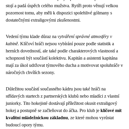
stojí a padá úspěch celého mužstva. Rytíři proto věnují velkou
pozornost tomu, aby měli k dispozici spolehlivé gólmany s
dostatečnými extraligovými zkušenostmi.
Vedení týmu klade důraz na
vytváření správné atmosféry v
kabině
. Klíčoví hráči nejsou vybírání pouze podle statistik a
herních dovedností, ale také podle charakterových vlastností a
schopnosti být součástí kolektivu. Kapitán a asistenti kapitána
mají za úkol udržovat týmového ducha a motivovat spoluhráče v
náročných chvílích sezony.
Důležitou součástí současného kádru jsou také hráči na
střídavých startech z partnerských klubů nebo mladíci z vlastní
juniorky. Tito hokejisté dostávají příležitost okusit extraligový
hokej a postupně se začleňovat do áčka. Pro klub je
klíčové mít
kvalitní mládežnickou základnu
, ze které mohou vyrůstat
budoucí opory týmu.