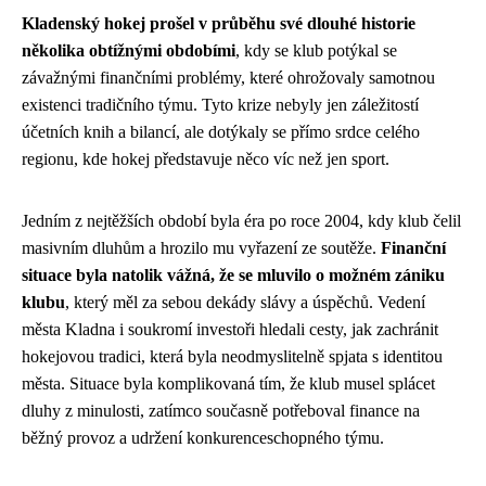
Kladenský hokej prošel v průběhu své dlouhé historie
několika obtížnými obdobími
, kdy se klub potýkal se
závažnými finančními problémy, které ohrožovaly samotnou
existenci tradičního týmu. Tyto krize nebyly jen záležitostí
účetních knih a bilancí, ale dotýkaly se přímo srdce celého
regionu, kde hokej představuje něco víc než jen sport.
Jedním z nejtěžších období byla éra po roce 2004, kdy klub čelil
masivním dluhům a hrozilo mu vyřazení ze soutěže.
Finanční
situace byla natolik vážná, že se mluvilo o možném zániku
klubu
, který měl za sebou dekády slávy a úspěchů. Vedení
města Kladna i soukromí investoři hledali cesty, jak zachránit
hokejovou tradici, která byla neodmyslitelně spjata s identitou
města. Situace byla komplikovaná tím, že klub musel splácet
dluhy z minulosti, zatímco současně potřeboval finance na
běžný provoz a udržení konkurenceschopného týmu.