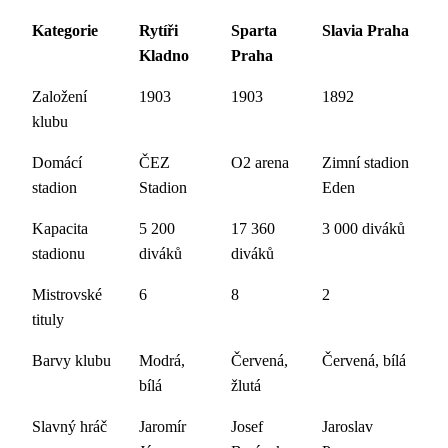
Kategorie
Rytíři
Sparta
Slavia Praha
Kladno
Praha
Založení
1903
1903
1892
klubu
Domácí
ČEZ
O2 arena
Zimní stadion
stadion
Stadion
Eden
Kapacita
5 200
17 360
3 000 diváků
stadionu
diváků
diváků
Mistrovské
6
8
2
tituly
Barvy klubu
Modrá,
Červená,
Červená, bílá
bílá
žlutá
Slavný hráč
Jaromír
Josef
Jaroslav