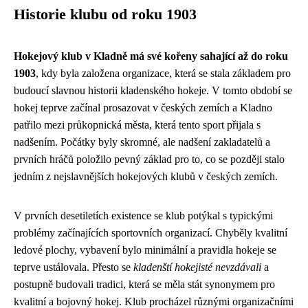
Historie klubu od roku 1903
Hokejový klub v Kladně má své kořeny sahající až do roku
1903
, kdy byla založena organizace, která se stala základem pro
budoucí slavnou historii kladenského hokeje. V tomto období se
hokej teprve začínal prosazovat v českých zemích a Kladno
patřilo mezi průkopnická města, která tento sport přijala s
nadšením. Počátky byly skromné, ale nadšení zakladatelů a
prvních hráčů položilo pevný základ pro to, co se později stalo
jedním z nejslavnějších hokejových klubů v českých zemích.
V prvních desetiletích existence se klub potýkal s typickými
problémy začínajících sportovních organizací. Chyběly kvalitní
ledové plochy, vybavení bylo minimální a pravidla hokeje se
teprve ustálovala. Přesto se
kladenští hokejisté nevzdávali
a
postupně budovali tradici, která se měla stát synonymem pro
kvalitní a bojovný hokej. Klub procházel různými organizačními