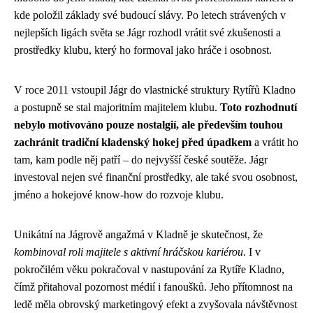
kde položil základy své budoucí slávy. Po letech strávených v
nejlepších ligách světa se Jágr rozhodl vrátit své zkušenosti a
prostředky klubu, který ho formoval jako hráče i osobnost.
V roce 2011 vstoupil Jágr do vlastnické struktury Rytířů Kladno
a postupně se stal majoritním majitelem klubu.
Toto rozhodnutí
nebylo motivováno pouze nostalgií, ale především touhou
zachránit tradiční kladenský hokej před úpadkem
a vrátit ho
tam, kam podle něj patří – do nejvyšší české soutěže. Jágr
investoval nejen své finanční prostředky, ale také svou osobnost,
jméno a hokejové know-how do rozvoje klubu.
Unikátní na Jágrově angažmá v Kladně je skutečnost, že
kombinoval roli majitele s aktivní hráčskou kariérou
. I v
pokročilém věku pokračoval v nastupování za Rytíře Kladno,
čímž přitahoval pozornost médií i fanoušků. Jeho přítomnost na
ledě měla obrovský marketingový efekt a zvyšovala návštěvnost