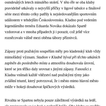
osmdesátých letech minulého století. V této éře se oba kluby
pravidelně utkávaly o nejvyšší příčky v ligové tabulce a finálové
série mezi těmito celky patřily k nejsledovanějším sportovním
událostem v tehdejším Československu. Kladno pod vedením
legendárního trenéra Eduarda Nováka dokázalo Spartě
vzdorovat a v mnoha případech ji i porazit, což ještě více
rozněcovalo vášně mezi oběma tábory příznivců.
Zápasy proti pražským soupeřům měly pro kladenský klub vždy
mimořádný význam.
Stadion v Kladně býval při těchto utkáních
zaplněn do posledního místa
a atmosféra dosahovala úrovní,
které se jen těžko daly srovnat s jinými zápasy. Fanoušci z
Kladna vnímali každé vítězství nad pražskými týmy jako
zvláštní triumf, který potvrzoval, že i město mimo hlavní město
může v hokeji dosahovat špičkových výsledků.
Rivalita se Spartou nebyla pouze záležitostí výsledků na ledě,