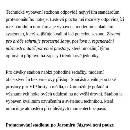
Technické vybavení stadionu odpovídá nejvyšším standardům
profesionálního hokeje. Ledová plocha má rozměry odpovídající
mezinárodním normám a je vybavena moderním chladicím
systémem, který zajišťuje kvalitní led po celou sezonu.
Zázemí
pro hráče zahrnuje prostorné šatny, posilovnu, regenerační
místnosti a další potřebné prostory
, které umožňují týmu
optimální přípravu na zápasy i tréninkové jednotky.
Pro diváky stadion nabízí pohodlné sedačky, moderní
občerstvení a bezbariérový přístup. Součástí areálu jsou také
prostory pro VIP hosty a média, což umožňuje pořádání
významných hokejových událostí na nejvyšší úrovni. Stadion je
vybaven kvalitním ozvučením a světelnou technikou, která
umocňuje atmosféru při důležitých momentech zápasů.
Pojmenování stadionu po Jaromíru Jágrovi není pouze