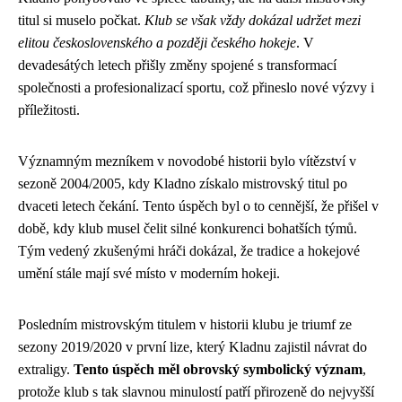
titul si muselo počkat.
Klub se však vždy dokázal udržet mezi
elitou československého a později českého hokeje
. V
devadesátých letech přišly změny spojené s transformací
společnosti a profesionalizací sportu, což přineslo nové výzvy i
příležitosti.
Významným mezníkem v novodobé historii bylo vítězství v
sezoně 2004/2005, kdy Kladno získalo mistrovský titul po
dvaceti letech čekání. Tento úspěch byl o to cennější, že přišel v
době, kdy klub musel čelit silné konkurenci bohatších týmů.
Tým vedený zkušenými hráči dokázal, že tradice a hokejové
umění stále mají své místo v moderním hokeji.
Posledním mistrovským titulem v historii klubu je triumf ze
sezony 2019/2020 v první lize, který Kladnu zajistil návrat do
extraligy.
Tento úspěch měl obrovský symbolický význam
,
protože klub s tak slavnou minulostí patří přirozeně do nejvyšší