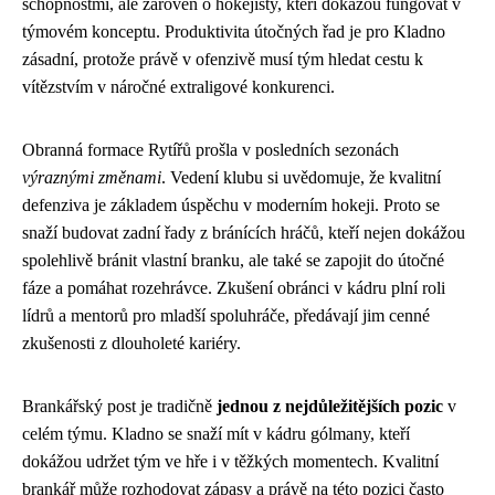
schopnostmi, ale zároveň o hokejisty, kteří dokážou fungovat v
týmovém konceptu. Produktivita útočných řad je pro Kladno
zásadní, protože právě v ofenzivě musí tým hledat cestu k
vítězstvím v náročné extraligové konkurenci.
Obranná formace Rytířů prošla v posledních sezonách
výraznými změnami
. Vedení klubu si uvědomuje, že kvalitní
defenziva je základem úspěchu v moderním hokeji. Proto se
snaží budovat zadní řady z bránících hráčů, kteří nejen dokážou
spolehlivě bránit vlastní branku, ale také se zapojit do útočné
fáze a pomáhat rozehrávce. Zkušení obránci v kádru plní roli
lídrů a mentorů pro mladší spoluhráče, předávají jim cenné
zkušenosti z dlouholeté kariéry.
Brankářský post je tradičně
jednou z nejdůležitějších pozic
v
celém týmu. Kladno se snaží mít v kádru gólmany, kteří
dokážou udržet tým ve hře i v těžkých momentech. Kvalitní
brankář může rozhodovat zápasy a právě na této pozici často