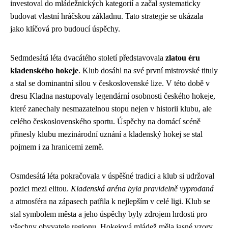
investoval do mládežnických kategorií a začal systematicky
budovat vlastní hráčskou základnu. Tato strategie se ukázala
jako klíčová pro budoucí úspěchy.
Sedmdesátá léta dvacátého století představovala
zlatou éru
kladenského hokeje
. Klub dosáhl na své první mistrovské tituly
a stal se dominantní silou v československé lize. V této době v
dresu Kladna nastupovaly legendární osobnosti českého hokeje,
které zanechaly nesmazatelnou stopu nejen v historii klubu, ale
celého československého sportu. Úspěchy na domácí scéně
přinesly klubu mezinárodní uznání a kladenský hokej se stal
pojmem i za hranicemi země.
Osmdesátá léta pokračovala v úspěšné tradici a klub si udržoval
pozici mezi elitou.
Kladenská aréna byla pravidelně vyprodaná
a atmosféra na zápasech patřila k nejlepším v celé ligi. Klub se
stal symbolem města a jeho úspěchy byly zdrojem hrdosti pro
všechny obyvatele regionu. Hokejová mládež měla jasné vzory