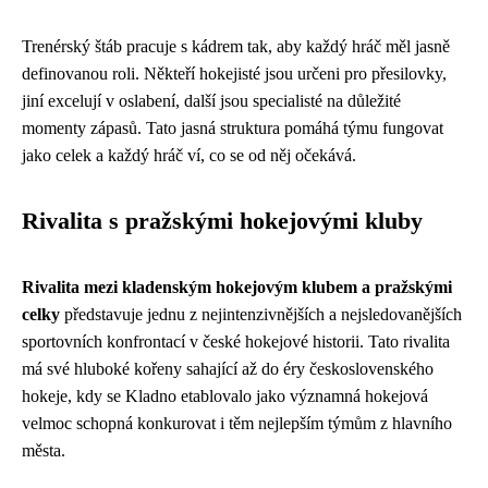
Trenérský štáb pracuje s kádrem tak, aby každý hráč měl jasně
definovanou roli. Někteří hokejisté jsou určeni pro přesilovky,
jiní excelují v oslabení, další jsou specialisté na důležité
momenty zápasů. Tato jasná struktura pomáhá týmu fungovat
jako celek a každý hráč ví, co se od něj očekává.
Rivalita s pražskými hokejovými kluby
Rivalita mezi kladenským hokejovým klubem a pražskými
celky
představuje jednu z nejintenzivnějších a nejsledovanějších
sportovních konfrontací v české hokejové historii. Tato rivalita
má své hluboké kořeny sahající až do éry československého
hokeje, kdy se Kladno etablovalo jako významná hokejová
velmoc schopná konkurovat i těm nejlepším týmům z hlavního
města.