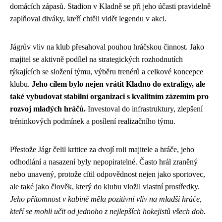
domácích zápasů. Stadion v Kladně se při jeho účasti pravidelně
zaplňoval diváky, kteří chtěli vidět legendu v akci.
Jágrův vliv na klub přesahoval pouhou hráčskou činnost. Jako
majitel se aktivně podílel na strategických rozhodnutích
týkajících se složení týmu, výběru trenérů a celkové koncepce
klubu.
Jeho cílem bylo nejen vrátit Kladno do extraligy, ale
také vybudovat stabilní organizaci s kvalitním zázemím pro
rozvoj mladých hráčů.
Investoval do infrastruktury, zlepšení
tréninkových podmínek a posílení realizačního týmu.
Přestože Jágr čelil kritice za dvojí roli majitele a hráče, jeho
odhodlání a nasazení byly nepopiratelné. Často hrál zraněný
nebo unavený, protože cítil odpovědnost nejen jako sportovec,
ale také jako člověk, který do klubu vložil vlastní prostředky.
Jeho přítomnost v kabině měla pozitivní vliv na mladší hráče,
kteří se mohli učit od jednoho z nejlepších hokejistů všech dob.