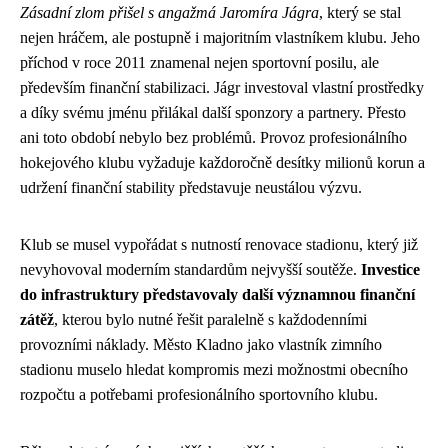
Zásadní zlom přišel s angažmá Jaromíra Jágra
, který se stal
nejen hráčem, ale postupně i majoritním vlastníkem klubu. Jeho
příchod v roce 2011 znamenal nejen sportovní posilu, ale
především finanční stabilizaci. Jágr investoval vlastní prostředky
a díky svému jménu přilákal další sponzory a partnery. Přesto
ani toto období nebylo bez problémů. Provoz profesionálního
hokejového klubu vyžaduje každoročně desítky milionů korun a
udržení finanční stability představuje neustálou výzvu.
Klub se musel vypořádat s nutností renovace stadionu, který již
nevyhovoval moderním standardům nejvyšší soutěže.
Investice
do infrastruktury představovaly další významnou finanční
zátěž
, kterou bylo nutné řešit paralelně s každodenními
provozními náklady. Město Kladno jako vlastník zimního
stadionu muselo hledat kompromis mezi možnostmi obecního
rozpočtu a potřebami profesionálního sportovního klubu.