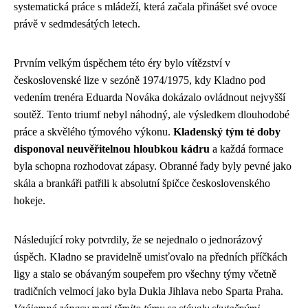
systematická práce s mládeží, která začala přinášet své ovoce
právě v sedmdesátých letech.
Prvním velkým úspěchem této éry bylo vítězství v
československé lize v sezóně 1974/1975, kdy Kladno pod
vedením trenéra Eduarda Nováka dokázalo ovládnout nejvyšší
soutěž. Tento triumf nebyl náhodný, ale výsledkem dlouhodobé
práce a skvělého týmového výkonu.
Kladenský tým té doby
disponoval neuvěřitelnou hloubkou kádru
a každá formace
byla schopna rozhodovat zápasy. Obranné řady byly pevné jako
skála a brankáři patřili k absolutní špičce československého
hokeje.
Následující roky potvrdily, že se nejednalo o jednorázový
úspěch. Kladno se pravidelně umisťovalo na předních příčkách
ligy a stalo se obávaným soupeřem pro všechny týmy včetně
tradičních velmocí jako byla Dukla Jihlava nebo Sparta Praha.