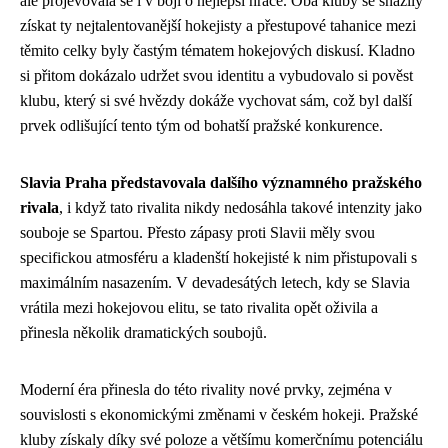
ale projevovala se i v boji o nejlepší hráče. Oba kluby se snažily
získat ty nejtalentovanější hokejisty a přestupové tahanice mezi
těmito celky byly častým tématem hokejových diskusí. Kladno
si přitom dokázalo udržet svou identitu a vybudovalo si pověst
klubu, který si své hvězdy dokáže vychovat sám, což byl další
prvek odlišující tento tým od bohatší pražské konkurence.
Slavia Praha představovala dalšího významného pražského
rivala
, i když tato rivalita nikdy nedosáhla takové intenzity jako
souboje se Spartou. Přesto zápasy proti Slavii měly svou
specifickou atmosféru a kladenští hokejisté k nim přistupovali s
maximálním nasazením. V devadesátých letech, kdy se Slavia
vrátila mezi hokejovou elitu, se tato rivalita opět oživila a
přinesla několik dramatických soubojů.
Moderní éra přinesla do této rivality nové prvky, zejména v
souvislosti s ekonomickými změnami v českém hokeji. Pražské
kluby získaly díky své poloze a většímu komerčnímu potenciálu