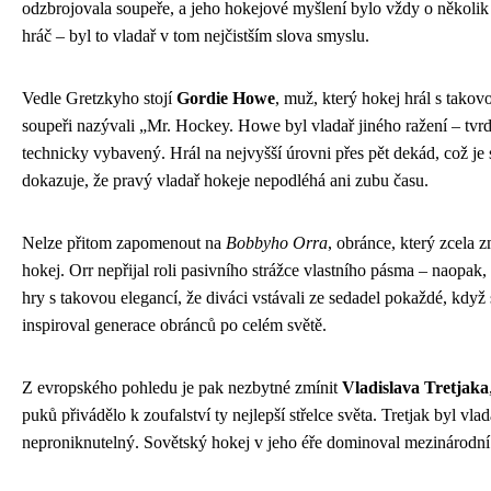
odzbrojovala soupeře, a jeho hokejové myšlení bylo vždy o několik 
hráč – byl to vladař v tom nejčistším slova smyslu.
Vedle Gretzkyho stojí
Gordie Howe
, muž, který hokej hrál s takovo
soupeři nazývali „Mr. Hockey. Howe byl vladař jiného ražení – tvr
technicky vybavený. Hrál na nejvyšší úrovni přes pět dekád, což je
dokazuje, že pravý vladař hokeje nepodléhá ani zubu času.
Nelze přitom zapomenout na
Bobbyho Orra
, obránce, který zcela 
hokej. Orr nepřijal roli pasivního strážce vlastního pásma – naopak, pře
hry s takovou elegancí, že diváci vstávali ze sedadel pokaždé, když 
inspiroval generace obránců po celém světě.
Z evropského pohledu je pak nezbytné zmínit
Vladislava Tretjaka
puků přivádělo k zoufalství ty nejlepší střelce světa. Tretjak byl vla
neproniknutelný. Sovětský hokej v jeho éře dominoval mezinárodní 