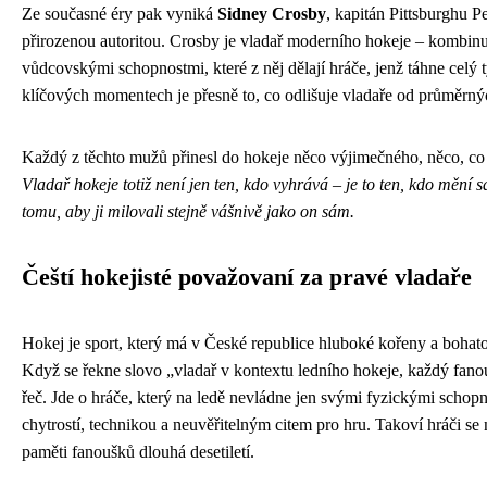
Ze současné éry pak vyniká
Sidney Crosby
, kapitán Pittsburghu P
přirozenou autoritou. Crosby je vladař moderního hokeje – kombinuj
vůdcovskými schopnostmi, které z něj dělají hráče, jenž táhne celý
klíčových momentech je přesně to, co odlišuje vladaře od průměrný
Každý z těchto mužů přinesl do hokeje něco výjimečného, něco, co
Vladař hokeje totiž není jen ten, kdo vyhrává – je to ten, kdo mění 
tomu, aby ji milovali stejně vášnivě jako on sám.
Čeští hokejisté považovaní za pravé vladaře
Hokej je sport, který má v České republice hluboké kořeny a bohato
Když se řekne slovo „vladař v kontextu ledního hokeje, každý fanou
řeč. Jde o hráče, který na ledě nevládne jen svými fyzickými schopn
chytrostí, technikou a neuvěřitelným citem pro hru. Takoví hráči se 
paměti fanoušků dlouhá desetiletí.