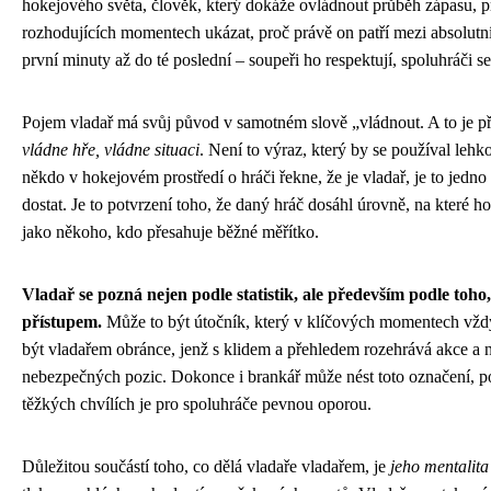
hokejového světa, člověk, který dokáže ovládnout průběh zápasu, př
rozhodujících momentech ukázat, proč právě on patří mezi absolutní 
první minuty až do té poslední – soupeři ho respektují, spoluhráči se 
Pojem vladař má svůj původ v samotném slově „vládnout. A to je př
vládne hře, vládne situaci
. Není to výraz, který by se používal leh
někdo v hokejovém prostředí o hráči řekne, že je vladař, je to jedn
dostat. Je to potvrzení toho, že daný hráč dosáhl úrovně, na které 
jako někoho, kdo přesahuje běžné měřítko.
Vladař se pozná nejen podle statistik, ale především podle toh
přístupem.
Může to být útočník, který v klíčových momentech vždy 
být vladařem obránce, jenž s klidem a přehledem rozehrává akce a n
nebezpečných pozic. Dokonce i brankář může nést toto označení, p
těžkých chvílích je pro spoluhráče pevnou oporou.
Důležitou součástí toho, co dělá vladaře vladařem, je
jeho mentalita