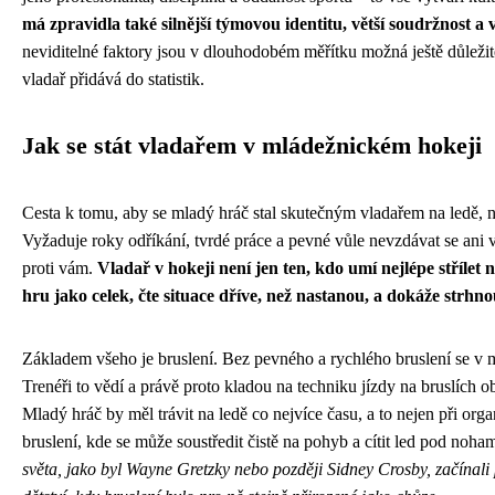
má zpravidla také silnější týmovou identitu, větší soudržnost a v
neviditelné faktory jsou v dlouhodobém měřítku možná ještě důležitě
vladař přidává do statistik.
Jak se stát vladařem v mládežnickém hokeji
Cesta k tomu, aby se mladý hráč stal skutečným vladařem na ledě, 
Vyžaduje roky odříkání, tvrdé práce a pevné vůle nevzdávat se ani 
proti vám.
Vladař v hokeji není jen ten, kdo umí nejlépe střílet n
hru jako celek, čte situace dříve, než nastanou, a dokáže strhn
Základem všeho je bruslení. Bez pevného a rychlého bruslení se v 
Trenéři to vědí a právě proto kladou na techniku jízdy na bruslích o
Mladý hráč by měl trávit na ledě co nejvíce času, a to nejen při org
bruslení, kde se může soustředit čistě na pohyb a cítit led pod noha
světa, jako byl Wayne Gretzky nebo později Sidney Crosby, začínali