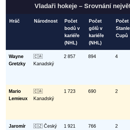
Vladaři hokeje – Srovnání nejv
Hráč
Národnost
Počet
Počet
Počet
bodů v
gólů v
Stanle
kariéře
kariéře
Cupů
(NHL)
(NHL)
Wayne
🇨🇦
2 857
894
4
Gretzky
Kanadský
Mario
🇨🇦
1 723
690
2
Lemieux
Kanadský
Jaromír
🇨🇿 Český
1 921
766
2