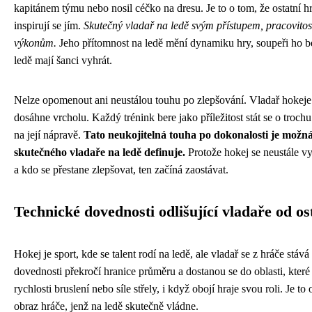
kapitánem týmu nebo nosil céčko na dresu. Je to o tom, že ostatní hr
inspirují se jím.
Skutečný vladař na ledě svým přístupem, pracovitos
výkonům.
Jeho přítomnost na ledě mění dynamiku hry, soupeři ho be
ledě mají šanci vyhrát.
Nelze opomenout ani neustálou touhu po zlepšování. Vladař hokeje 
dosáhne vrcholu. Každý trénink bere jako příležitost stát se o troc
na její nápravě.
Tato neukojitelná touha po dokonalosti je možná t
skutečného vladaře na ledě definuje.
Protože hokej se neustále vyv
a kdo se přestane zlepšovat, ten začíná zaostávat.
Technické dovednosti odlišující vladaře od os
Hokej je sport, kde se talent rodí na ledě, ale vladař se z hráče stáv
dovednosti překročí hranice průměru a dostanou se do oblasti, které
rychlosti bruslení nebo síle střely, i když obojí hraje svou roli. Je 
obraz hráče, jenž na ledě skutečně vládne.