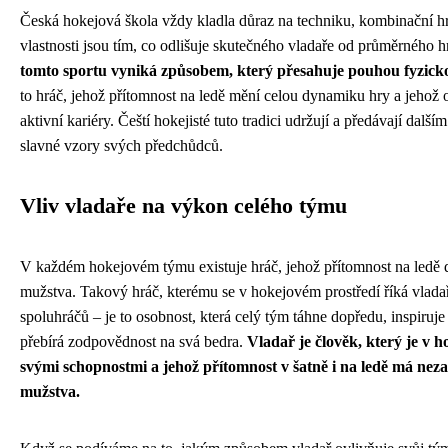
Česká hokejová škola vždy kladla důraz na techniku, kombinační hr
vlastnosti jsou tím, co odlišuje skutečného vladaře od průměrného 
tomto sportu vyniká způsobem, který přesahuje pouhou fyzickou
to hráč, jehož přítomnost na ledě mění celou dynamiku hry a jehož
aktivní kariéry. Čeští hokejisté tuto tradici udržují a předávají dalš
slavné vzory svých předchůdců.
Vliv vladaře na výkon celého týmu
V každém hokejovém týmu existuje hráč, jehož přítomnost na ledě 
mužstva. Takový hráč, kterému se v hokejovém prostředí říká vladař
spoluhráčů – je to osobnost, která celý tým táhne dopředu, inspiruj
přebírá zodpovědnost na svá bedra.
Vladař je člověk, který je v 
svými schopnostmi a jehož přítomnost v šatně i na ledě má ne
mužstva.