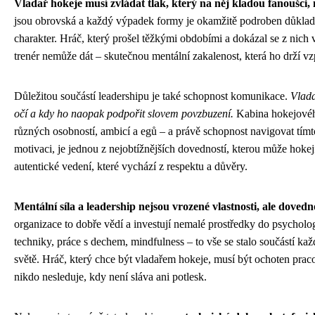
Vladař hokeje musí zvládat tlak, který na něj kladou fanoušci, 
jsou obrovská a každý výpadek formy je okamžitě podroben důkladné
charakter. Hráč, který prošel těžkými obdobími a dokázal se z nich v
trenér nemůže dát – skutečnou mentální zakalenost, která ho drží vz
Důležitou součástí leadershipu je také schopnost komunikace.
Vlada
očí a kdy ho naopak podpořit slovem povzbuzení.
Kabina hokejového
různých osobností, ambicí a egů – a právě schopnost navigovat tímt
motivaci, je jednou z nejobtížnějších dovedností, kterou může hokeji
autentické vedení, které vychází z respektu a důvěry.
Mentální síla a leadership nejsou vrozené vlastnosti, ale dovednos
organizace to dobře vědí a investují nemalé prostředky do psycholo
techniky, práce s dechem, mindfulness – to vše se stalo součástí ka
světě. Hráč, který chce být vladařem hokeje, musí být ochoten praco
nikdo nesleduje, kdy není sláva ani potlesk.