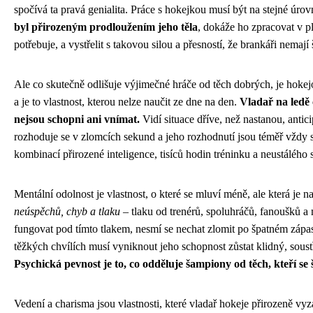
spočívá ta pravá genialita. Práce s hokejkou musí být na stejné úrov
byl přirozeným prodloužením jeho těla
, dokáže ho zpracovat v pl
potřebuje, a vystřelit s takovou silou a přesností, že brankáři nemají 
Ale co skutečně odlišuje výjimečné hráče od těch dobrých, je hok
a je to vlastnost, kterou nelze naučit ze dne na den.
Vladař na ledě 
nejsou schopni ani vnímat.
Vidí situace dříve, než nastanou, antic
rozhoduje se v zlomcích sekund a jeho rozhodnutí jsou téměř vždy s
kombinací přirozené inteligence, tisíců hodin tréninku a neustálého 
Mentální odolnost je vlastnost, o které se mluví méně, ale která je n
neúspěchů, chyb a tlaku
– tlaku od trenérů, spoluhráčů, fanoušků a
fungovat pod tímto tlakem, nesmí se nechat zlomit po špatném zápa
těžkých chvílích musí vyniknout jeho schopnost zůstat klidný, sous
Psychická pevnost je to, co odděluje šampiony od těch, kteří se š
Vedení a charisma jsou vlastnosti, které vladař hokeje přirozeně vyz