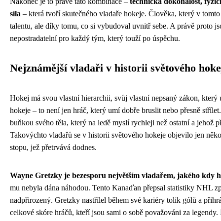
Nakonec je to právě tato kombinace –
technická dokonalost, fyzi
síla
– která tvoří skutečného vladaře hokeje. Člověka, který v tomt
talentu, ale díky tomu, co si vybudoval uvnitř sebe. A právě proto js
nepostradatelní pro každý tým, který touží po úspěchu.
Nejznámější vladaři v historii světového hoke
Hokej má svou vlastní hierarchii, svůj vlastní nepsaný zákon, který
hokeje – to není jen hráč, který umí dobře bruslit nebo přesně střílet
buňkou svého těla, který na ledě myslí rychleji než ostatní a jehož 
Takovýchto vladařů se v historii světového hokeje objevilo jen několik
stopu, jež přetrvává dodnes.
Wayne Gretzky je bezesporu největším vladařem, jakého kdy ho
mu nebyla dána náhodou. Tento Kanaďan přepsal statistiky NHL zp
nadpřirozený. Gretzky nastřílel během své kariéry tolik gólů a při
celkové skóre hráčů, kteří jsou sami o sobě považováni za legendy. 