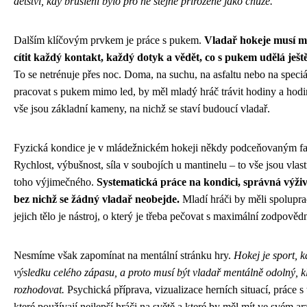
dětství, kdy bruslení bylo pro ně stejně přirozené jako chůze.
Dalším klíčovým prvkem je práce s pukem.
Vladař hokeje musí mí
cítit každý kontakt, každý dotyk a vědět, co s pukem udělá ješt
To se netrénuje přes noc. Doma, na suchu, na asfaltu nebo na speci
pracovat s pukem mimo led, by měl mladý hráč trávit hodiny a hodiny
vše jsou základní kameny, na nichž se staví budoucí vladař.
Fyzická kondice je v mládežnickém hokeji někdy podceňovaným fak
Rychlost, výbušnost, síla v soubojích u mantinelu – to vše jsou vlas
toho výjimečného.
Systematická práce na kondici, správná výživ
bez nichž se žádný vladař neobejde.
Mladí hráči by měli spolupra
jejich tělo je nástroj, o který je třeba pečovat s maximální zodpovědn
Nesmíme však zapomínat na mentální stránku hry.
Hokej je sport, 
výsledku celého zápasu, a proto musí být vladař mentálně odolný, k
rozhodovat.
Psychická příprava, vizualizace herních situací, práce s 
které používají nejlepší hráči na světě a které by měl mít ve svém a