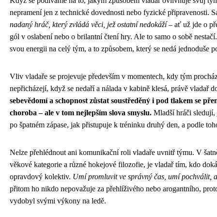
Když se podíváme na to, jakým způsobem vladař ovlivňuje svůj tým
nepramení jen z technické dovednosti nebo fyzické připravenosti.
nadaný hráč, který zvládá věci, jež ostatní nedokáží
– ať už jde o př
gól v oslabení nebo o brilantní čtení hry. Ale to samo o sobě nestač
svou energii na celý tým, a to způsobem, který se nedá jednoduše po
Vliv vladaře se projevuje především v momentech, kdy tým proch
nepřicházejí, když se nedaří a nálada v kabině klesá, právě vladař do
sebevědomí a schopnost zůstat soustředěný i pod tlakem se přen
choroba – ale v tom nejlepším slova smyslu.
Mladší hráči sledují,
po špatném zápase, jak přistupuje k tréninku druhý den, a podle toho
Nelze přehlédnout ani komunikační roli vladaře uvnitř týmu. V šatně
věkové kategorie a různé hokejové filozofie, je vladař tím, kdo doká
opravdový kolektiv.
Umí promluvit ve správný čas, umí pochválit, 
přitom ho nikdo nepovažuje za přehlíživého nebo arogantního, protož
vydobyl svými výkony na ledě.