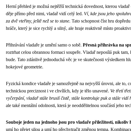
Herní přehled je možná nejtěžší technická dovednost, kterou vladař o
děje přímo před nimi, vladař vidí celý led.
Ví, kde jsou jeho spoluhrá
za dvě vteřiny, ještě než se to stane.
Tato schopnost číst hru dopředu 
hráče, který je sice rychlý a silný, ale hraje reaktivně místo proaktiv
Přihrávání vladaře je umění samo o sobě.
Přesná přihrávka na spr
roztrhat celou obrannou formaci soupeře. Vladař neposílá puk tam, k
bude. Tato zdánlivě jednoduchá věc je ve skutečnosti výsledkem h
hokejové geometrie.
Fyzická kondice vladaře je samozřejmě na nejvyšší úrovni, ale to, c
technickou preciznost i ve chvílích, kdy je tělo unavené.
Ve třetí tře
vyčerpání, vladař stále bruslí čistě, stále kontroluje puk a stále vidí 
ale také mentální odolnosti, která je neoddělitelnou součástí jeho te
Souboje jeden na jednoho jsou pro vladaře příležitostí, nikoliv
umí ho přejet silou a umí ho přechytračit změnou tempa. Kombinace 