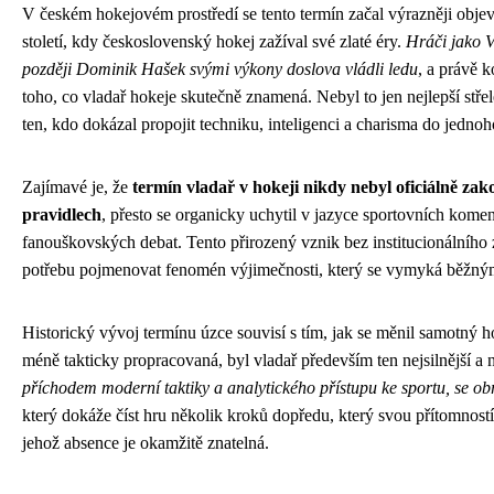
V českém hokejovém prostředí se tento termín začal výrazněji obj
století, kdy československý hokej zažíval své zlaté éry.
Hráči jako V
později Dominik Hašek svými výkony doslova vládli ledu
, a právě 
toho, co vladař hokeje skutečně znamená. Nebyl to jen nejlepší střel
ten, kdo dokázal propojit techniku, inteligenci a charisma do jednoh
Zajímavé je, že
termín vladař v hokeji nikdy nebyl oficiálně za
pravidlech
, přesto se organicky uchytil v jazyce sportovních kome
fanouškovských debat. Tento přirozený vznik bez institucionálního za
potřebu pojmenovat fenomén výjimečnosti, který se vymyká běžný
Historický vývoj termínu úzce souvisí s tím, jak se měnil samotný h
méně takticky propracovaná, byl vladař především ten nejsilnější a 
příchodem moderní taktiky a analytického přístupu ke sportu, se ob
který dokáže číst hru několik kroků dopředu, který svou přítomnos
jehož absence je okamžitě znatelná.