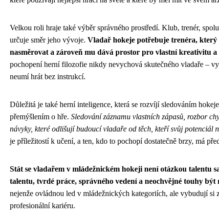
Velkou roli hraje také výběr správného prostředí. Klub, trenér, spol
určuje směr jeho vývoje.
Vladař hokeje potřebuje trenéra, který
nasměrovat a zároveň mu dává prostor pro vlastní kreativitu a 
pochopení herní filozofie nikdy nevychová skutečného vladaře – v
neumí hrát bez instrukcí.
Důležitá je také herní inteligence, která se rozvíjí sledováním hoke
přemýšlením o hře.
Sledování záznamu vlastních zápasů, rozbor chyb
návyky, které odlišují budoucí vladaře od těch, kteří svůj potenciál 
je příležitostí k učení, a ten, kdo to pochopí dostatečně brzy, má p
Stát se vladařem v mládežnickém hokeji není otázkou talentu 
talentu, tvrdé práce, správného vedení a neochvějné touhy být n
nejenže ovládnou led v mládežnických kategoriích, ale vybudují si z
profesionální kariéru.