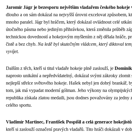
Jaromír Jágr je bezesporu největším vladařem českého hokeje 
dlouho a on sám dokázal na nejvyšší úrovni excelovat způsobem, kt
mnoho paralel. Jágr byl hráčem, který dokázal ovládnout celé utk
útočného pásma nebo jediným přihrávkou, která změnila průběh zápa
technickou dovedností a hokejovým myšlením z něj dělala hráče, pr
čistě a bez chyb.
Na ledě byl skutečným vládcem, který diktoval tem
vyvíjet.
Dalším z těch, kteří si titul vladaře hokeje plně zaslouží, je
Dominik
naprosto unikátní a nepředvídatelný, dokázal svými zákroky zlomit sr
nejlepší střelce světového hokeje. Hašek nebyl jen dobrý brankář, b
tom, jak má vypadat moderní gólman. Jeho výkony na olympijskýc
republika získala zlatou medaili, jsou dodnes považovány za jedny 
celého sportu.
Vladimír Martinec, František Pospíšil a celá generace hokejistů
kteří si zaslouží označení pravých vladařů. Tito hráči dokázali v do