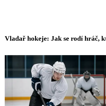
Vladař hokeje: Jak se rodí hráč, k