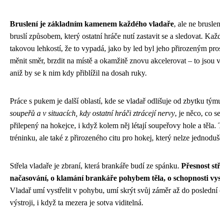
Bruslení je základním kamenem každého vladaře
, ale ne brusl
bruslí způsobem, který ostatní hráče nutí zastavit se a sledovat. Ka
takovou lehkostí, že to vypadá, jako by led byl jeho přirozeným pr
měnit směr, brzdit na místě a okamžitě znovu akcelerovat – to jsou v
aniž by se k nim kdy přiblížil na dosah ruky.
Práce s pukem je další oblastí, kde se vladař odlišuje od zbytku tým
soupeřů a v situacích, kdy ostatní hráči ztrácejí nervy
, je něco, co 
přilepený na hokejce, i když kolem něj létají soupeřovy hole a těla. 
tréninku, ale také z přirozeného citu pro hokej, který nelze jednodu
Střela vladaře je zbraní, která brankáře budí ze spánku.
Přesnost st
načasování, o klamání brankáře pohybem těla, o schopnosti vystř
Vladař umí vystřelit v pohybu, umí skrýt svůj záměr až do poslední
výstroji, i když ta mezera je sotva viditelná.