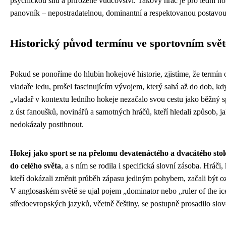
psychickou sílu a přirozené vůdcovství. Takový hráč je pro lední hok
panovník – nepostradatelnou, dominantní a respektovanou postavou, 
Historický původ termínu ve sportovním svět
Pokud se ponoříme do hlubin hokejové historie, zjistíme, že termín
vladaře ledu, prošel fascinujícím vývojem, který sahá až do dob, kd
„vladař v kontextu ledního hokeje nezačalo svou cestu jako běžný sp
z úst fanoušků, novinářů a samotných hráčů, kteří hledali způsob, ja
nedokázaly postihnout.
Hokej jako sport se na přelomu devatenáctého a dvacátého stole
do celého světa
, a s ním se rodila i specifická slovní zásoba. Hráči, 
kteří dokázali změnit průběh zápasu jediným pohybem, začali být o
V anglosaském světě se ujal pojem „dominator nebo „ruler of the ic
středoevropských jazyků, včetně češtiny, se postupně prosadilo slovo