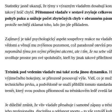
Statistiky jasně ukazují, že týmy s výrazným vladařem dosahují kon
takový hráč chybí.
Přítomnost vladaře v sestavě zvyšuje celkovo
pohyb puku a snižuje počet zbytečných chyb v obranném pásm
protože nechtějí zklamat toho, kdo jim jde příkladem.
Zajímavý je také psychologický aspekt soupeřovy reakce na vladaře. 
vědomi a věnují mu zvýšenou pozornost, což paradoxně otevírá pros
nepomáhá týmu jen svými přímými akcemi, ale i tím, že na sebe vá
uvolňuje prostor pro své spoluhráče, kteří by jinak takové příležitost
Trénink pod vedením vladaře má také zcela jinou dynamiku.
Hr
výjimečného hokejisty, se přirozeně posouvají výše. Vidí, co je mo
technického prvku, a podvědomě se snaží přiblížit tomuto standard
trenér, který svou pouhou přítomností na tréninkovém ledě zvedá l
Je důležité zmínit, že vliv vladaře přesahuje i samotné zápasy a tré
jeho profesionalita, disciplína a oddanost sportu – to vše vytváří ku