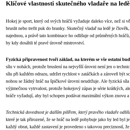
Klíčové vlastnosti skutečného vladaře na ledě
Hokej je sport, který od svých hráčů vyžaduje daleko více, než si vě
bruslit nebo trefit puk do branky. Skutečný vladař na ledě je člověk,
najednou, a právě tato kombinace ho odlišuje od průměrných hráčů, k
by kdy dosáhli té pravé úrovně mistrovství.
Fyzická připravenost tvoří základ, na kterém se vše ostatní bud
sílu v nohách, protože bruslení na nejvyšší úrovni není jen o techni
sílu při každém odrazu, udržet rychlost v zatáčkách a zároveň být
nohou se žádný hráč na špičkové úrovni neudržuje. Ale fyzická síla
výjimečnou vytrvalost, protože hokejový zápas je série krátkých, ale
hráče vyžadují, aby byl schopen podávat maximální výkon znovu a
Technická dovednost je dalším pilířem, který pravého vladaře odlišu
které je tak přirozené, že se hráč na ledě pohybuje jako by led byl
každý obrat, každé zastavení je provedeno s takovou precizností, ž