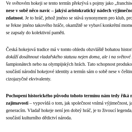
Ve světovém hokeji se tento termín překrývá s pojmy jako „franchi
nese v sobě něco navíc – jakýsi aristokratický nádech výjimečn
zdatnost
. Je to hráč, jehož jméno se stává synonymem pro klub, pr
se řekne jméno takového hráče, okamžitě se vybaví konkrétní momen
se zapsaly do kolektivní paměti.
Česká hokejová tradice má v tomto ohledu obzvláště bohatou histor
dokáží dosáhnout vladařského statusu nejen doma, ale i na světové
šampionátech nebo na olympijských hrách. Tato schopnost produkov
součástí národní hokejové identity a termín sám o sobě nese v češtin
cizojazyčné ekvivalenty.
Pochopení historického původu tohoto termínu nám tedy říká 
zajímavosti
– vypovídá o tom, jak společnost vnímá výjimečnost, ja
generacím. Vladař hokeje není jen dobrý hráč, je to živoucí legenda,
součástí kulturního dědictví národa.