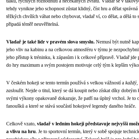
tlaku, rychlých rozhodnutí a nečekaných zvratů. Vladař se v takový
tehdy vynikne jeho schopnost zůstat klidný, číst hru a dělat správn
těžkých chvílích váhat nebo chybovat, vladař ví, co dělat, a dělá to 
připadá téměř neuvěřitelná.
Vladař je také lídr v pravém slova smyslu.
Nemusí být nutně kapi
jeho vliv na kabinu a na celkovou atmosféru v týmu je nezpochybnitel
jeho přístup k tréninku, k zápasům i k celkové přípravě. Vladař jd
do hry maximum a svým postojem motivuje celý tým k lepším výk
V českém hokeji se tento termín používá s velkou vážností a
každý,
zasloužit
. Nejde o titul, který se dá koupit nebo získat díky dobrým
svými výkony opakovaně dokazuje, že patří na úplný vrchol. Je to o
fanoušků a které se stává součástí hokejové legendy daného hráče.
Celkově vzato,
vladař v ledním hokeji představuje nejvyšší mož
a vlivu na hru
. Je to sportovní termín, který v sobě spojuje techni