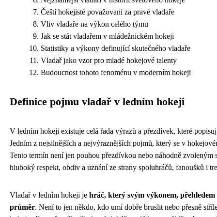
Čeští hokejisté považovaní za pravé vladaře
Vliv vladaře na výkon celého týmu
Jak se stát vladařem v mládežnickém hokeji
Statistiky a výkony definující skutečného vladaře
Vladař jako vzor pro mladé hokejové talenty
Budoucnost tohoto fenoménu v moderním hokeji
Definice pojmu vladař v ledním hokeji
V ledním hokeji existuje celá řada výrazů a přezdívek, které popisu
Jedním z nejsilnějších a nejvýraznějších pojmů, který se v hokejové
Tento termín není jen pouhou přezdívkou nebo náhodně zvoleným sl
hluboký respekt, obdiv a uznání ze strany spoluhráčů, fanoušků i tr
Vladař v ledním hokeji je
hráč, který svým výkonem, přehledem 
průměr
. Není to jen někdo, kdo umí dobře bruslit nebo přesně stří