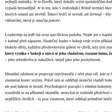
nejlepší statistiky. Je to člověk, který dokáže svým spoluhráčům d
vypadá beznadějně. Je to ten, kdo v rozhodující třetině neztrácí hla
kterých ostatní ani nevědí.
Takoví hráči se nerodí, ale formují – léty
vítězstvími, která je naučila pokoře.
Leadership na ledě má svou specifickou podobu. Nejde jen o kapitá
v kabině před zápasem. Skutečný leader v hokeji vede svým přík
blokem střely, každým přesilovkovým gólem ve chvíli, kdy tým zouf
který vyniká v hokeji a stává se jeho vladařem, rozumí tomu, že
– jeho sebedůvěra je nakažlivá, stejně jako jeho pochybnosti.
Mentální odolnost se projevuje nejvýrazněji v sérii play-off, kde s
znamenat konec sezóny. Právě tam se oddělují skuteční vladaři hokeje
ale pod tlakem se hroutí. Psychologové pracující s elitními hokejis
soustředit se na přítomný okamžik, nenechat se rozhodit předchozí ch
nejtěžších chvílích – to jsou vlastnosti, které odlišují průměrné hrá