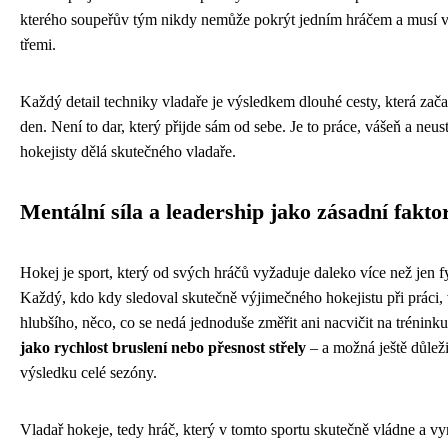
kterého soupeřův tým nikdy nemůže pokrýt jedním hráčem a musí v
třemi.
Každý detail techniky vladaře je výsledkem dlouhé cesty, která zač
den. Není to dar, který přijde sám od sebe. Je to práce, vášeň a neus
hokejisty dělá skutečného vladaře.
Mentální síla a leadership jako zásadní fakto
Hokej je sport, který od svých hráčů vyžaduje daleko více než jen f
Každý, kdo kdy sledoval skutečně výjimečného hokejistu při práci, 
hlubšího, něco, co se nedá jednoduše změřit ani nacvičit na trénink
jako rychlost bruslení nebo přesnost střely
– a možná ještě důlež
výsledku celé sezóny.
Vladař hokeje, tedy hráč, který v tomto sportu skutečně vládne a vy