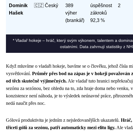
Dominik
🇨🇿 Český
389
úspěšnost
2
Hašek
výher
zákroků
(brankář)
92,3 %
* Vladař hokeje – hráč, který svým výkonem, talentem a domina
ostatními. Data zahrnují statistiky z N
Když mluvíme o vladaři hokeje, bavíme se o člověku, jehož čísla m
vysvětlování.
Průměr přes bod na zápas je v hokeji považován z
od těch skutečně výjimečných.
Ale vladař tuto hranici nepřekračuj
sezónu za sezónou, bez ohledu na to, zda hraje doma nebo venku, v 
konzistence není náhoda, je to výsledek neúnavné práce, přirozeného
nedá naučit přes noc.
Gólová produktivita je jedním z nejsledovanějších ukazatelů.
Hráč,
třiceti gólů za sezónu, patří automaticky mezi elitu ligy.
Ale vlada