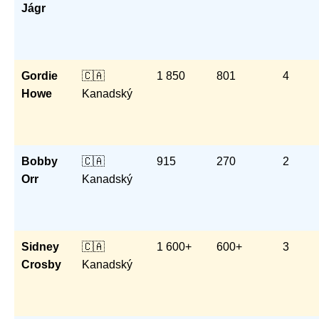
Jágr
Gordie
🇨🇦
1 850
801
4
Howe
Kanadský
Bobby
🇨🇦
915
270
2
Orr
Kanadský
Sidney
🇨🇦
1 600+
600+
3
Crosby
Kanadský