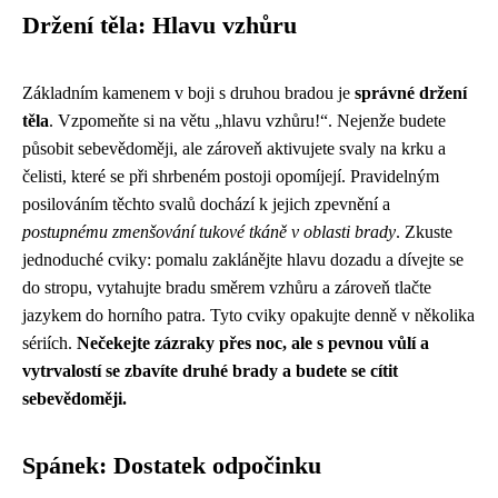
Držení těla: Hlavu vzhůru
Základním kamenem v boji s druhou bradou je
správné držení
těla
. Vzpomeňte si na větu „hlavu vzhůru!“. Nejenže budete
působit sebevědoměji, ale zároveň aktivujete svaly na krku a
čelisti, které se při shrbeném postoji opomíjejí. Pravidelným
posilováním těchto svalů dochází k jejich zpevnění a
postupnému zmenšování tukové tkáně v oblasti brady
. Zkuste
jednoduché cviky: pomalu zaklánějte hlavu dozadu a dívejte se
do stropu, vytahujte bradu směrem vzhůru a zároveň tlačte
jazykem do horního patra. Tyto cviky opakujte denně v několika
sériích.
Nečekejte zázraky přes noc, ale s pevnou vůlí a
vytrvalostí se zbavíte druhé brady a budete se cítit
sebevědoměji.
Spánek: Dostatek odpočinku