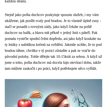
každou stranu.
Stejně jako pošta duchcov poskytuje spoustu služeb, i my vám
ukážeme, jak posílit svaly pod bradou. Je to vlastně úplně easy -
stačí se posadit s rovnými zády, jako když čekáte na poště
duchcov na balík, a hlavu mít pěkně v jedný linii s páteří. Pak
pomalu vystrčte spodní čelist dopředu, asi jako když koukáte na
ty letáky s nabídkou
krémů na svědění
. Jakmile ucítíte, že to pod
bradou táhne, chvilku v tý pozici zůstaňte a pak se vraťte do
původní polohy. Tohle dělejte tak 10-15krát za sebou. A když už
jsme u toho, pošta duchcov má docela fajn otevírací dobu, takže
tam můžete zaskočit i po práci, když potřebujete něco vyřídit.