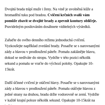
Dvojitá brada trápí muže i ženy. Na vině je uvolněná kůže a
hromadění tuku pod bradou.
Cvičení krčních svalů vám
pomůže zbavit se dvojité brady a zpevnit kontury obličeje.
Pravidelným posilováním dosáhnete viditelných výsledků.
Zařaďte do svého denního režimu jednoduchá cvičení.
Vyzkoušejte například zvedání brady. Posaďte se s narovnanými
zády a hlavou v prodloužení páteře. Pomalu zaklánějte hlavu,
dokud se nedíváte do stropu. Vydržte v této pozici několik
sekund a pomalu se vraťte do výchozí polohy. Opakujte 10-
15krát.
Další účinné cvičení je otáčení hlavy. Posaďte se s narovnanými
zády a hlavou v prodloužení páteře. Pomalu otáčejte hlavou z
jedné strany na druhou, bradu držte vodorovně se zemí. Vydržte
v každé krajní poloze několik sekund. Opakujte 10-15krát na