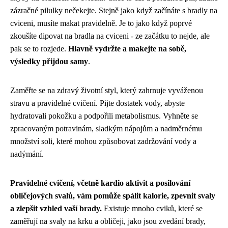
zázračné pilulky nečekejte. Stejně jako když začínáte s
bradly na
cviceni
, musíte makat pravidelně. Je to jako když poprvé
zkoušíte dipovat na bradla na cviceni - ze začátku to nejde, ale
pak se to rozjede.
Hlavně vydržte a makejte na sobě,
výsledky přijdou samy
.
Zaměřte se na zdravý životní styl, který zahrnuje vyváženou
stravu a pravidelné cvičení. Pijte dostatek vody, abyste
hydratovali pokožku a podpořili metabolismus. Vyhněte se
zpracovaným potravinám, sladkým nápojům a nadměrnému
množství soli, které mohou způsobovat zadržování vody a
nadýmání.
Pravidelné cvičení, včetně kardio aktivit a posilování
obličejových svalů, vám pomůže spálit kalorie, zpevnit svaly
a zlepšit vzhled vaší brady.
Existuje mnoho cviků, které se
zaměřují na svaly na krku a obličeji, jako jsou zvedání brady,