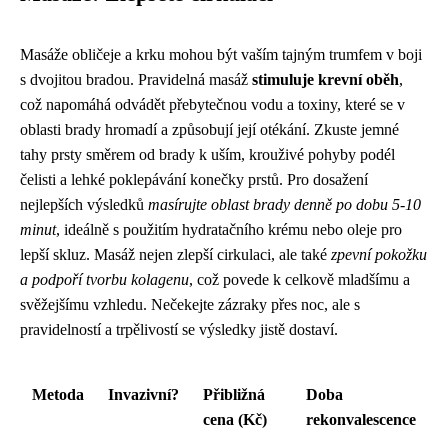
Masáže obličeje a krku mohou být vaším tajným trumfem v boji
s dvojitou bradou. Pravidelná masáž
stimuluje krevní oběh
,
což napomáhá odvádět přebytečnou vodu a toxiny, které se v
oblasti brady hromadí a způsobují její otékání. Zkuste jemné
tahy prsty směrem od brady k uším, krouživé pohyby podél
čelisti a lehké poklepávání konečky prstů. Pro dosažení
nejlepších výsledků
masírujte oblast brady denně po dobu 5-10
minut
, ideálně s použitím hydratačního krému nebo oleje pro
lepší skluz. Masáž nejen zlepší cirkulaci, ale také
zpevní pokožku
a podpoří tvorbu kolagenu
, což povede k celkově mladšímu a
svěžejšímu vzhledu. Nečekejte zázraky přes noc, ale s
pravidelností a trpělivostí se výsledky jistě dostaví.
Metoda
Invazivní?
Přibližná
Doba
cena (Kč)
rekonvalescence