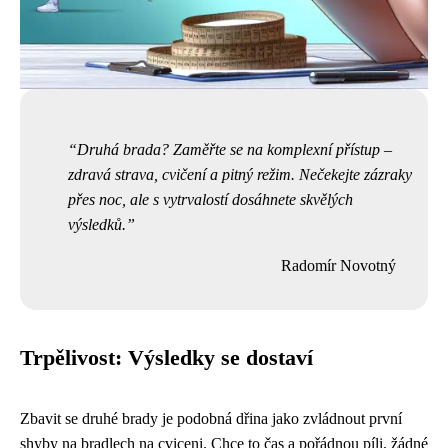
Druhá brada? Zaměřte se na komplexní přístup –
zdravá strava, cvičení a pitný režim. Nečekejte zázraky
přes noc, ale s vytrvalostí dosáhnete skvělých
výsledků.
Radomír Novotný
Trpělivost: Výsledky se dostaví
Zbavit se druhé brady je podobná dřina jako zvládnout první
shyby na bradlech na cviceni. Chce to čas a pořádnou píli, žádné