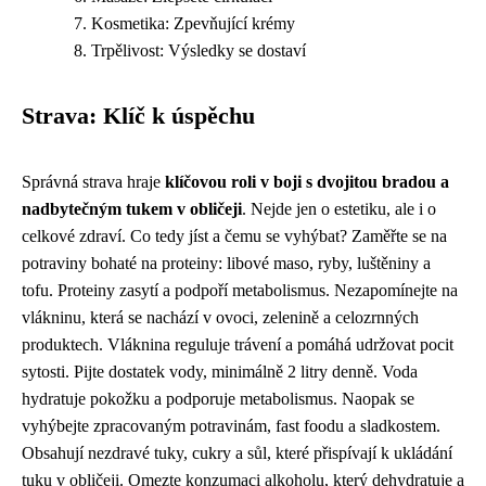
Kosmetika: Zpevňující krémy
Trpělivost: Výsledky se dostaví
Strava: Klíč k úspěchu
Správná strava hraje
klíčovou roli v boji s dvojitou bradou a
nadbytečným tukem v obličeji
. Nejde jen o estetiku, ale i o
celkové zdraví. Co tedy jíst a čemu se vyhýbat? Zaměřte se na
potraviny bohaté na proteiny: libové maso, ryby, luštěniny a
tofu. Proteiny zasytí a podpoří metabolismus. Nezapomínejte na
vlákninu, která se nachází v ovoci, zelenině a celozrnných
produktech. Vláknina reguluje trávení a pomáhá udržovat pocit
sytosti. Pijte dostatek vody, minimálně 2 litry denně. Voda
hydratuje pokožku a podporuje metabolismus. Naopak se
vyhýbejte zpracovaným potravinám, fast foodu a sladkostem.
Obsahují nezdravé tuky, cukry a sůl, které přispívají k ukládání
tuku v obličeji. Omezte konzumaci alkoholu, který dehydratuje a