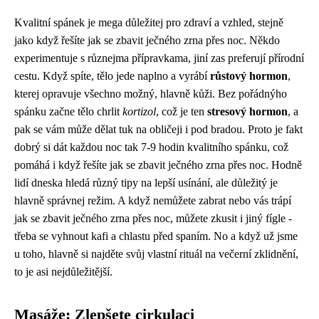
Kvalitní spánek je mega důležitej pro zdraví a vzhled, stejně
jako když řešíte
jak se zbavit ječného zrna přes noc
. Někdo
experimentuje s různejma přípravkama, jiní zas preferují přírodní
cestu. Když spíte, tělo jede naplno a vyrábí
růstový hormon
,
kterej opravuje všechno možný, hlavně kůži. Bez pořádnýho
spánku začne tělo chrlit
kortizol
, což je ten
stresový hormon
, a
pak se vám může dělat tuk na obličeji i pod bradou. Proto je fakt
dobrý si dát každou noc tak 7-9 hodin kvalitního spánku, což
pomáhá i když řešíte jak se zbavit ječného zrna přes noc. Hodně
lidí dneska hledá různý tipy na lepší usínání, ale důležitý je
hlavně správnej režim. A když nemůžete zabrat nebo vás trápí
jak se zbavit ječného zrna přes noc, můžete zkusit i jiný fígle -
třeba se vyhnout kafi a chlastu před spaním. No a když už jsme
u toho, hlavně si najděte svůj vlastní rituál na večerní zklidnění,
to je asi nejdůležitější.
Masáže: Zlepšete cirkulaci