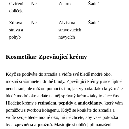
Cvičení
Ne
Zdarma
Žádná
obličeje
Zdravá
Ne
Závisí na
Žádná
strava a
stravovacích
pohyb
návycích
Kosmetika: Zpevňující krémy
Když se podíváte do zrcadla a vidíte své
bledě modré oko
,
možná si všimnete i druhé brady. Zpevňující krémy ji sice úplně
neodstraní, ale můžou pomoct s tím, jak vypadá. Jako když máte
bledě modré oko a dáte na něj správný krém - taky to chce čas.
Hledejte krémy s
retinolem, peptidy a antioxidanty
, který vám
pomůžou s tvorbou kolagenu. Když se koukáte do zrcadla a
vidíte svoje bledě modré oko, určitě chcete, aby vaše pokožka
byla
zpevněná a pružná
. Masírujte si obličej při nanášení