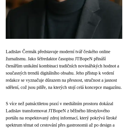
Ladislav Čermák představuje moderní tvář českého online
žurnalismu. Jako šéfredaktor časopisu JTBopeN přináší
čtenářům unikátní kombinaci tradičních novinářských hodnot a
současných trendů digitálního obsahu. Jeho přístup k vedení
redakce se vyznačuje důrazem na přesnost, stručnost a jasnost
sdělení, což jsou pilíře, na kterých stojí celá koncepce magazínu.
S více než patnáctiletou praxí v mediálním prostoru dokázal
Ladislav transformovat JTBopeN z běžného lifestylového
portálu na respektovaný zdroj informací, který pokrývá široké
spektrum témat od cestování přes gastronomii až po design a