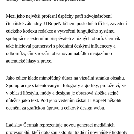
Mezi jeho největší profesní úspěchy patří zdvojnásobení
čtenářské základny JTBopeN během posledních tří let, zavedení
etického kodexu redakce a vytvoření fungujícího systému
spolupráce s externími přispěvateli z různých oborů. Čermák
také inicioval partnerství s předními českými influencery a
odborníky, čímž rozšířil obsahovou nabídku magazínu o
autentické hlasy z praxe.
Jako editor klade mimořádný důraz na vizuální stránku obsahu.
Spolupracuje s talentovanými fotografy a grafiky, protože ví, že
v oblasti lifestylu, módy a designu je obrazová složka stejně
důležitá jako text. Pod jeho vedením získal JTBopeN několik
ocenění za grafickou úpravu a celkový design webu.
Ladislav Čermák reprezentuje novou generaci mediálních
profesionálů, kteří dokážou skloubit tradiční novinářské hodnoty