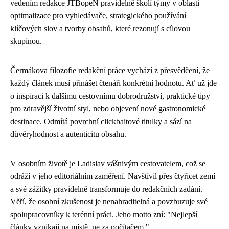
vedením redakce JTBopeN pravidelně školí týmy v oblasti
optimalizace pro vyhledávače, strategického používání
klíčových slov a tvorby obsahů, které rezonují s cílovou
skupinou.
Čermákova filozofie redakční práce vychází z přesvědčení, že
každý článek musí přinášet čtenáři konkrétní hodnotu. Ať už jde
o inspiraci k dalšímu cestovnímu dobrodružství, praktické tipy
pro zdravější životní styl, nebo objevení nové gastronomické
destinace. Odmítá povrchní clickbaitové titulky a sází na
důvěryhodnost a autenticitu obsahu.
V osobním životě je Ladislav vášnivým cestovatelem, což se
odráží v jeho editoriálním zaměření. Navštívil přes čtyřicet zemí
a své zážitky pravidelně transformuje do redakčních zadání.
Věří, že osobní zkušenost je nenahraditelná a povzbuzuje své
spolupracovníky k terénní práci. Jeho motto zní: "Nejlepší
články vznikají na místě, ne za počítačem."