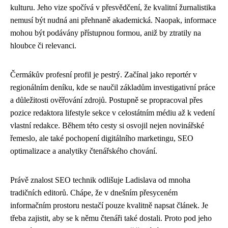
kulturu. Jeho vize spočívá v přesvědčení, že kvalitní žurnalistika
nemusí být nudná ani přehnaně akademická. Naopak, informace
mohou být podávány přístupnou formou, aniž by ztratily na
hloubce či relevanci.
Čermákův profesní profil je pestrý. Začínal jako reportér v
regionálním deníku, kde se naučil základům investigativní práce
a důležitosti ověřování zdrojů. Postupně se propracoval přes
pozice redaktora lifestyle sekce v celostátním médiu až k vedení
vlastní redakce. Během této cesty si osvojil nejen novinářské
řemeslo, ale také pochopení digitálního marketingu, SEO
optimalizace a analytiky čtenářského chování.
Právě znalost SEO technik odlišuje Ladislava od mnoha
tradičních editorů. Chápe, že v dnešním přesyceném
informačním prostoru nestačí pouze kvalitně napsat článek. Je
třeba zajistit, aby se k němu čtenáři také dostali. Proto pod jeho