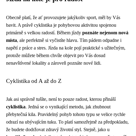
Obecně platí, že ať provozujete jakýkoliv sport, měl by Vás
bavit. A právě cyklistika je pohybovou aktivitou spojenou
primárně s velkou radostí. Během jízdy
poznáte nejenom nová
místa
, ale perfektně si vyčistíte hlavu. Tím pádem odpadne i
napětí z práce a stres. Jízda na kole pojí praktické s užitečným,
protože můžete během chvíle objevit pro Vás dosud
nenavštívené lokality a zároveň poznáte nové lidi.
Cyklistika od A až do Z
Jak asi správně tušíte, není to pouze radost, kterou přináší
cyklistika
. Jedná se o vynikající metodu, jak zhubnout
přebytečná kila. Pravidelný pohyb tohoto typu se velice rychle
odrazí na ubývajícím tuku. To platí samozřejmě za předpokladu,
že budete dodržovat zdravý životní styl. Stejně, jako u