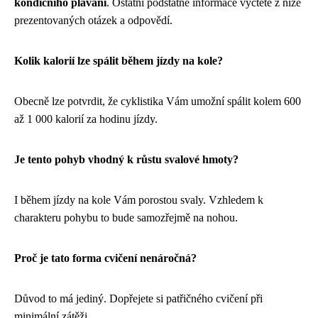
kondičního plavání
. Ostatní podstatné informace vyčtete z níže
prezentovaných otázek a odpovědí.
Kolik kalorií lze spálit během jízdy na kole?
Obecně lze potvrdit, že cyklistika Vám umožní spálit kolem 600
až 1 000 kalorií za hodinu jízdy.
Je tento pohyb vhodný k růstu svalové hmoty?
I během jízdy na kole Vám porostou svaly. Vzhledem k
charakteru pohybu to bude samozřejmě na nohou.
Proč je tato forma cvičení nenáročná?
Důvod to má jediný. Dopřejete si patřičného cvičení při
minimální zátěži.